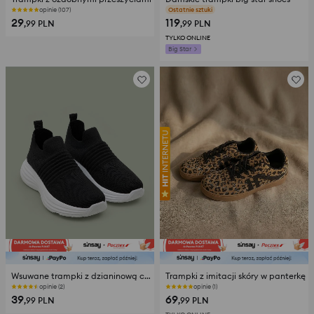
opinie (107)
Ostatnie sztuki
29
119
,99
PLN
,99
PLN
TYLKO ONLINE
Big Star
Wsuwane trampki z dzianinową cholewką
Trampki z imitacji skóry w panterkę
opinie (2)
opinie (1)
39
69
,99
PLN
,99
PLN