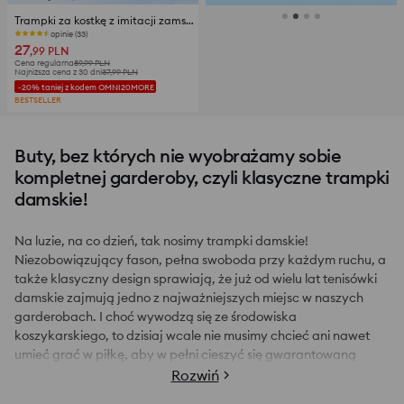
Trampki za kostkę z imitacji zamszu
opinie (33)
27
,99
PLN
Cena regularna
89,99
PLN
Najniższa cena z 30 dni
37,99
PLN
-20% taniej z kodem OMNI20MORE
BESTSELLER
Buty, bez których nie wyobrażamy sobie
kompletnej garderoby, czyli klasyczne trampki
damskie!
Na luzie, na co dzień, tak nosimy trampki damskie!
Niezobowiązujący fason, pełna swoboda przy każdym ruchu, a
także klasyczny design sprawiają, że już od wielu lat tenisówki
damskie zajmują jedno z najważniejszych miejsc w naszych
garderobach. I choć wywodzą się ze środowiska
koszykarskiego, to dzisiaj wcale nie musimy chcieć ani nawet
umieć grać w piłkę, aby w pełni cieszyć się gwarantowaną
przez nie ultrawygodą. Trampki damskie są po prostu dobrym
Rozwiń
wyborem dla każdego, kto tylko chce je mieć w swojej szafie!