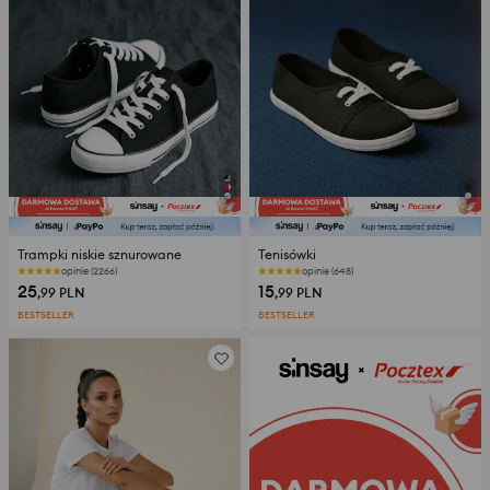
Trampki niskie sznurowane
Tenisówki
opinie (2266)
opinie (648)
25
15
,99
PLN
,99
PLN
BESTSELLER
BESTSELLER