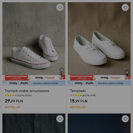
Trampki niskie sznurowane
Tenisówki
opinie (2266)
opinie (648)
29
15
,99
PLN
,99
PLN
BESTSELLER
BESTSELLER