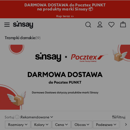
DARMOWA DOSTAWA do Pocztex PUNKT
na produkty marki Sinsay 📦
Kup teraz >>
Trampki damskie
(19)
Sortuj
:
Rekomendowane
Filtruj
Rozmiary
Kolory
Cena
Obcas
Podeszwa
Zap