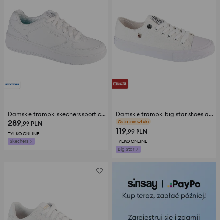
Damskie trampki skechers sport court 2.0 - core essential
Damskie trampki big star shoes aa274
289
Ostatnie sztuki
,99
PLN
119
,99
PLN
TYLKO ONLINE
Skechers
TYLKO ONLINE
Big Star