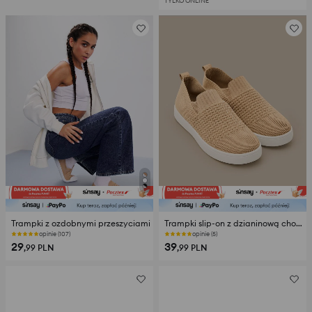
TYLKO ONLINE
Trampki z ozdobnymi przeszyciami
Trampki slip-on z dzianinową cholewką
opinie (107)
opinie (5)
29
39
,99
PLN
,99
PLN