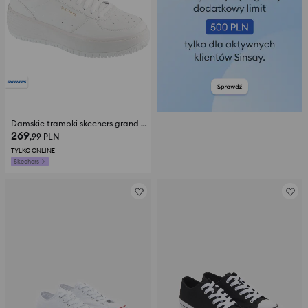
Damskie trampki skechers grand 92 - be lifted
269
,99
PLN
TYLKO ONLINE
Skechers