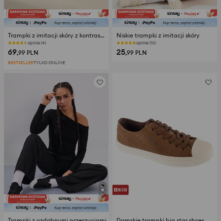
Trampki z imitacji skóry z kontrastowymi panelami
Niskie trampki z imitacji skóry
opinie (4)
opinie (10)
69
25
,99
PLN
,99
PLN
BESTSELLER
TYLKO ONLINE
Trampki z ozdobnymi przeszyciami
Damskie trampki big star shoes