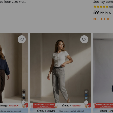
Jeansowe spodnie balloon z zakładkami, w pionowe paski
opi
59
,99
PLN
BESTSELLER
+
2
+
1