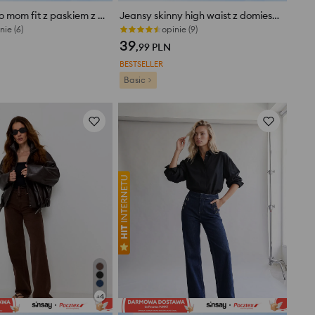
Jeansy chino mom fit z paskiem z domieszką wiskozy
Jeansy skinny high waist z domieszką wiskozy
nie (6)
opinie (9)
39
,99
PLN
BESTSELLER
Basic
+
4