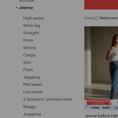
Koszule
Jeansy
High waist
Sortuj
:
Rekomen
Wide leg
Straight
Mom
Skinny
Cargo
Slim
Flare
Jegginsy
Mid waist
Low waist
Z dziurami i przetarciami
Baggy
Joggersy