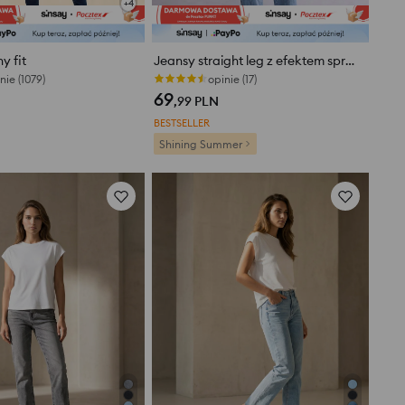
+
4
y fit
Jeansy straight leg z efektem sprania z lyocellu
nie (1079)
opinie (17)
69
,99
PLN
BESTSELLER
Shining Summer