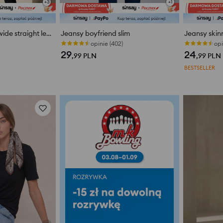
+
3
+
1
Spodnie jeansowe wide straight leg z efektem sprania
Jeansy boyfriend slim
Jeansy skinn
opinie (402)
opi
29
24
,99
PLN
,99
PLN
BESTSELLER