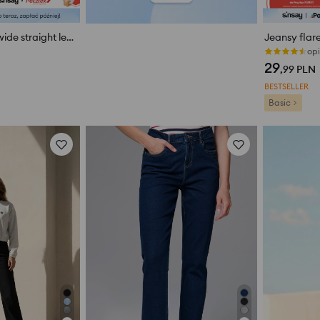
Spodnie jeansowe wide straight leg z efektem sprania
Jeansy flare
opi
29
,99
PLN
BESTSELLER
Basic