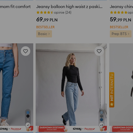
mom fit comfort
Jeansy balloon high waist z paskiem
opinie (24)
opi
69
59
,99
PLN
,99
PLN
BESTSELLER
BESTSELLER
Basic
Prep BTS
+
1
+
3