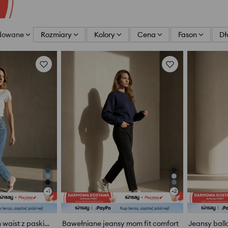
dowane
Rozmiary
Kolory
Cena
Fason
Dł
+
1
+
2
Jeansy balloon high waist z paskiem
Bawełniane jeansy mom fit comfort