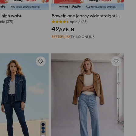
 high waist
Bawełniane jeansy wide straight leg
nie (371)
opinie (25)
49
,99
PLN
BESTSELLER
TYLKO ONLINE