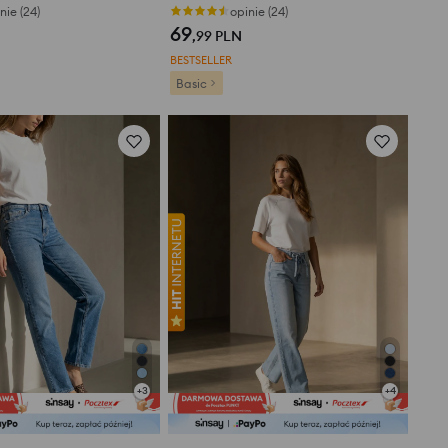
nie (24)
opinie (24)
69
,99
PLN
BESTSELLER
Basic
+
3
+
4