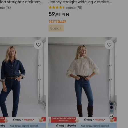
Jeansy comfort straight z efektem sprania
Jeansy straight wide leg z efektem sprania
nie (16)
opinie (75)
59
,99
PLN
BESTSELLER
Basic
+
4