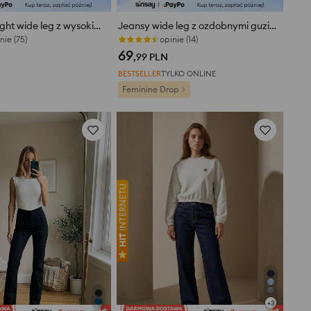
Jeansy straight wide leg z wysokim stanem
Jeansy wide leg z ozdobnymi guzikami
nie (75)
opinie (14)
69
,99
PLN
BESTSELLER
TYLKO ONLINE
Feminine Drop
+
3