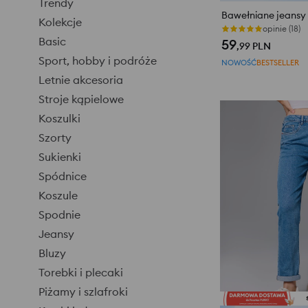
Trendy
Bawełniane jeansy 
Kolekcje
opinie (18)
Basic
59
,99
PLN
Sport, hobby i podróże
NOWOŚĆ
BESTSELLER
Letnie akcesoria
Stroje kąpielowe
Koszulki
Szorty
Sukienki
Spódnice
Koszule
Spodnie
Jeansy
Bluzy
Torebki i plecaki
Piżamy i szlafroki