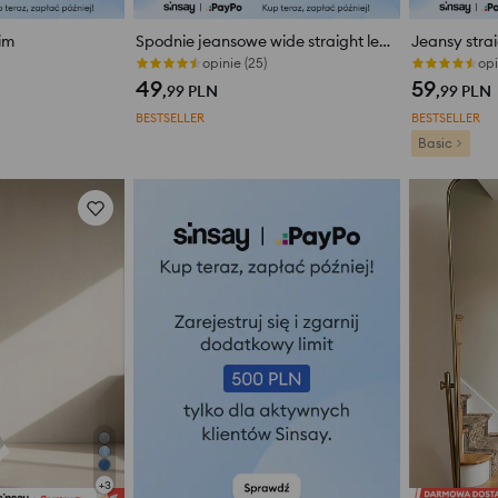
im
Spodnie jeansowe wide straight leg z efektem sprania
opinie (25)
opi
49
59
,99
PLN
,99
PLN
BESTSELLER
BESTSELLER
Basic
+
3