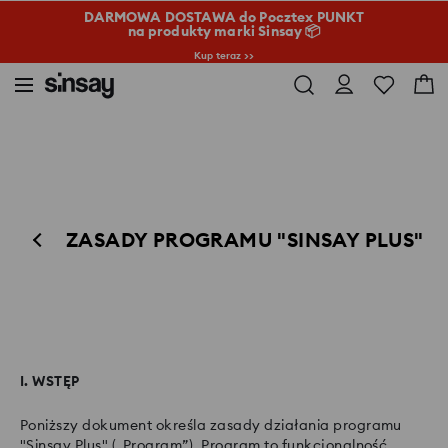
DARMOWA DOSTAWA do Pocztex PUNKT
na produkty marki Sinsay 📦
Kup teraz >>
ZASADY PROGRAMU "SINSAY PLUS"
I. WSTĘP
Poniższy dokument określa zasady działania programu
"Sinsay Plus" („Program”). Program to funkcjonalność