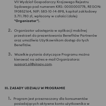
VII Wydział Gospodarczy Krajowego Rejestru
Sądowego pod numerem KRS: 0000000778, REGON:
190852164, NIP: 583-10-14-898, kapitał zakładowy
3.711.780 zł, wpłacony w całości (dalej:
"Organizator"
).
Organizator udostępnia w aplikacji mobilnej
przestrzeń do prezentowania Benefitów Partnerów
oraz umożliwia Użytkownikom dostęp do tych
Benefitów.
Wszelkie pytania dotyczące Programu można
kierować na adres e-mail Organizatora:
support.pl@sinsay.com
.
III. ZASADY UDZIAŁU W PROGRAMIE
Program jest przeznaczony dla konsumentów
posiadających aktywne konto użytkownika w