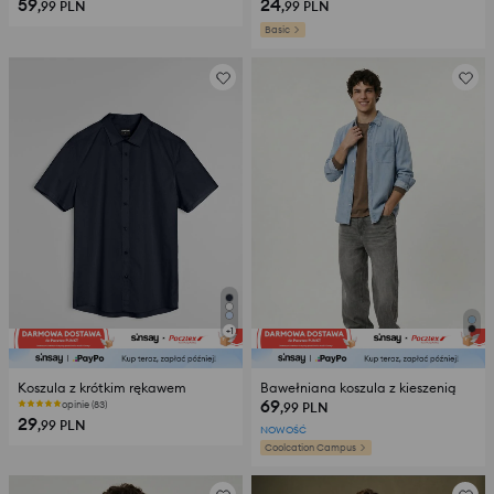
59
24
,99
PLN
,99
PLN
Basic
+
1
Koszula z krótkim rękawem
Bawełniana koszula z kieszenią
69
opinie (83)
,99
PLN
29
,99
PLN
NOWOŚĆ
Coolcation Campus