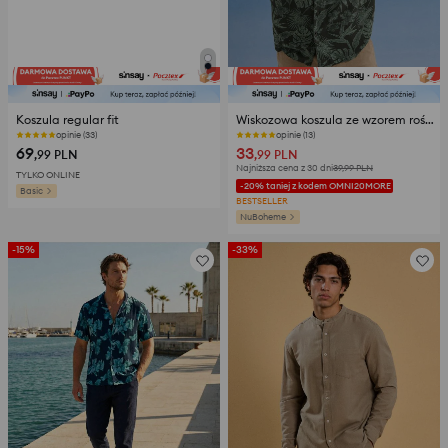
Koszula regular fit
Wiskozowa koszula ze wzorem roślinnym
opinie (33)
opinie (13)
69
33
,99
PLN
,99
PLN
Najniższa cena z 30 dni
39,99
PLN
TYLKO ONLINE
-20% taniej z kodem OMNI20MORE
Basic
BESTSELLER
NuBoheme
-15%
-33%