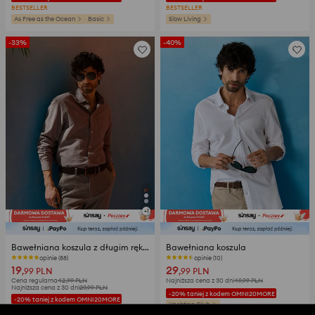
BESTSELLER
BESTSELLER
As Free as the Ocean
Basic
Slow Living
-33%
-40%
+
1
Bawełniana koszula z długim rękawem i kieszenią piersiową
Bawełniana koszula
opinie (88)
opinie (10)
19
29
,99
PLN
,99
PLN
Cena regularna
42,99
PLN
Najniższa cena z 30 dni
49,99
PLN
Najniższa cena z 30 dni
29,99
PLN
-20% taniej z kodem OMNI20MORE
-20% taniej z kodem OMNI20MORE
Yachting Club
BESTSELLER