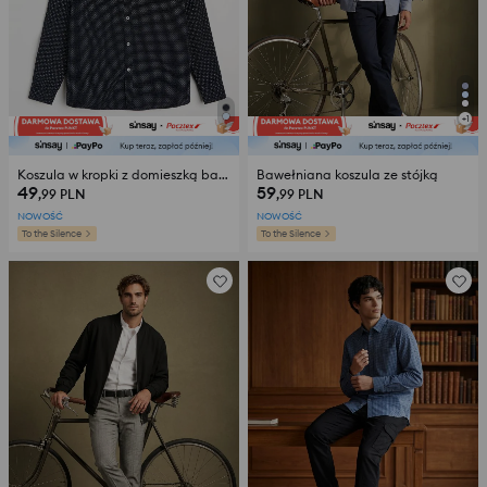
+
1
Koszula w kropki z domieszką bawełny
Bawełniana koszula ze stójką
49
59
,99
PLN
,99
PLN
NOWOŚĆ
NOWOŚĆ
To the Silence
To the Silence