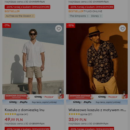
Najniższa cena z 30 dni
49,99
PLN
Najniższa cena z 30 dni
49,99
PLN
-20% taniej z kodem OMNI20MORE
-20% taniej z kodem OMNI20MORE
BESTSELLER
BESTSELLER
TYLKO ONLINE
As Free as the Ocean
The Simpsons
Disney
-17%
-15%
Koszula z domieszką lnu
Wiskozowa koszula z motywem morskim
opinie (41)
opinie (27)
49
33
,99
PLN
,99
PLN
Najniższa cena z 30 dni
59,99
PLN
Najniższa cena z 30 dni
39,99
PLN
-20% taniej z kodem OMNI20MORE
-20% taniej z kodem OMNI20MORE