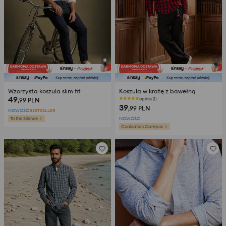
Wzorzysta koszula slim fit
Koszula w kratę z bawełną
49
opinie (1)
,99
PLN
39
,99
PLN
NOWOŚĆ
BESTSELLER
To the Silence
NOWOŚĆ
Coolcation Campus