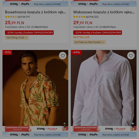
Bawełniana koszula z krótkim rękawem
Wiskozowa koszula z krótkim rękawem
opinie (14)
opinie (22)
25
29
,99
PLN
,99
PLN
Najniższa cena z 30 dni
35,99
PLN
Najniższa cena z 30 dni
39,99
PLN
-20% taniej z kodem OMNI20MORE
-20% taniej z kodem OMNI20MORE
BESTSELLER
Yachting Club
As Free as the Ocean
-15%
-44%