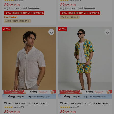
29
29
,99
PLN
,99
PLN
Najniższa cena z 30 dni
42,99
PLN
Najniższa cena z 30 dni
39,99
PLN
-20% taniej z kodem OMNI20MORE
-20% taniej z kodem OMNI20MORE
BESTSELLER
Yachting Club
As Free as the Ocean
-20%
-20%
Wiskozowa koszula ze wzorem
Wiskozowa koszula z krótkim rękawem The Simpsons
opinie (11)
opinie (9)
39
39
,99
PLN
,99
PLN