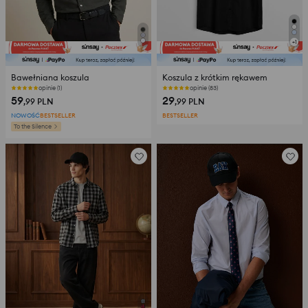
+
1
Bawełniana koszula
Koszula z krótkim rękawem
opinie (1)
opinie (83)
59
29
,99
PLN
,99
PLN
NOWOŚĆ
BESTSELLER
BESTSELLER
To the Silence