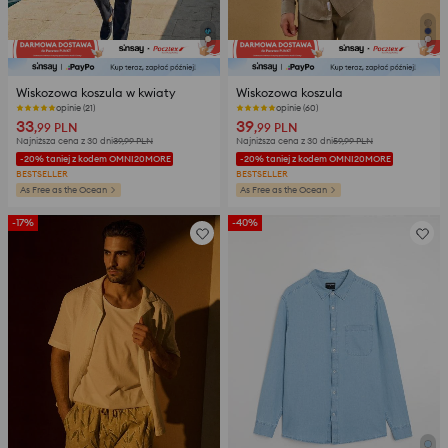
Wiskozowa koszula w kwiaty
Wiskozowa koszula
opinie (21)
opinie (60)
33
39
,99
PLN
,99
PLN
Najniższa cena z 30 dni
39,99
PLN
Najniższa cena z 30 dni
59,99
PLN
-20% taniej z kodem OMNI20MORE
-20% taniej z kodem OMNI20MORE
BESTSELLER
BESTSELLER
As Free as the Ocean
As Free as the Ocean
-17%
-40%