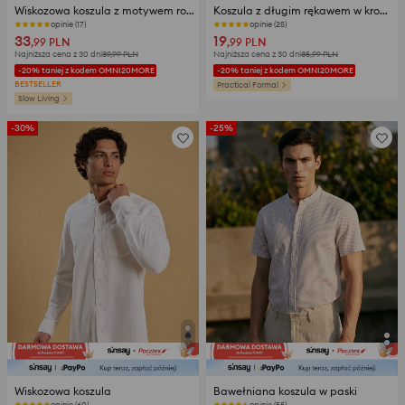
Wiskozowa koszula z motywem roślinnym
Koszula z długim rękawem w kropki
opinie (17)
opinie (25)
33
19
,99
PLN
,99
PLN
Najniższa cena z 30 dni
39,99
PLN
Najniższa cena z 30 dni
35,99
PLN
-20% taniej z kodem OMNI20MORE
-20% taniej z kodem OMNI20MORE
BESTSELLER
Practical Formal
Slow Living
-30%
-25%
Wiskozowa koszula
Bawełniana koszula w paski
opinie (60)
Ostatnie sztuki