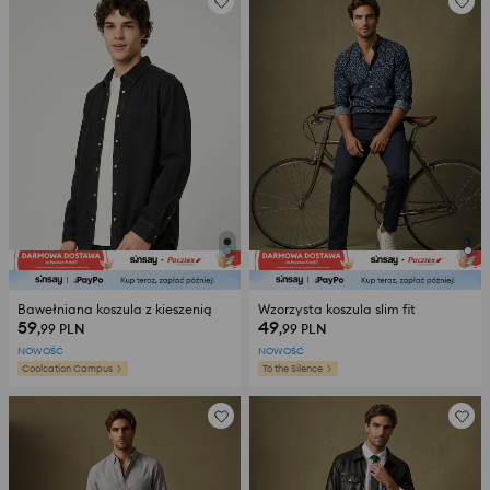
Bawełniana koszula z kieszenią
Wzorzysta koszula slim fit
59
49
,99
PLN
,99
PLN
NOWOŚĆ
NOWOŚĆ
Coolcation Campus
To the Silence