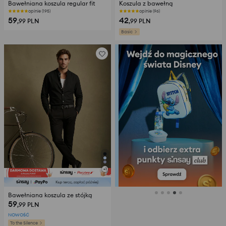
Bawełniana koszula regular fit
Koszula z bawełną
opinie (195)
opinie (96)
59
42
,99
PLN
,99
PLN
Basic
+
1
Bawełniana koszula ze stójką
59
,99
PLN
NOWOŚĆ
To the Silence