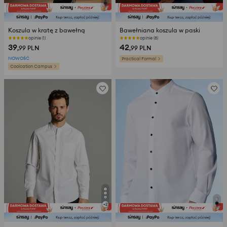
Koszula w kratę z bawełną
Bawełniana koszula w paski
opinie (1)
opinie (8)
39
42
,99
PLN
,99
PLN
NOWOŚĆ
Practical Formal
Coolcation Campus
+
2