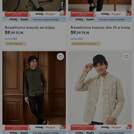
+
1
Bawełniana koszula ze stójką
Bawełniana koszula slim fit w kratę
59
59
,99
PLN
,99
PLN
NOWOŚĆ
NOWOŚĆ
To the Silence
Coolcation Campus