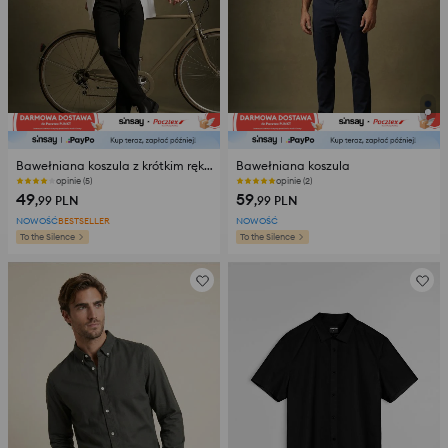
Bawełniana koszula z krótkim rękawem
Bawełniana koszula
opinie (5)
opinie (2)
49
59
,99
PLN
,99
PLN
NOWOŚĆ
BESTSELLER
NOWOŚĆ
To the Silence
To the Silence