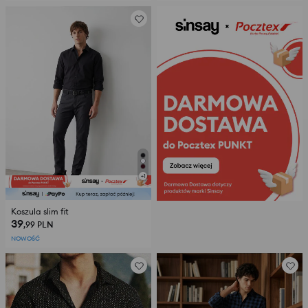
+
1
Koszula slim fit
39
,99
PLN
NOWOŚĆ