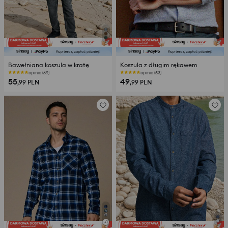
Bawełniana koszula w kratę
Koszula z długim rękawem
opinie (69)
opinie (53)
55
49
,99
PLN
,99
PLN
+
1