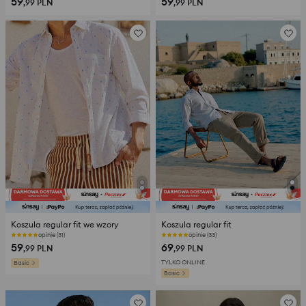
59
59
,99
PLN
,99
PLN
Koszula regular fit we wzory
Koszula regular fit
opinie (31)
opinie (33)
59
69
,99
PLN
,99
PLN
TYLKO ONLINE
Basic
Basic