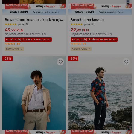
Bawełniana koszula z krótkim rękawem
Bawełniana koszula
opinie (5)
opinie (56)
49
29
,99
PLN
,99
PLN
Najniższa cena z 30 dni
59,99
PLN
Najniższa cena z 30 dni
49,99
PLN
-20% taniej z kodem OMNI20MORE
-20% taniej z kodem OMNI20MORE
BESTSELLER
BESTSELLER
Slow Living
Racing Club
-28%
-25%