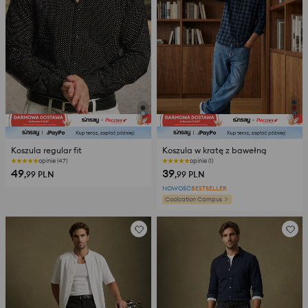
Koszula regular fit
Koszula w kratę z bawełną
opinie (47)
opinie (1)
49
39
,99
PLN
,99
PLN
NOWOŚĆ
BESTSELLER
Coolcation Campus