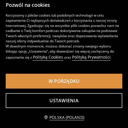
Yachting Club
Basic
Pozwól na cookies
-51%
-44%
Korzystamy z plików cookies lub podobnych technologii w celu
zapewnienia Ci najlepszych doświadczeń z korzystania z naszej strony
internetowej. Zgadzając się na wszystkie pliki cookies pozwolisz nam na
zadbanie o Twój komfort podczas dokonywania zakupów na podstawie
Twoich własnych preferencji, nawyków oraz dopasowania wyświetlania
naszej oferty indywidualnie do Twoich potrzeb.
W dowolnym momencie, możesz dokonać zmiany swojego wyboru
klikając opcję „Ustawienia”, aby dowiedzieć się więcej zachęcamy do
Polityką Cookies
Polityką Prywatności
zapoznania się z
oraz
.
W PORZĄDKU
Bawełniana koszula
Koszula z długim rękawem we wzory
USTAWIENIA
Ostatnie sztuki
opinie (24)
33
19
,99
PLN
,99
PLN
Najniższa cena z 30 dni
69,99
PLN
Najniższa cena z 30 dni
35,99
PLN
-20% taniej z kodem OMNI20MORE
-20% taniej z kodem OMNI20MORE
POLSKA (POLAND)
TYLKO ONLINE
Practical Formal
Racing Club