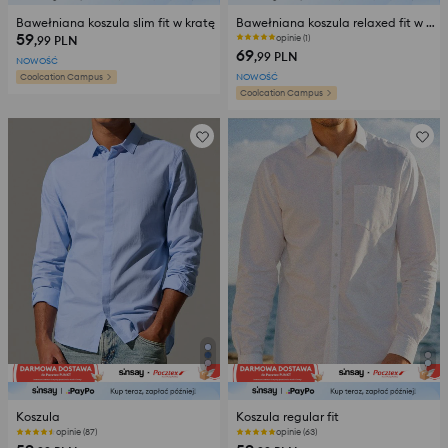
Bawełniana koszula slim fit w kratę
Bawełniana koszula relaxed fit w kratę
59
opinie (1)
,99
PLN
69
,99
PLN
NOWOŚĆ
Coolcation Campus
NOWOŚĆ
Coolcation Campus
Koszula
Koszula regular fit
Ostatnie sztuki
Ostatnie sztuki