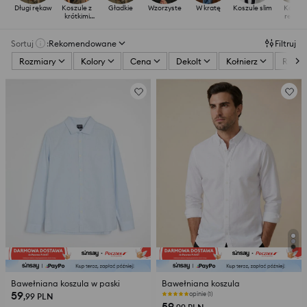
Długi rękaw
Koszule z
Gładkie
Wzorzyste
W kratę
Koszule slim
Koszul
krótkimi
regula
rękawami
Sortuj
:
Rekomendowane
Filtruj
Rozmiary
Kolory
Cena
Dekolt
Kołnierz
Ręka
Bawełniana koszula w paski
Bawełniana koszula
59
opinie (1)
,99
PLN
59