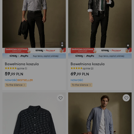
Bawełniana koszula
Bawełniana koszula
opinie (1)
opinie (2)
59
69
,99
PLN
,99
PLN
NOWOŚĆ
BESTSELLER
NOWOŚĆ
To the Silence
To the Silence