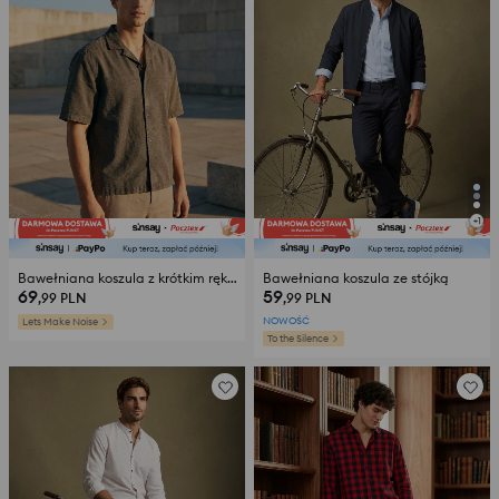
+
1
Bawełniana koszula z krótkim rękawem
Bawełniana koszula ze stójką
69
59
,99
PLN
,99
PLN
NOWOŚĆ
Lets Make Noise
To the Silence