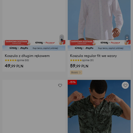
Koszula z długim rękawem
Koszula regular fit we wzory
opinie (53)
opinie (31)
49
59
,99
PLN
,99
PLN
Basic
-15%