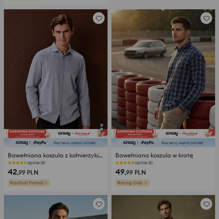
Bawełniana koszula z kołnierzykiem
Bawełniana koszula w kratę
opinie (8)
opinie (8)
42
49
,99
PLN
,99
PLN
Practical Formal
Racing Club