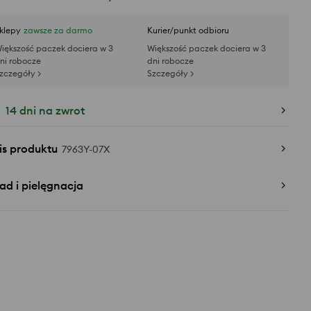
klepy
zawsze za darmo
Kurier/punkt odbioru
iększość paczek dociera w 3
Większość paczek dociera w 3
ni robocze
dni robocze
zczegóły >
Szczegóły >
14 dni na zwrot
is produktu
7963Y-07X
ad i pielęgnacja