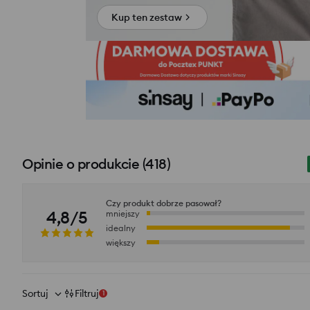
Kup ten zestaw
Opinie o produkcie
(
418
)
Czy produkt dobrze pasował?
4,8/5
mniejszy
idealny
większy
Sortuj
Filtruj
1