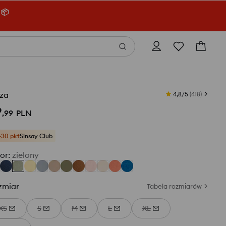
 📦
uza
4,8/5
(
418
)
9
,
99
PLN
+30 pkt
Sinsay Club
or
:
zielony
zmiar
Tabela rozmiarów
XS
S
M
L
XL