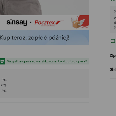
S
W
d
S
Op
Wszystkie opinie są weryfikowane.
Jak działają opinie?
Skł
2
%
91
%
8
%