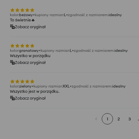
kolor
:
beżowy
kupiony rozmiar
:
L
zgodność z rozmiarem
:
idealny
To świetnie🔥
Zobacz oryginał
kolor
:
granatowy
kupiony rozmiar
:
L
zgodność z rozmiarem
:
idealny
Wszystko w porządku
Zobacz oryginał
kolor
:
zielony
kupiony rozmiar
:
XXL
zgodność z rozmiarem
:
idealny
Wszystko jest w porządku.
Zobacz oryginał
1
2
3
.