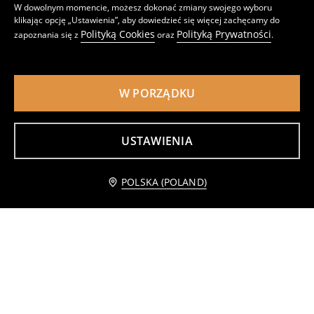
W dowolnym momencie, możesz dokonać zmiany swojego wyboru
klikając opcję „Ustawienia”, aby dowiedzieć się więcej zachęcamy do
Polityką Cookies
Polityką Prywatności
zapoznania się z
oraz
.
W PORZĄDKU
USTAWIENIA
Bawełniane biustonosze push-up z koronką 2 pack
Biustonosz push-up bez fiszbin
POLSKA (POLAND)
35
29
,
99
PLN
,
99
PLN