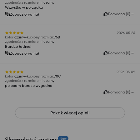
zgodność z rozmiarem
:
idealny
Wszystko w porządku
Pomocna
(
0
)
Zobacz oryginał
2026-05-26
kolor
:
czarny
kupiony rozmiar
:
75B
zgodność z rozmiarem
:
idealny
Bardzo ładnie!
Pomocna
(
0
)
Zobacz oryginał
2026-05-09
kolor
:
czarny
kupiony rozmiar
:
70C
zgodność z rozmiarem
:
idealny
polecam bardzo wygodne
Pomocna
(
0
)
Pokaż więcej opinii
Skompletuj zestaw
New