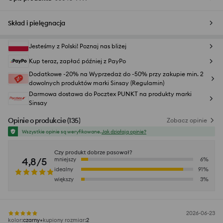
Skład i pielęgnacja
Jesteśmy z Polski! Poznaj nas bliżej
Kup teraz, zapłać później z PayPo
Dodatkowe -20% na Wyprzedaż do -50% przy zakupie min. 2
dowolnych produktów marki Sinsay (Regulamin)
Darmowa dostawa do Pocztex PUNKT na produkty marki
Sinsay
Opinie o produkcie
(
135
)
Zobacz opinie
Wszystkie opinie są weryfikowane.
Jak działają opinie?
Czy produkt dobrze pasował?
4,8/5
mniejszy
6
%
idealny
91
%
większy
3
%
2026-06-23
kolor
:
czarny
kupiony rozmiar
:
2