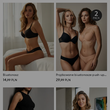
Biustonosz
Prążkowane biustonosze push-up 2 pack
14
29
,
99
PLN
,
99
PLN