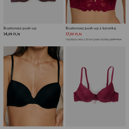
Biustonosz push-up
Biustonosz push-up z koronką
14
17
,
99
PLN
,
99
PLN
Najniższa cena z 30 dni przed obniżką
27,99
PLN