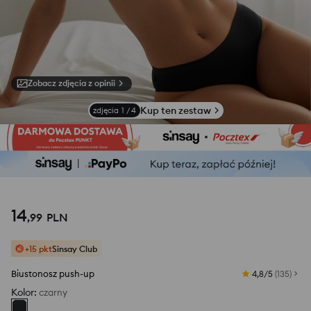
Zobacz zdjęcia z opinii
Kup ten zestaw
zdjęcia
1
/
4
14
,
99
PLN
+15 pkt
Sinsay Club
Biustonosz push-up
4,8/5
(
135
)
Kolor
:
czarny