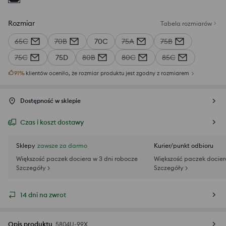
Rozmiar
Tabela rozmiarów
65C
70B
70C
75A
75B
75C
75D
80B
80C
85C
91
%
klientów oceniło, że rozmiar produktu jest zgodny z rozmiarem
Dostępność w sklepie
Czas i koszt dostawy
Sklepy
zawsze za darmo
Kurier/punkt odbioru
Większość paczek dociera w 3 dni robocze
Większość paczek docier
Szczegóły >
Szczegóły >
14 dni na zwrot
Opis produktu
5804U-99X