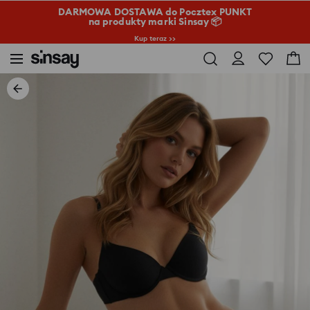
DARMOWA DOSTAWA do Pocztex PUNKT
na produkty marki Sinsay 📦
Kup teraz >>