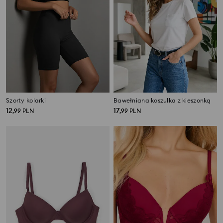
Szorty kolarki
Bawełniana koszulka z kieszonką
12
17
,
99
PLN
,
99
PLN