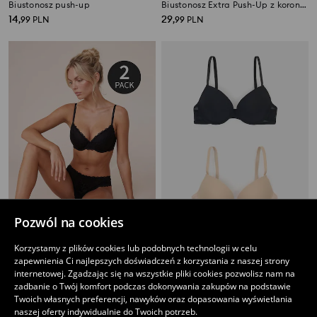
Biustonosz push-up
Biustonosz Extra Push-Up z koronką
14
29
,
99
PLN
,
99
PLN
Pozwól na cookies
Korzystamy z plików cookies lub podobnych technologii w celu
Biustonosze push-up z koronką 2 pack
Biustonosze push-up z siateczką 2 pack
zapewnienia Ci najlepszych doświadczeń z korzystania z naszej strony
35
29
,
99
PLN
,
99
PLN
internetowej. Zgadzając się na wszystkie pliki cookies pozwolisz nam na
zadbanie o Twój komfort podczas dokonywania zakupów na podstawie
Twoich własnych preferencji, nawyków oraz dopasowania wyświetlania
naszej oferty indywidualnie do Twoich potrzeb.