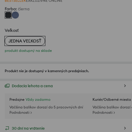
BESTSELLER
EXKLUZÍVNE ONLINE
Farba
:
čierna
Veľkosť
JEDNA VEĽKOSŤ
produkt dostupný na sklade
Produkt nie je dostupný v kamenných predajniach.
Dodacia lehota a cena
Predajne
Vždy zadarmo
Kuriér/Odberné miesta
Väčšina balíkov dorazí do 5 pracovných dní
Väčšina balíkov dorazí
Podrobnosti >
Podrobnosti >
30 dní na vrátenie