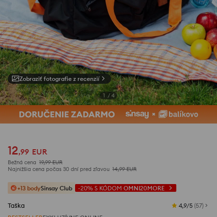
Zobraziť fotografie z recenzií
1
/
4
12
,
99
EUR
Bežná cena
19,99
EUR
Najnižšia cena počas 30 dní pred zľavou
14,99
EUR
+13 body
Sinsay Club
-20%
S KÓDOM
OMNI20MORE
Taška
4,9/5
(
57
)