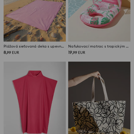
Plážová sieťovaná deka s upevnením
Nafukovací matrac s tropickým vzorom a strieškou
8
19
,
99
EUR
,
99
EUR