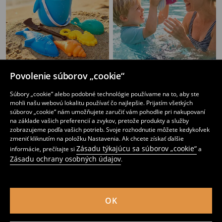
Povolenie súborov „cookie“
Súprava plážových hračiek
Hračka ryba
4
5
,
49
EUR
,
99
EUR
Súbory „cookie“ alebo podobné technológie používame na to, aby ste
Bežná cena
6,99
EUR
mohli našu webovú lokalitu používať čo najlepšie. Prijatím všetkých
Najnižšia cena počas 30 dní pred zľavou
5,49
EUR
súborov „cookie“ nám umožňujete zaručiť vám pohodlie pri nakupovaní
na základe vašich preferencií a zvykov, pretože produkty a služby
zobrazujeme podľa vašich potrieb. Svoje rozhodnutie môžete kedykoľvek
zmeniť kliknutím na položku Nastavenia. Ak chcete získať ďalšie
Zásadu týkajúcu sa súborov „cookie“
informácie, prečítajte si
a
Zásadu ochrany osobných údajov
.
OK