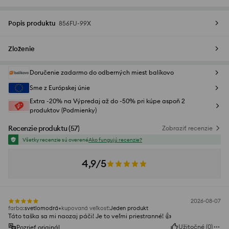
Popis produktu
856FU-99X
Zloženie
Doručenie zadarmo do odberných miest balíkovo
Sme z Európskej únie
Extra -20% na Výpredaj až do -50% pri kúpe aspoň 2
produktov (Podmienky)
Recenzie produktu
(
57
)
Zobraziť recenzie
Všetky recenzie sú overené
Ako fungujú recenzie?
4,9/5
2026-08-07
farba
:
svetlomodrá
kupovaná veľkosť
:
Jeden produkt
Táto taška sa mi naozaj páči! Je to veľmi priestranné! 👍️
Užitočné
(
0
)
Pozrieť originál