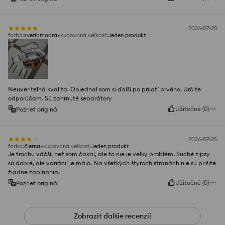
2026-07-28
farba
:
svetlomodrá
kupovaná veľkosť
:
Jeden produkt
Neuveriteľná kvalita. Objednal som si ďalší po prijatí prvého. Určite
odporúčam. Sú zahrnuté separátory
Užitočné
(
0
)
Pozrieť originál
2026-07-25
farba
:
čierna
kupovaná veľkosť
:
Jeden produkt
Je trochu väčší, než som čakal, ale to nie je veľký problém. Suché zipsy
sú dobré, ale variácií je málo. Na všetkých štyroch stranách nie sú prišité
žiadne zapínania.
Užitočné
(
0
)
Pozrieť originál
Zobraziť ďalšie recenzií