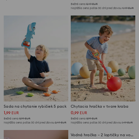
Bežná cena
5,49
EUR
Najnižšia cena počas 30 dní pred zľavou
4,49
EUR
Sada na chytanie rybičiek 5 pack
Chytacia hračka v tvare kraba
1
0
,
99
EUR
,
99
EUR
Bežná cena
5,99
EUR
Bežná cena
3,99
EUR
Najnižšia cena počas 30 dní pred zľavou
2,49
EUR
Najnižšia cena počas 30 dní pred zľavou
1,49
EUR