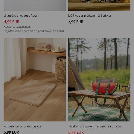
Uterák s kapucňou
Látková nákupná taška
4
7
,
99
EUR
,
99
EUR
Bežná cena
10,99
EUR
Najnižšia cena počas 30 dní pred zľavou
5,49
EUR
kúpeľňová predložka
Taška v tvare melóna s rúčkami
5
3
,
99
EUR
,
99
EUR