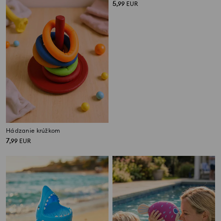
Hádzanie krúžkom
Vodná hračka – 2 loptičky na vodu
7
5
,
99
EUR
,
99
EUR