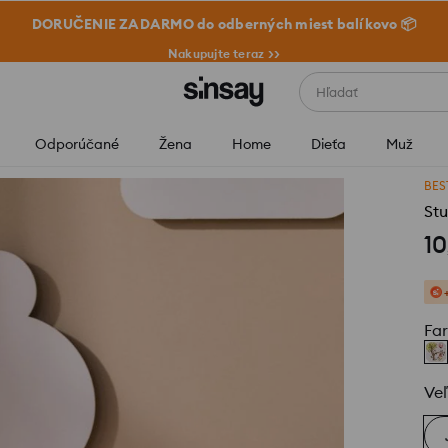
DORUČENIE ZADARMO do odberných miest balíkovo 📦
Nakupujte teraz >>
Hľadať
Odporúčané
Žena
Home
Dieťa
Muž
BES
Stu
10
Fa
Veľ