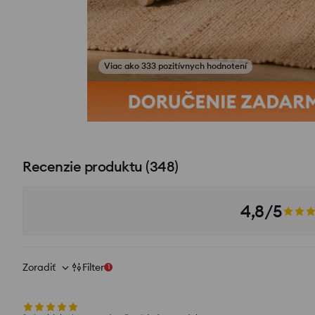
Zobraziť fotografie z recenzií
Kúpiť tento set
Recenzie produktu
(
348
)
4,8/5
Zoradiť
Filter
1