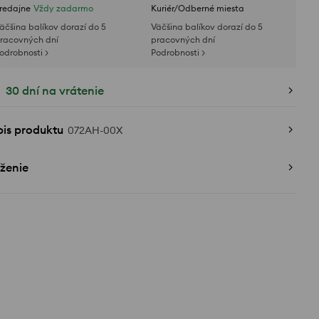
redajne
Vždy zadarmo
Kuriér/Odberné miesta
äčšina balíkov dorazí do 5
Väčšina balíkov dorazí do 5
racovných dní
pracovných dní
odrobnosti >
Podrobnosti >
30 dní na vrátenie
pis produktu
072AH-00X
ženie