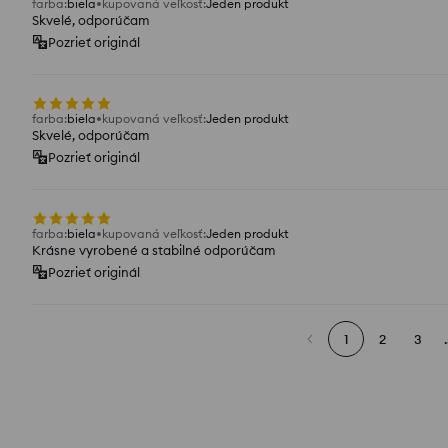
farba
:
biela
kupovaná veľkosť
:
Jeden produkt
Skvelé, odporúčam
Pozrieť originál
farba
:
biela
kupovaná veľkosť
:
Jeden produkt
Skvelé, odporúčam
Pozrieť originál
farba
:
biela
kupovaná veľkosť
:
Jeden produkt
Krásne vyrobené a stabilné odporúčam
Pozrieť originál
1
2
3
.