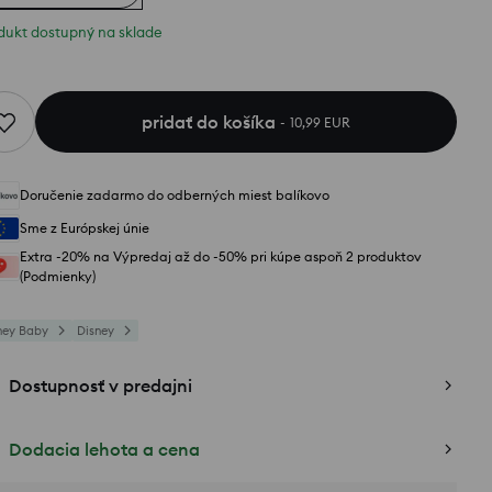
dukt dostupný na sklade
pridať do košíka
10,99 EUR
Doručenie zadarmo do odberných miest balíkovo
Sme z Európskej únie
Extra -20% na Výpredaj až do -50% pri kúpe aspoň 2 produktov
(Podmienky)
ney Baby
Disney
Dostupnosť v predajni
Dodacia lehota a cena