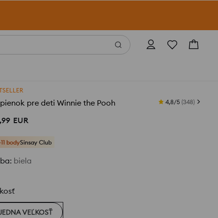
TSELLER
pienok pre deti Winnie the Pooh
4,8/5
(
348
)
,
99
EUR
+11 body
Sinsay Club
rba
:
biela
kosť
JEDNA VEĽKOSŤ