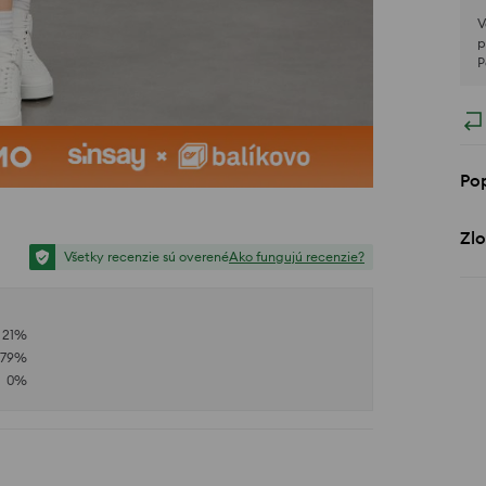
V
p
P
Po
Zlo
Všetky recenzie sú overené
Ako fungujú recenzie?
21
%
79
%
0
%