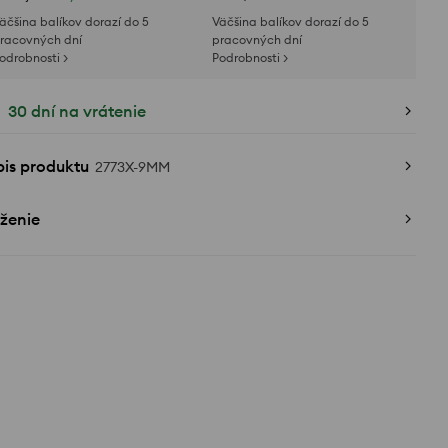
äčšina balíkov dorazí do 5
Väčšina balíkov dorazí do 5
racovných dní
pracovných dní
odrobnosti >
Podrobnosti >
30 dní na vrátenie
pis produktu
2773X-9MM
ženie