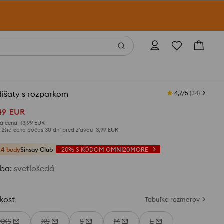
dišaty s rozparkom
4,7/5
(
34
)
49
EUR
á cena
13,99
EUR
ižšia cena počas 30 dní pred zľavou
3,99
EUR
+4 body
Sinsay Club
-20%
S KÓDOM
OMNI20MORE
rba
:
svetlošedá
kosť
Tabuľka rozmerov
XXS
XS
S
M
L