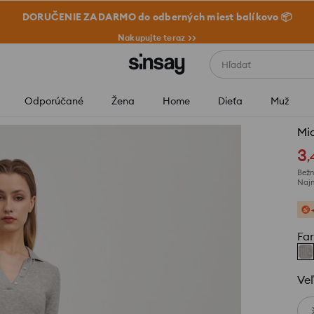
DORUČENIE ZADARMO do odberných miest balíkovo 📦
Nakupujte teraz >>
Hľadať
Odporúčané
Žena
Home
Dieťa
Muž
Mi
3
,
Bežn
Najn
Fa
Veľ