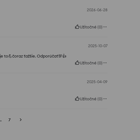
2026-06-28
Užitočné
(
0
)
2025-10-07
 je to💪čoraz ťažšie. Odporúčať💯👍️
Užitočné
(
0
)
2025-04-09
Užitočné
(
0
)
..
7