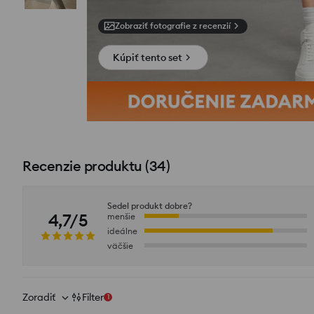
Zobraziť fotografie z recenzií
Kúpiť tento set
Recenzie produktu
(
34
)
Sedel produkt dobre?
4,7/5
menšie
ideálne
väčšie
Zoradiť
Filter
1