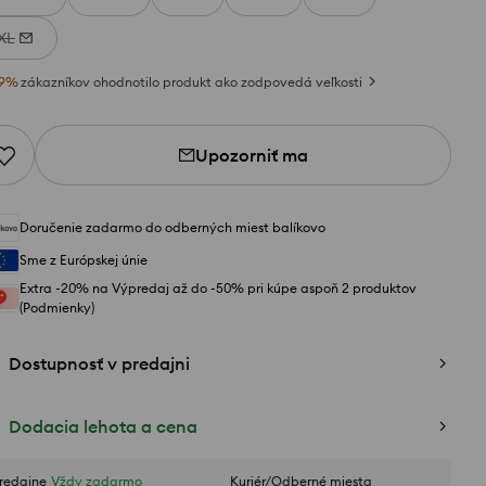
XL
9
%
zákazníkov ohodnotilo produkt ako zodpovedá veľkosti
Upozorniť ma
Doručenie zadarmo do odberných miest balíkovo
Sme z Európskej únie
Extra -20% na Výpredaj až do -50% pri kúpe aspoň 2 produktov
(Podmienky)
Dostupnosť v predajni
Dodacia lehota a cena
redajne
Vždy zadarmo
Kuriér/Odberné miesta