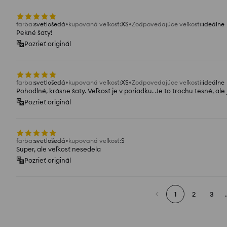
farba
:
svetlošedá
kupovaná veľkosť
:
XS
Zodpovedajúce veľkosti
:
ideálne
Pekné šaty!
Pozrieť originál
farba
:
svetlošedá
kupovaná veľkosť
:
XS
Zodpovedajúce veľkosti
:
ideálne
Pohodlné, krásne šaty. Veľkosť je v poriadku. Je to trochu tesné, ale
Pozrieť originál
farba
:
svetlošedá
kupovaná veľkosť
:
S
Super, ale veľkosť nesedela
Pozrieť originál
1
2
3
.