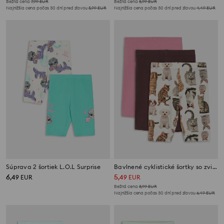
Bežná cena
7,99
EUR
Bežná cena
5,99
EUR
Najnižšia cena počas 30 dní pred zľavou
5,99
EUR
Najnižšia cena počas 30 dní pred zľavou
4,49
EUR
Súprava 2 šortiek L.O.L Surprise
Bavlnené cyklistické šortky so zvieracou potlačou 3 pack
6
5
,
49
EUR
,
49
EUR
Bežná cena
8,99
EUR
Najnižšia cena počas 30 dní pred zľavou
6,49
EUR