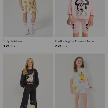
Šaty Pokémon
Krátke legíny Minnie Mouse
3
2
,
99
EUR
,
99
EUR