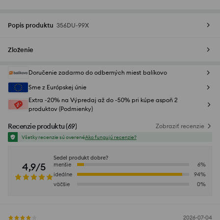
Popis produktu
356DU-99X
Zloženie
Doručenie zadarmo do odberných miest balíkovo
Sme z Európskej únie
Extra -20% na Výpredaj až do -50% pri kúpe aspoň 2
produktov (Podmienky)
Recenzie produktu
(
69
)
Zobraziť recenzie
Všetky recenzie sú overené
Ako fungujú recenzie?
Sedel produkt dobre?
4,9/5
menšie
6
%
ideálne
94
%
väčšie
0
%
2026-07-04