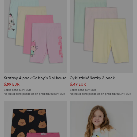
Kraťasy 4 pack Gabby's Dollhouse
Cyklistické šortky 3 pack
6
6
,
99
EUR
,
49
EUR
Bežná cena
10,99
EUR
Bežná cena
8,99
EUR
Najnižšia cena počas 30 dní pred zľavou
8,99
EUR
Najnižšia cena počas 30 dní pred zľavou
7,49
EUR