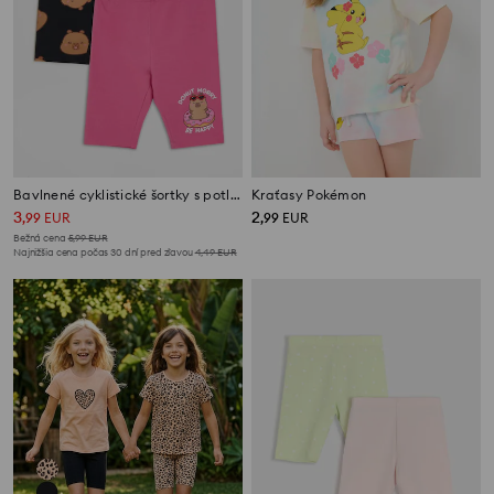
Bavlnené cyklistické šortky s potlačou 2 pack Capybara
Kraťasy Pokémon
3
2
,
99
EUR
,
99
EUR
Bežná cena
5,99
EUR
Najnižšia cena počas 30 dní pred zľavou
4,49
EUR