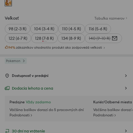
Veľkosť
Tabuľka rozmerov
98 (2-3 R)
104 (3-4 R)
110 (4-5 R)
116 (5-6 R)
122 (6-7 R)
128 (7-8 R)
134 (8-9 R)
140 (9-10 R)
94
%
zákazníkov ohodnotilo produkt ako zodpovedá veľkosti
Pokemon
Dostupnosť v predajni
Dodacia lehota a cena
Predajne
Vždy zadarmo
Kuriér/Odberné miesta
Väčšina balíkov dorazí do 5 pracovných dní
Väčšina balíkov dorazí
Podrobnosti >
Podrobnosti >
30 dní na vrátenie