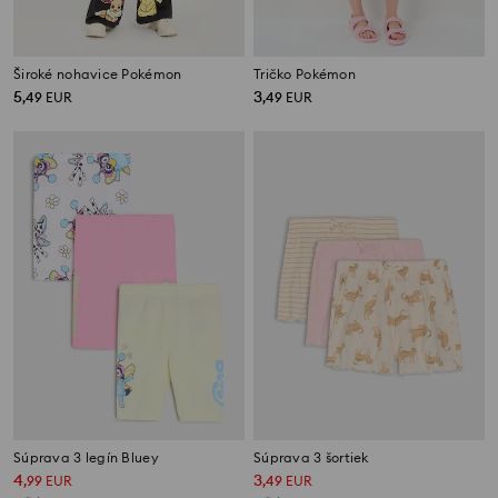
Široké nohavice Pokémon
Tričko Pokémon
5
3
,
49
EUR
,
49
EUR
Súprava 3 legín Bluey
Súprava 3 šortiek
4
3
,
99
EUR
,
49
EUR