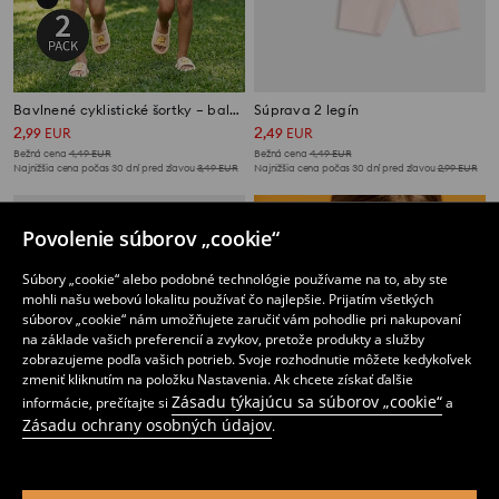
Bavlnené cyklistické šortky – balenie 2 ks
Súprava 2 legín
2
2
,
99
EUR
,
49
EUR
Bežná cena
4,49
EUR
Bežná cena
4,49
EUR
Najnižšia cena počas 30 dní pred zľavou
3,49
EUR
Najnižšia cena počas 30 dní pred zľavou
2,99
EUR
Povolenie súborov „cookie“
Súbory „cookie“ alebo podobné technológie používame na to, aby ste
mohli našu webovú lokalitu používať čo najlepšie. Prijatím všetkých
súborov „cookie“ nám umožňujete zaručiť vám pohodlie pri nakupovaní
na základe vašich preferencií a zvykov, pretože produkty a služby
zobrazujeme podľa vašich potrieb. Svoje rozhodnutie môžete kedykoľvek
zmeniť kliknutím na položku Nastavenia. Ak chcete získať ďalšie
Zásadu týkajúcu sa súborov „cookie“
informácie, prečítajte si
a
Zásadu ochrany osobných údajov
.