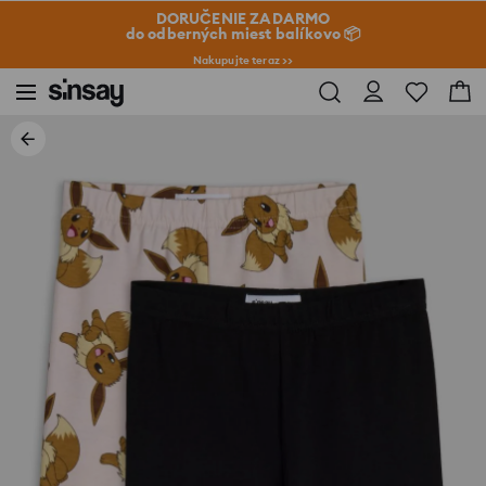
DORUČENIE ZADARMO
do odberných miest balíkovo 📦
Nakupujte teraz >>