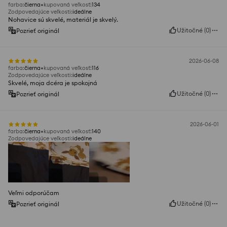
farba
:
čierna
kupovaná veľkosť
:
134
Zodpovedajúce veľkosti
:
ideálne
Nohavice sú skvelé, materiál je skvelý.
Užitočné
(
0
)
Pozrieť originál
2026-06-08
farba
:
čierna
kupovaná veľkosť
:
116
Zodpovedajúce veľkosti
:
ideálne
Skvelé, moja dcéra je spokojná
Užitočné
(
0
)
Pozrieť originál
2026-06-01
farba
:
čierna
kupovaná veľkosť
:
140
Zodpovedajúce veľkosti
:
ideálne
Veľmi odporúčam
Užitočné
(
0
)
Pozrieť originál