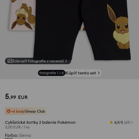
Zobraziť fotografie z recenzií
Kúpiť tento set
fotografie
1
/
6
5
,
99
EUR
+6 body
Sinsay Club
Cyklistické šortky 2 balenie Pokémon
4,9/5
(
69
)
3,00 EUR
/
1 ks
Farba
:
čierna