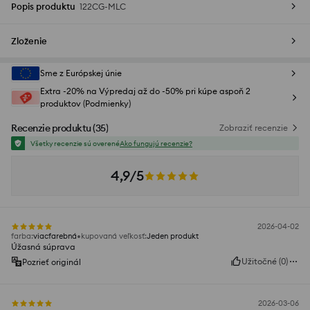
Popis produktu
122CG-MLC
Zloženie
Sme z Európskej únie
Extra -20% na Výpredaj až do -50% pri kúpe aspoň 2
produktov (Podmienky)
Recenzie produktu
(
35
)
Zobraziť recenzie
Všetky recenzie sú overené
Ako fungujú recenzie?
4,9/5
2026-04-02
farba
:
viacfarebná
kupovaná veľkosť
:
Jeden produkt
Úžasná súprava
Užitočné
(
0
)
Pozrieť originál
2026-03-06