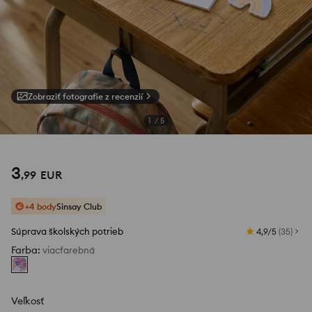
Zobraziť fotografie z recenzií
1
/
5
3
,
99
EUR
+4 body
Sinsay Club
Súprava školských potrieb
4,9/5
(
35
)
Farba
:
viacfarebná
Veľkosť