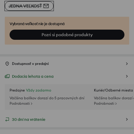
JEDNA VEĽKOSŤ
Vybraná veľkosť nie je dostupná
Pozri si podobné produkty
Dostupnosť v predajni
Dodacia lehota a cena
Predajne
Vždy zadarmo
Kuriér/Odberné miesta
Väčšina balíkov dorazí do 5 pracovných dní
Väčšina balíkov dorazí
Podrobnosti >
Podrobnosti >
30 dní na vrátenie