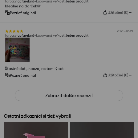
farba
:
viacfarebná
kupovaná veľkosť
:
Jeden produkt
Ideálne na darček💯
Užitočné
(
0
)
Pozrieť originál
2025-12-21
farba
:
viacfarebná
kupovaná veľkosť
:
Jeden produkt
Šťastné deti, naozaj roztomilý set
Užitočné
(
0
)
Pozrieť originál
Zobraziť ďalšie recenzií
Ostatní zákazníci si tiež vybrali