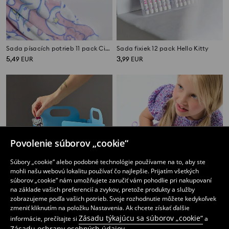
Sada písacích potrieb 11 pack Cinnamoroll
Sada fixiek 12 pack Hello Kitty
5
3
,
49
EUR
,
99
EUR
Povolenie súborov „cookie“
Súbory „cookie“ alebo podobné technológie používame na to, aby ste
mohli našu webovú lokalitu používať čo najlepšie. Prijatím všetkých
súborov „cookie“ nám umožňujete zaručiť vám pohodlie pri nakupovaní
na základe vašich preferencií a zvykov, pretože produkty a služby
zobrazujeme podľa vašich potrieb. Svoje rozhodnutie môžete kedykoľvek
zmeniť kliknutím na položku Nastavenia. Ak chcete získať ďalšie
Zásadu týkajúcu sa súborov „cookie“
informácie, prečítajte si
a
Kniha s opakovateľnými nálepkami
Peračník s písacími potrebami
Zásadu ochrany osobných údajov