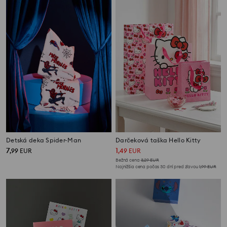
Detská deka Spider-Man
Darčeková taška Hello Kitty
7
1
,
99
EUR
,
49
EUR
Bežná cena
3,29
EUR
Najnižšia cena počas 30 dní pred zľavou
1,99
EUR