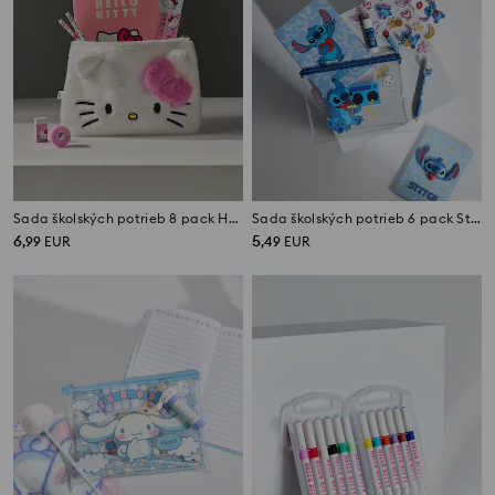
Sada školských potrieb 8 pack Hello Kitty
Sada školských potrieb 6 pack Stitch
6
5
,
99
EUR
,
49
EUR