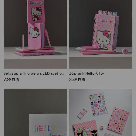
Set: zápisník a pero s LED svetlom Hello Kitty
Zápisník Hello Kitty
7
3
,
99
EUR
,
49
EUR