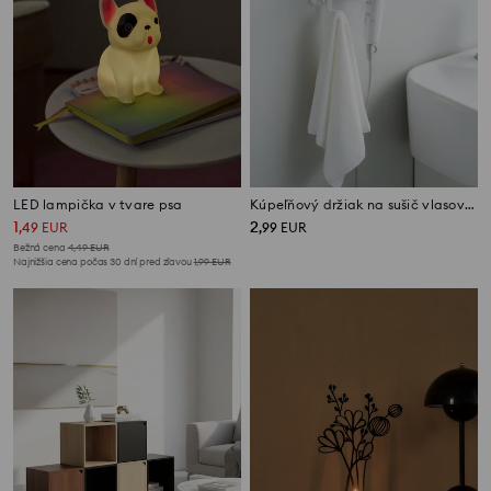
LED lampička v tvare psa
Kúpeľňový držiak na sušič vlasov s háčikmi
1
2
,
49
EUR
,
99
EUR
Bežná cena
4,49
EUR
Najnižšia cena počas 30 dní pred zľavou
1,99
EUR