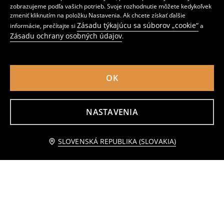
LED lampička v tvare rakety
Stolová lampa
zobrazujeme podľa vašich potrieb. Svoje rozhodnutie môžete kedykoľvek
zmeniť kliknutím na položku Nastavenia. Ak chcete získať ďalšie
1
10
,
49
EUR
,
99
EUR
Zásadu týkajúcu sa súborov „cookie“
informácie, prečítajte si
a
Bežná cena
4,49
EUR
Bežná cena
14,99
EUR
Najnižšia cena počas 30 dní pred zľavou
1,99
EUR
Najnižšia cena počas 30 dní pred zľavou
12,99
EUR
Zásadu ochrany osobných údajov
.
OK
NASTAVENIA
Upozorniť ma
SLOVENSKÁ REPUBLIKA (SLOVAKIA)
LED lampa v tvare kapybary
Dekoratívne LED svetielka v tvare basketbalových lôpt
4
3
,
49
EUR
,
49
EUR