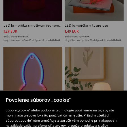
LED lampička s motívom jednorožca a nápisom
LED lampička v tvare psa
1
1
,
29
EUR
,
49
EUR
Bežná cena
3,49
EUR
Bežná cena
4,49
EUR
Najnižšia cena počas 30 dní pred zľavou
1,49
EUR
Najnižšia cena počas 30 dní pred zľavou
1,99
EUR
Povolenie súborov „cookie“
Súbory „cookie“ alebo podobné technológie používame na to, aby ste
mohli našu webovú lokalitu používať čo najlepšie. Prijatím všetkých
súborov „cookie“ nám umožňujete zaručiť vám pohodlie pri nakupovaní
na základe vašich preferencií a zvykov, pretože produkty a služby