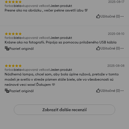
2025-08-17
farba
:
biela
kupovaná veľkosť
:
Jeden produkt
Presne ako na obrázku , večer pekne osvetlí izbu 💯
Užitočné
(
0
)
2025-08-10
farba
:
biela
kupovaná veľkosť
:
Jeden produkt
Krásne ako na fotografii. Pripája sa pomocou priloženého USB kábla
Užitočné
(
0
)
Pozrieť originál
2025-08-08
farba
:
biela
kupovaná veľkosť
:
Jeden produkt
Nádherná lampa, chcel som, aby bola úplne ružová, pretože v tomto
modeli je svetlo v strede písmen stále biele, ale vo všeobecnosti sú
neónové veci wow! Ďakujem 🫶
Užitočné
(
0
)
Pozrieť originál
Zobraziť ďalšie recenzií