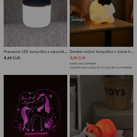
Prenosná LED lampička s rukoväťou
Detská nočná lampička v tvare hrocha
4
3
,
49
EUR
,
99
EUR
Bežná cena
6,99
EUR
Najnižšia cena počas 30 dní pred zľavou
4,49
EUR