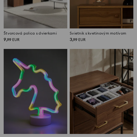
Štvorcová polica s dvierkami
Svietnik s kvetinovým motívom
9
3
,
99
EUR
,
99
EUR