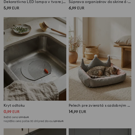
Dekoratívna LED lampa v tvare jednorožca
Súprava organizérov do skrine 6-pack
5
6
,
99
EUR
,
99
EUR
Kryt odtoku
Pelech pre zvieratá s ozdobným čelom v tvare koruny
0
14
,
99
EUR
,
99
EUR
Bežná cena
1,99
EUR
Najnižšia cena počas 30 dní pred zľavou
1,29
EUR