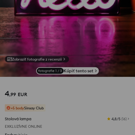
Zobraziť fotografie z recenzií
Kúpiť tento set
fotografie
1
/
3
4
,
99
EUR
+5 body
Sinsay Club
Stolová lampa
4,8/5
(
16
)
EXKLUZÍVNE ONLINE