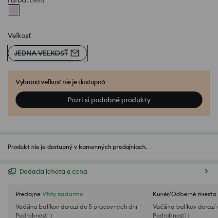
Farba
:
biela
Veľkosť
JEDNA VEĽKOSŤ
Vybraná veľkosť nie je dostupná
Pozri si podobné produkty
Produkt nie je dostupný v kamenných predajniach.
Dodacia lehota a cena
Predajne
Vždy zadarmo
Kuriér/Odberné miesta
Väčšina balíkov dorazí do 5 pracovných dní
Väčšina balíkov dorazí
Podrobnosti >
Podrobnosti >