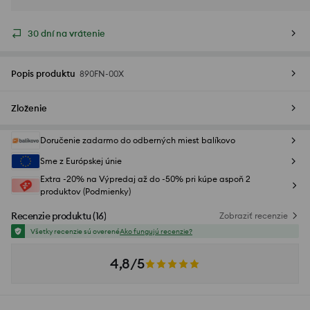
30 dní na vrátenie
Popis produktu
890FN-00X
Zloženie
Doručenie zadarmo do odberných miest balíkovo
Sme z Európskej únie
Extra -20% na Výpredaj až do -50% pri kúpe aspoň 2
produktov (Podmienky)
Recenzie produktu
(
16
)
Zobraziť recenzie
Všetky recenzie sú overené
Ako fungujú recenzie?
4,8/5