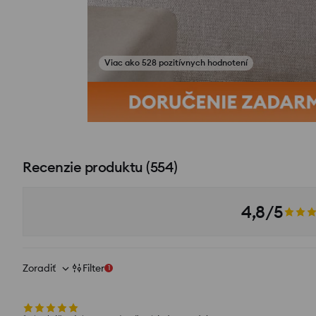
Viac ako 528 pozitívnych hodnotení
Zobraziť fotografie z recenzií
Recenzie produktu
(
554
)
4,8/5
Zoradiť
Filter
1