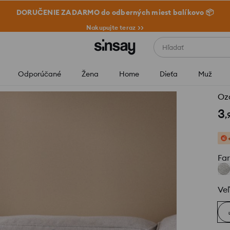
DORUČENIE ZADARMO do odberných miest balíkovo 📦
Nakupujte teraz >>
Hľadať
Odporúčané
Žena
Home
Dieťa
Muž
Oz
3
,
Fa
Veľ