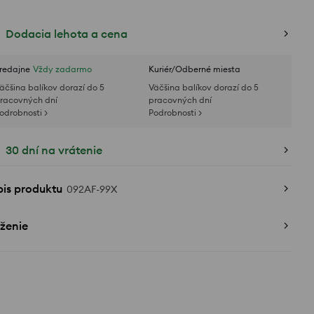
Dodacia lehota a cena
redajne
Vždy zadarmo
Kuriér/Odberné miesta
äčšina balíkov dorazí do 5
Väčšina balíkov dorazí do 5
racovných dní
pracovných dní
odrobnosti >
Podrobnosti >
30 dní na vrátenie
pis produktu
092AF-99X
ženie