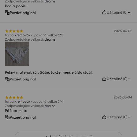
Zodpovedajúce veľkosti
:
ideálne
Podľa popisu
Užitočné
(
0
)
Pozrieť originál
2026-06-02
farba
:
krémová
kupovaná veľkosť
:
M
Zodpovedajúce veľkosti
:
ideálne
Pekný materiál, sú väčšie, takže menšie číslo stačí.
Užitočné
(
0
)
Pozrieť originál
2026-05-04
farba
:
krémová
kupovaná veľkosť
:
M
Zodpovedajúce veľkosti
:
ideálne
Páči sa mi to
Užitočné
(
0
)
Pozrieť originál