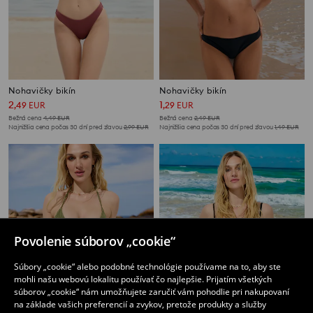
Nohavičky bikín
Nohavičky bikín
2
1
,
49
EUR
,
29
EUR
Bežná cena
4,49
EUR
Bežná cena
2,49
EUR
Najnižšia cena počas 30 dní pred zľavou
2,99
EUR
Najnižšia cena počas 30 dní pred zľavou
1,49
EUR
Povolenie súborov „cookie“
Súbory „cookie“ alebo podobné technológie používame na to, aby ste
mohli našu webovú lokalitu používať čo najlepšie. Prijatím všetkých
súborov „cookie“ nám umožňujete zaručiť vám pohodlie pri nakupovaní
na základe vašich preferencií a zvykov, pretože produkty a služby