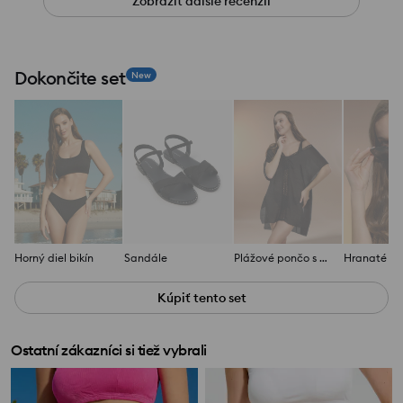
Zobraziť ďalšie recenzií
Dokončite set
New
Horný diel bikín
Sandále
Plážové pončo s prelamovanými detailmi
Kúpiť tento set
Ostatní zákazníci si tiež vybrali