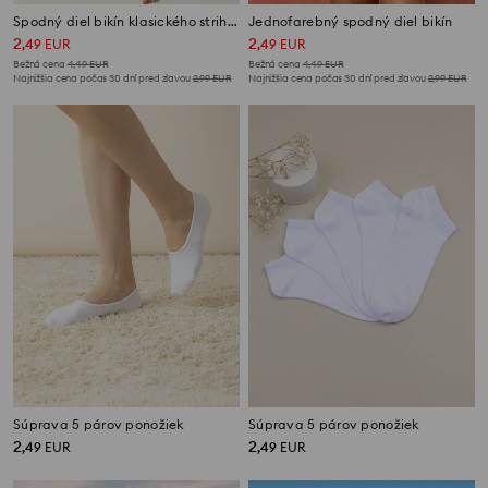
Spodný diel bikín klasického strihu so zlatými detailmi
Jednofarebný spodný diel bikín
2
2
,
49
EUR
,
49
EUR
Bežná cena
4,49
EUR
Bežná cena
4,49
EUR
Najnižšia cena počas 30 dní pred zľavou
2,99
EUR
Najnižšia cena počas 30 dní pred zľavou
2,99
EUR
Súprava 5 párov ponožiek
Súprava 5 párov ponožiek
2
2
,
49
EUR
,
49
EUR