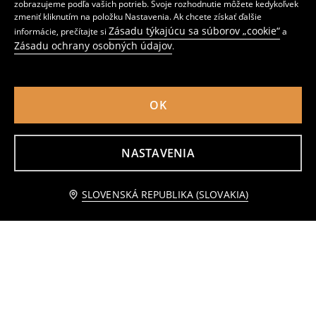
zobrazujeme podľa vašich potrieb. Svoje rozhodnutie môžete kedykoľvek
zmeniť kliknutím na položku Nastavenia. Ak chcete získať ďalšie
Zásadu týkajúcu sa súborov „cookie“
informácie, prečítajte si
a
Nohavičky bikín
Nohavičky bikín
Zásadu ochrany osobných údajov
.
2
1
,
49
EUR
,
99
EUR
Bežná cena
4,49
EUR
Bežná cena
4,49
EUR
Najnižšia cena počas 30 dní pred zľavou
2,99
EUR
Najnižšia cena počas 30 dní pred zľavou
2,49
EUR
OK
NASTAVENIA
Upozorniť ma
SLOVENSKÁ REPUBLIKA (SLOVAKIA)
Nohavičky bikín
Nohavičky bikín
2
2
,
49
EUR
,
49
EUR