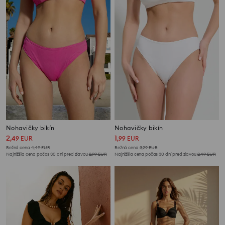
Nohavičky bikín
Nohavičky bikín
2
1
,
49
EUR
,
99
EUR
Bežná cena
4,49
EUR
Bežná cena
3,29
EUR
Najnižšia cena počas 30 dní pred zľavou
2,99
EUR
Najnižšia cena počas 30 dní pred zľavou
2,49
EUR