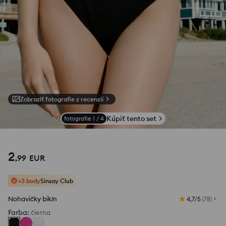
Zobraziť fotografie z recenzií
Kúpiť tento set
fotografie
1
/
4
2
,
99
EUR
+3 body
Sinsay Club
Nohavičky bikín
4,7/5
(
78
)
Farba
:
čierna