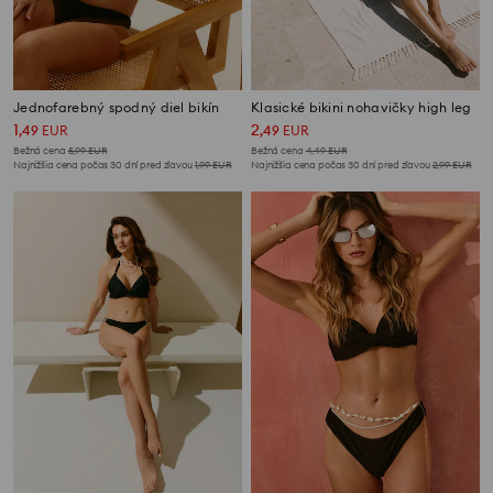
Jednofarebný spodný diel bikín
Klasické bikini nohavičky high leg
1
2
,
49
EUR
,
49
EUR
Bežná cena
5,99
EUR
Bežná cena
4,49
EUR
Najnižšia cena počas 30 dní pred zľavou
1,99
EUR
Najnižšia cena počas 30 dní pred zľavou
2,99
EUR