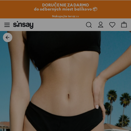
DORUČENIE ZADARMO
do odberných miest balíkovo 📦
Nakupujte teraz >>