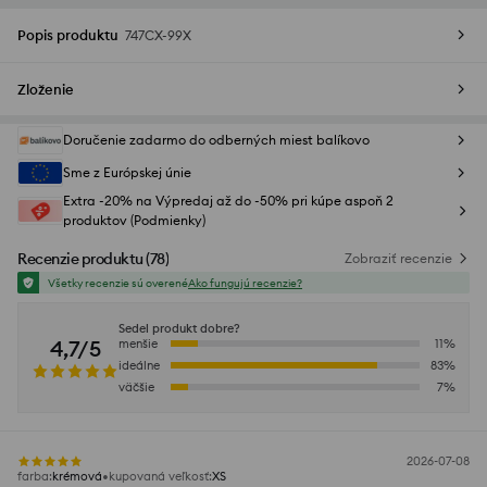
Popis produktu
747CX-99X
Zloženie
Doručenie zadarmo do odberných miest balíkovo
Sme z Európskej únie
Extra -20% na Výpredaj až do -50% pri kúpe aspoň 2
produktov (Podmienky)
Recenzie produktu
(
78
)
Zobraziť recenzie
Všetky recenzie sú overené
Ako fungujú recenzie?
Sedel produkt dobre?
4,7/5
menšie
11
%
ideálne
83
%
väčšie
7
%
2026-07-08
farba
:
krémová
kupovaná veľkosť
:
XS