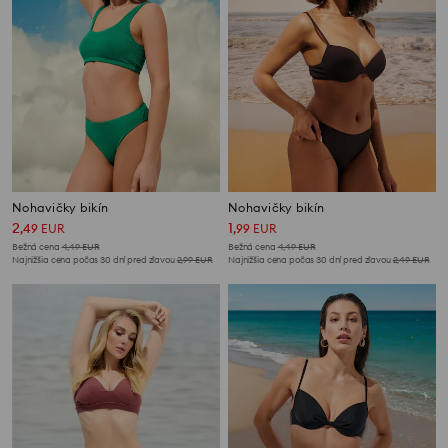
Nohavičky bikín
Nohavičky bikín
2
1
,
49
EUR
,
99
EUR
Bežná cena
4,49
EUR
Bežná cena
4,49
EUR
Najnižšia cena počas 30 dní pred zľavou
2,99
EUR
Najnižšia cena počas 30 dní pred zľavou
2,49
EUR