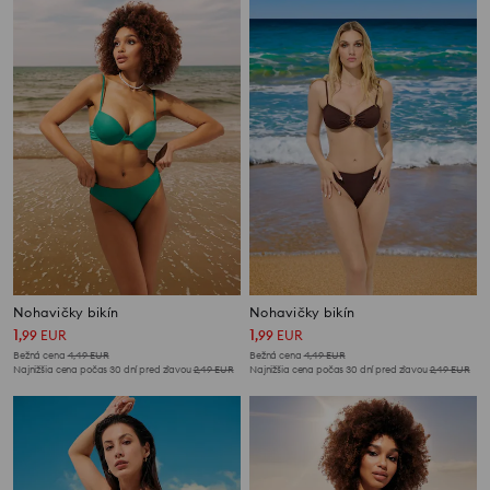
Nohavičky bikín
Nohavičky bikín
1
1
,
99
EUR
,
99
EUR
Bežná cena
4,49
EUR
Bežná cena
4,49
EUR
Najnižšia cena počas 30 dní pred zľavou
2,49
EUR
Najnižšia cena počas 30 dní pred zľavou
2,49
EUR