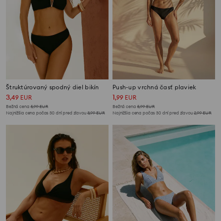
Štruktúrovaný spodný diel bikín
Push-up vrchná časť plaviek
3
1
,
49
EUR
,
99
EUR
Bežná cena
5,99
EUR
Bežná cena
5,99
EUR
Najnižšia cena počas 30 dní pred zľavou
3,99
EUR
Najnižšia cena počas 30 dní pred zľavou
2,99
EUR