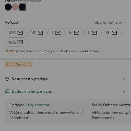
Farba
:
tmavomodrá
Veľkosť
Tabuľka rozmerov
XXS
XS
S
M
L
XL
XXL
70
%
zákazníkov ohodnotilo produkt ako zodpovedá veľkosti
Smart Casual
Dostupnosť v predajni
Dodacia lehota a cena
Predajne
Vždy zadarmo
Kuriér/Odberné miesta
Väčšina balíkov dorazí do 5 pracovných dní
Väčšina balíkov dorazí
Podrobnosti >
Podrobnosti >