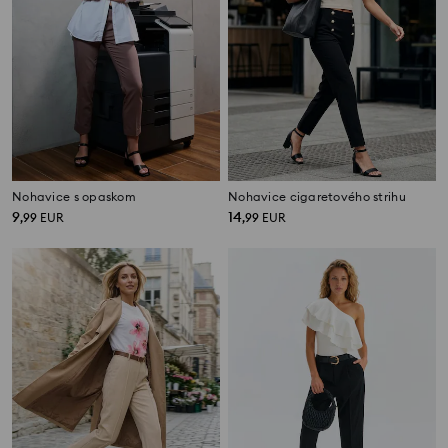
Nohavice s opaskom
Nohavice cigaretového strihu
9
14
,
99
EUR
,
99
EUR