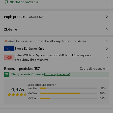
30 dní na vrátenie
Popis produktu
XS754-59P
Zloženie
Doručenie zadarmo do odberných miest balíkovo
Sme z Európskej únie
Extra -20% na Výpredaj až do -50% pri kúpe aspoň 2
produktov (Podmienky)
Recenzie produktu
(
157
)
Zobraziť recenzie
Všetky recenzie sú overené
Ako fungujú recenzie?
Sedel produkt dobre?
4,4/5
menšie
11
%
ideálne
70
%
väčšie
18
%