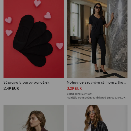
Súprava 5 párov ponožiek
Nohavice s rovným strihom z tkaniny roma
2
3
,
49
EUR
,
29
EUR
Bežná cena
12,99
EUR
Najnižšia cena počas 30 dní pred zľavou
3,99
EUR