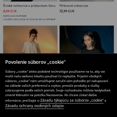
Široké nohavice s prídavkom ľanu
Mrkvové nohavice
6
12
,
99
EUR
,
99
EUR
Bežná cena
14,99
EUR
Najnižšia cena počas 30 dní pred zľavou
7,99
EUR
Povolenie súborov „cookie“
Súbory „cookie“ alebo podobné technológie používame na to, aby ste
mohli našu webovú lokalitu používať čo najlepšie. Prijatím všetkých
súborov „cookie“ nám umožňujete zaručiť vám pohodlie pri nakupovaní
na základe vašich preferencií a zvykov, pretože produkty a služby
zobrazujeme podľa vašich potrieb. Svoje rozhodnutie môžete kedykoľvek
zmeniť kliknutím na položku Nastavenia. Ak chcete získať ďalšie
Zásadu týkajúcu sa súborov „cookie“
informácie, prečítajte si
a
Viskózové nohavice so širokými nohavicami
Culottes s prídavkom ľanu
Zásadu ochrany osobných údajov
.
6
6
,
99
EUR
,
99
EUR
Bežná cena
9,99
EUR
Bežná cena
14,99
EUR
Najnižšia cena počas 30 dní pred zľavou
7,99
EUR
Najnižšia cena počas 30 dní pred zľavou
7,99
EUR