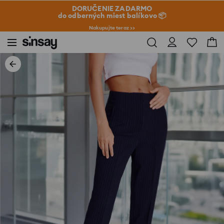
DORUČENIE ZADARMO
do odberných miest balíkovo 📦
Nakupujte teraz >>