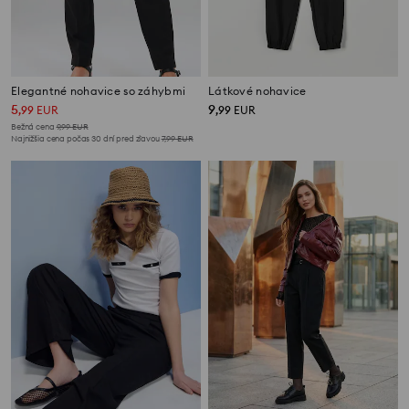
Elegantné nohavice so záhybmi
Látkové nohavice
5
9
,
99
EUR
,
99
EUR
Bežná cena
9,99
EUR
Najnižšia cena počas 30 dní pred zľavou
7,99
EUR