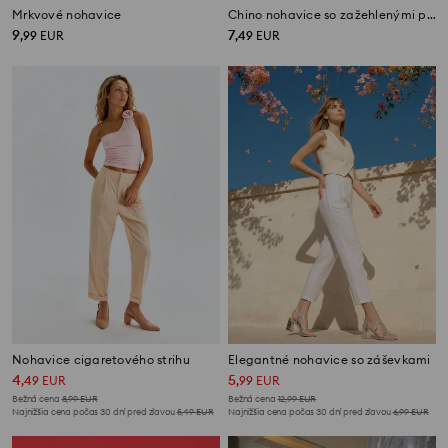
Mrkvové nohavice
Chino nohavice so zažehlenými pukmi
9
7
,
99
EUR
,
49
EUR
Nohavice cigaretového strihu
Elegantné nohavice so záševkami
4
5
,
49
EUR
,
99
EUR
Bežná cena
8,99
EUR
Bežná cena
12,99
EUR
Najnižšia cena počas 30 dní pred zľavou
5,49
EUR
Najnižšia cena počas 30 dní pred zľavou
6,99
EUR