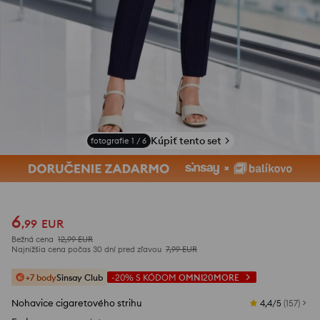
Kúpiť tento set
fotografie
1
/
6
6
,
99
EUR
Bežná cena
12,99
EUR
Najnižšia cena počas 30 dní pred zľavou
7,99
EUR
+7 body
Sinsay Club
-20%
S KÓDOM
OMNI20MORE
Nohavice cigaretového strihu
4,4/5
(
157
)