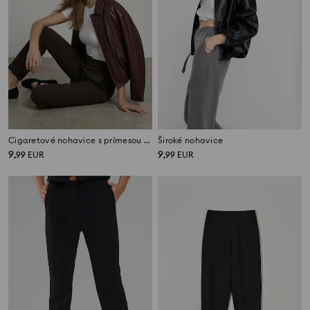
Cigare­tové nohavice s prímesou viskózy
Široké nohavice
9
9
,
99
EUR
,
99
EUR