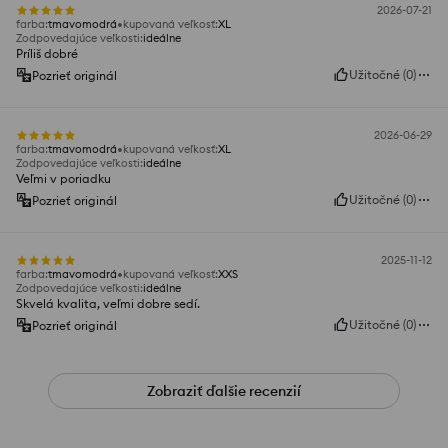
2026-07-21
farba
:
tmavomodrá
kupovaná veľkosť
:
XL
Zodpovedajúce veľkosti
:
ideálne
Príliš dobré
Užitočné
(
0
)
Pozrieť originál
2026-06-29
farba
:
tmavomodrá
kupovaná veľkosť
:
XL
Zodpovedajúce veľkosti
:
ideálne
Veľmi v poriadku
Užitočné
(
0
)
Pozrieť originál
2025-11-12
farba
:
tmavomodrá
kupovaná veľkosť
:
XXS
Zodpovedajúce veľkosti
:
ideálne
Skvelá kvalita, veľmi dobre sedí.
Užitočné
(
0
)
Pozrieť originál
Zobraziť ďalšie recenzií