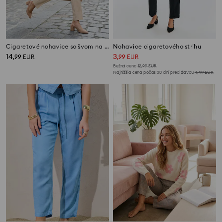
Cigaretové nohavice so švom na okraji a pásom
Nohavice cigaretového strihu
14
3
,
99
EUR
,
99
EUR
Bežná cena
12,99
EUR
Najnižšia cena počas 30 dní pred zľavou
4,49
EUR