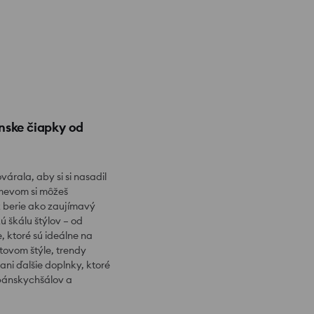
ánske čiapky od
árala, aby si si nasadil
smevom si môžeš
ž berie ako zaujímavý
 škálu štýlov – od
, ktoré sú ideálne na
rtovom štýle, trendy
ni ďalšie doplnky, ktoré
 pánskychšálov a