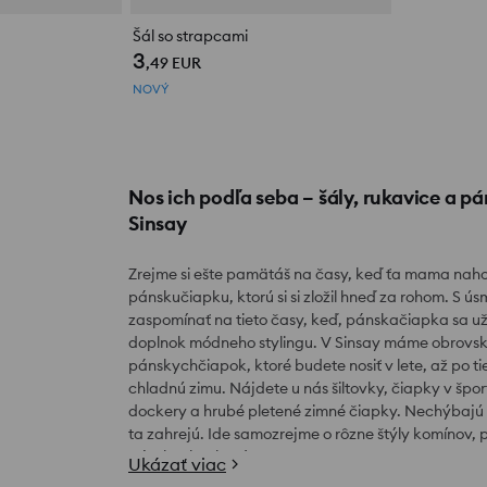
Šál so strapcami
3
,49
EUR
NOVÝ
Nos ich podľa seba – šály, rukavice a p
Sinsay
Zrejme si ešte pamätáš na časy, keď ťa mama nahov
pánskučiapku, ktorú si si zložil hneď za rohom. S ú
zaspomínať na tieto časy, keď, pánskačiapka sa u
doplnok módneho stylingu. V Sinsay máme obrovskú
pánskychčiapok, ktoré budete nosiť v lete, až po tie
chladnú zimu. Nájdete u nás šiltovky, čiapky v špo
dockery a hrubé pletené zimné čiapky. Nechýbajú a
ta zahrejú. Ide samozrejme o rôzne štýly komínov,
pánskych rukavíc.
Ukázať viac