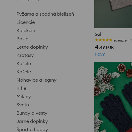
Pyžamá a spodná bielizeň
Licencie
Kolekcie
Šál
Basic
recenzie (14
4
Letné doplnky
,49
EUR
Kraťasy
NOVÝ
Košele
Košele
Nohavice a legíny
Rifle
Mikiny
Svetre
Bundy a vesty
Jarné doplnky
Šport a hobby