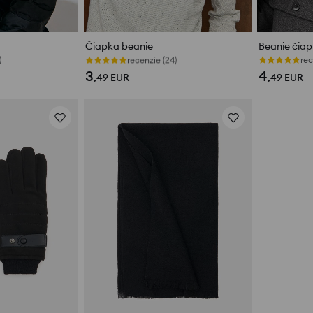
Čiapka beanie
Beanie čiap
)
recenzie (24)
rec
3
4
,49
EUR
,49
EUR