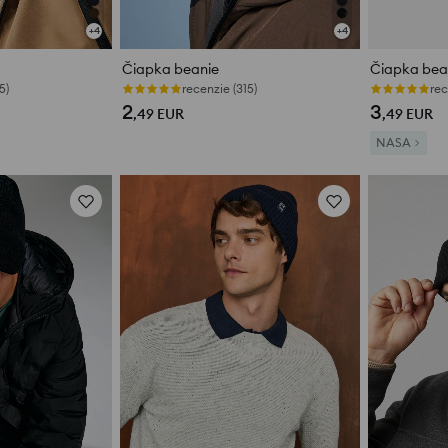
+
4
+
4
Čiapka beanie
Čiapka bea
5)
recenzie (315)
rec
2
3
,49
EUR
,49
EUR
NASA