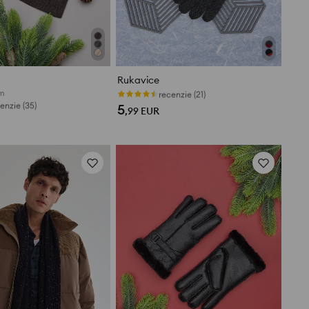
Rukavice
cm
recenzie (21)
enzie (35)
5
,99
EUR