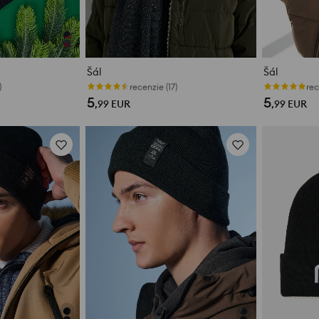
Šál
Šál
)
recenzie (17)
rec
5
5
,99
EUR
,99
EUR