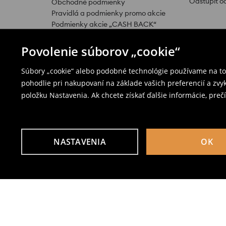
Odstúpiť o
Obchodné podmienky
Pravidlá a podmienky promo akcie
Podmienky akcie „CASH BACK“
Promo akcia „–3 EUR na nákupy od 25
EUR v kamenných predajniach,
Povolenie súborov „cookie“
platné v deň vyzdvihnutia”
Súbory „cookie“ alebo podobné technológie používame na to,
pohodlie pri nakupovaní na základe vašich preferencií a zvy
položku Nastavenia. Ak chcete získať ďalšie informácie, prečí
Zásada ochrany osobných údajov
Nastavení cookie
Zásada t
NASTAVENIA
OK
LPP Slovakia, s.r.o., J. Kráľa 9, 974 01 Banská Bystrica, IČ
Bystrica, Odd. S.r.o., vl. č.:13176/S