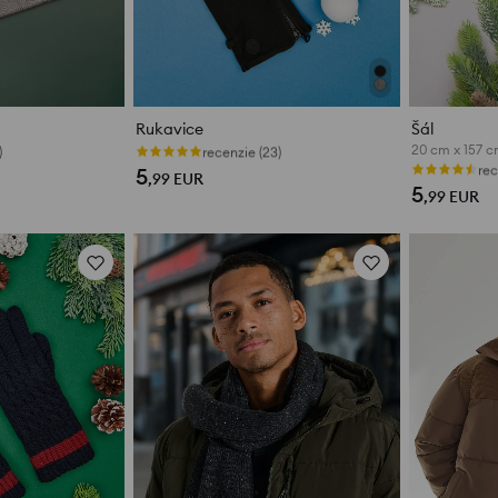
Rukavice
Šál
20 cm x 157 
)
recenzie (23)
rec
5
,99
EUR
5
,99
EUR