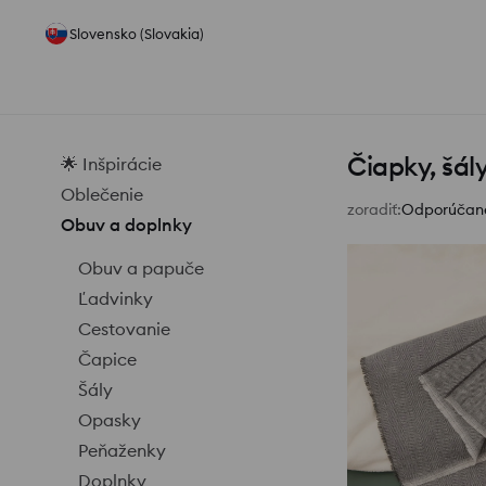
Slovensko (Slovakia)
Čiapky, šál
🌟 Inšpirácie
Oblečenie
zoradiť
:
Odporúčan
Obuv a doplnky
Obuv a papuče
Ľadvinky
Cestovanie
Čapice
Šály
Opasky
Peňaženky
Doplnky