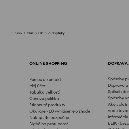
Sinsay
Muž
Obuv a doplnky
ONLINE SHOPPING
DOPRAVA 
Spôsoby p
Pomoc a kontakt
Doprava a 
Môj účet
Spôsob do
Tabuľka veľkostí
Spôsoby vr
Cenová politika
Ako uplatn
Stiahnuté produkty
vadu tovar
Okuliare - EÚ vyhlásenie o zhode
Informácie
Nakupujte bezpečne
BLIK - bez
Digitálna prístupnosť