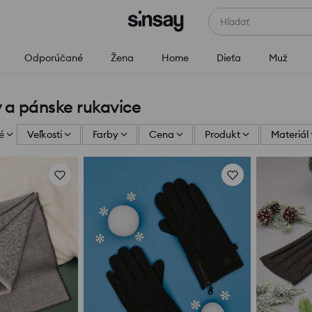
Hľadať
Odporúčané
Žena
Home
Dieťa
Muž
y a pánske rukavice
é
Veľkosti
Farby
Cena
Produkt
Materiál