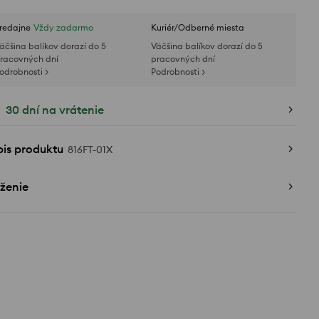
redajne
Vždy zadarmo
Kuriér/Odberné miesta
äčšina balíkov dorazí do 5
Väčšina balíkov dorazí do 5
racovných dní
pracovných dní
odrobnosti >
Podrobnosti >
30 dní na vrátenie
pis produktu
816FT-01X
ženie