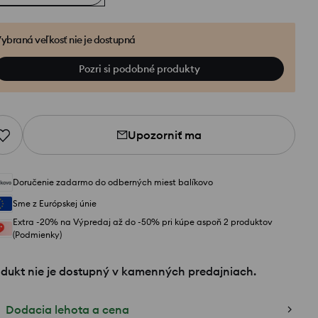
ybraná veľkosť nie je dostupná
Pozri si podobné produkty
Upozorniť ma
Doručenie zadarmo do odberných miest balíkovo
Sme z Európskej únie
Extra -20% na Výpredaj až do -50% pri kúpe aspoň 2 produktov
(Podmienky)
odukt nie je dostupný v kamenných predajniach.
Dodacia lehota a cena