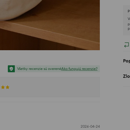
P
V
p
P
Po
Všetky recenzie sú overené
Ako fungujú recenzie?
Zlo
2026-04-24