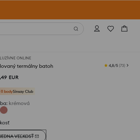
LUZÍVNE ONLINE
olovaný termálny batoh
4,8/5
(
73
)
,
49
EUR
+11 body
Sinsay Club
rba
:
krémová
kosť
JEDNA VEĽKOSŤ