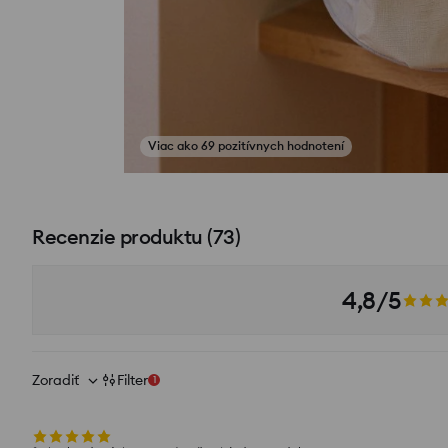
Viac ako 69 pozitívnych hodnotení
Zobraziť fotografie z recenzií
Recenzie produktu
(
73
)
4,8/5
Zoradiť
Filter
1