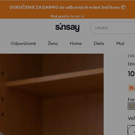
DORUČENIE ZADARMO do odberných miest balíkovo 📦
Nakupujte teraz >>
Hľadať
Odporúčané
Žena
Home
Dieťa
Muž
EXK
Iz
10
Fa
Veľ