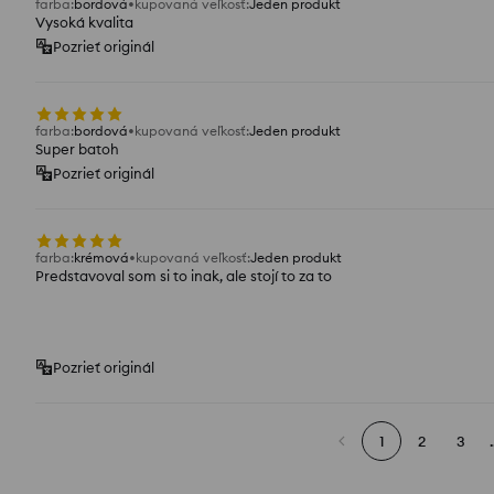
farba
:
bordová
kupovaná veľkosť
:
Jeden produkt
Vysoká kvalita
Pozrieť originál
farba
:
bordová
kupovaná veľkosť
:
Jeden produkt
Super batoh
Pozrieť originál
farba
:
krémová
kupovaná veľkosť
:
Jeden produkt
Predstavoval som si to inak, ale stojí to za to
Pozrieť originál
1
2
3
.