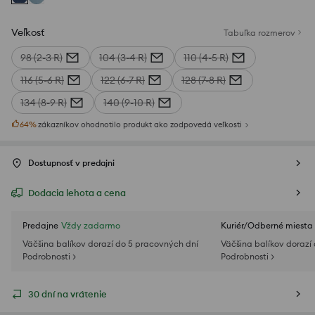
Veľkosť
Tabuľka rozmerov
98 (2-3 R)
104 (3-4 R)
110 (4-5 R)
116 (5-6 R)
122 (6-7 R)
128 (7-8 R)
134 (8-9 R)
140 (9-10 R)
64
%
zákazníkov ohodnotilo produkt ako zodpovedá veľkosti
Dostupnosť v predajni
Dodacia lehota a cena
Predajne
Vždy zadarmo
Kuriér/Odberné miesta
Väčšina balíkov dorazí do 5 pracovných dní
Väčšina balíkov dorazí
Podrobnosti >
Podrobnosti >
30 dní na vrátenie