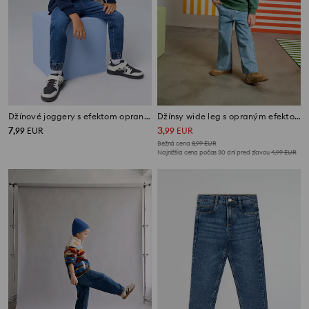
Džínové joggery s efektom oprania s prímesou viskózy
Džínsy wide leg s opraným efektom
7
3
,
99
EUR
,
99
EUR
Bežná cena
8,99
EUR
Najnižšia cena počas 30 dní pred zľavou
4,99
EUR