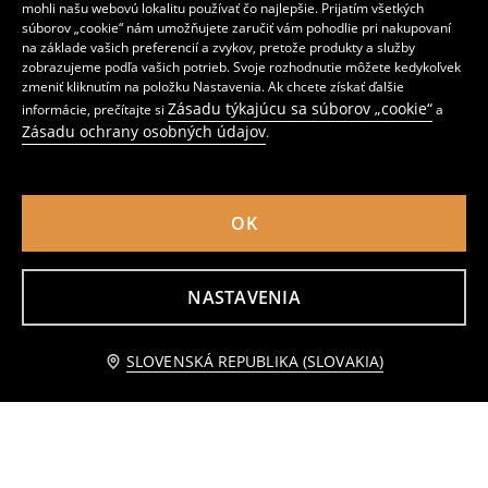
8
7
mohli našu webovú lokalitu používať čo najlepšie. Prijatím všetkých
,
99
EUR
,
99
EUR
súborov „cookie“ nám umožňujete zaručiť vám pohodlie pri nakupovaní
na základe vašich preferencií a zvykov, pretože produkty a služby
zobrazujeme podľa vašich potrieb. Svoje rozhodnutie môžete kedykoľvek
zmeniť kliknutím na položku Nastavenia. Ak chcete získať ďalšie
Zásadu týkajúcu sa súborov „cookie“
informácie, prečítajte si
a
Zásadu ochrany osobných údajov
.
OK
NASTAVENIA
Upozorniť ma
SLOVENSKÁ REPUBLIKA (SLOVAKIA)
Džínsy pull on
Rifle skinny
4
10
,
49
EUR
,
99
EUR
Bežná cena
8,99
EUR
Najnižšia cena počas 30 dní pred zľavou
5,49
EUR