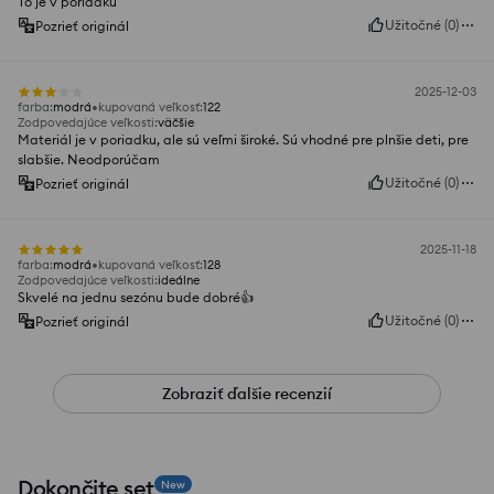
To je v poriadku
Užitočné
(
0
)
Pozrieť originál
2025-12-03
farba
:
modrá
kupovaná veľkosť
:
122
Zodpovedajúce veľkosti
:
väčšie
Materiál je v poriadku, ale sú veľmi široké. Sú vhodné pre plnšie deti, pre
slabšie. Neodporúčam
Užitočné
(
0
)
Pozrieť originál
2025-11-18
farba
:
modrá
kupovaná veľkosť
:
128
Zodpovedajúce veľkosti
:
ideálne
Skvelé na jednu sezónu bude dobré👍️
Užitočné
(
0
)
Pozrieť originál
Zobraziť ďalšie recenzií
Dokončite set
New