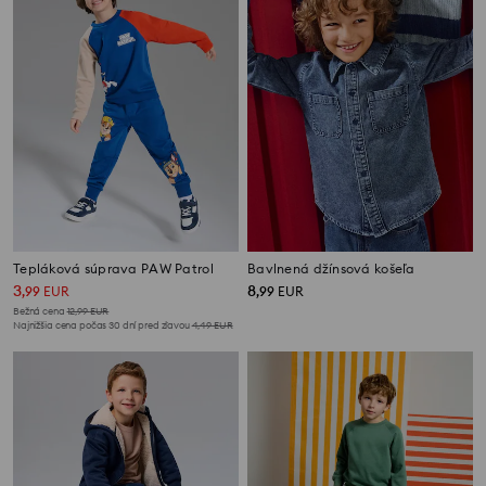
Tepláková súprava PAW Patrol
Bavlnená džínsová košeľa
3
8
,
99
EUR
,
99
EUR
Bežná cena
12,99
EUR
Najnižšia cena počas 30 dní pred zľavou
4,49
EUR