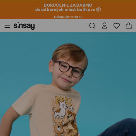
DORUČENIE ZADARMO
do odberných miest balíkovo 📦
Nakupujte teraz >>
Sinsay
Dieťa
Chlapec 3-10
Nohavice a rifle
Džínsy Relaxed Tapered Fit