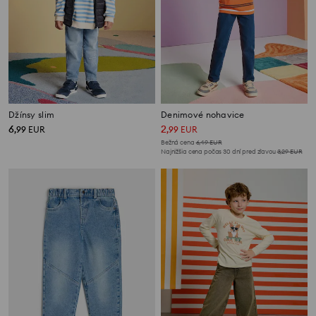
Džínsy slim
Denimové nohavice
6
2
,
99
EUR
,
99
EUR
Bežná cena
6,49
EUR
Najnižšia cena počas 30 dní pred zľavou
3,29
EUR