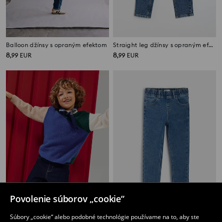
Balloon džínsy s opraným efektom
Straight leg džínsy s opraným efektom
8
8
,
99
EUR
,
99
EUR
Povolenie súborov „cookie“
Džínsy relaxed straight s bavlnou
Relaxed skinny džínsy s prímesou viskózy
Súbory „cookie“ alebo podobné technológie používame na to, aby ste