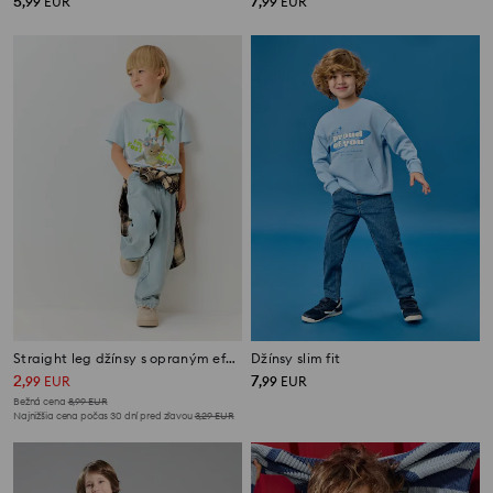
5
7
,
99
EUR
,
99
EUR
Straight leg džínsy s opraným efektom
Džínsy slim fit
2
7
,
99
EUR
,
99
EUR
Bežná cena
8,99
EUR
Najnižšia cena počas 30 dní pred zľavou
3,29
EUR