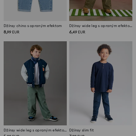
Džínsy chino s opraným efektom
Džínsy wide leg s opraným efektom
8
6
,
99
EUR
,
49
EUR
Džínsy wide leg s opraným efektom
Džínsy slim fit