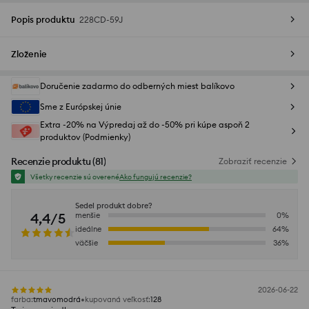
Popis produktu
228CD-59J
Zloženie
Doručenie zadarmo do odberných miest balíkovo
Sme z Európskej únie
Extra -20% na Výpredaj až do -50% pri kúpe aspoň 2
produktov (Podmienky)
Recenzie produktu
(
81
)
Zobraziť recenzie
Všetky recenzie sú overené
Ako fungujú recenzie?
Sedel produkt dobre?
4,4/5
menšie
0
%
ideálne
64
%
väčšie
36
%
2026-06-22
farba
:
tmavomodrá
kupovaná veľkosť
:
128