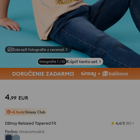
Zobraziť fotografie z recenzií
Kúpiť tento set
fotografie
1
/
10
4
,
99
EUR
+5 body
Sinsay Club
Džínsy Relaxed Tapered Fit
4,4/5
(
81
)
Farba
:
tmavomodrá