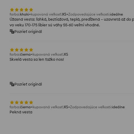
farba
:
khaki
kupovaná veľkosť
:
XS
Zodpovedajúce veľkosti
:
ideálne
Úžasná vesta: ľahká, beztiažová, teplá, predĺžená – uzavretá až do p
vo veku 170-175 libier sú váhy 55-60 veľmi vhodné.
Pozrieť originál
farba
:
čierna
kupovaná veľkosť
:
XS
Skvelá vesta sa len ťažko nosí
Pozrieť originál
farba
:
čierna
kupovaná veľkosť
:
XS
Zodpovedajúce veľkosti
:
ideálne
Pekná vesta