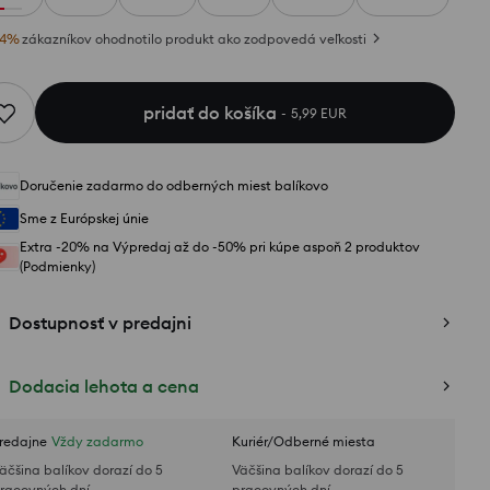
4
%
zákazníkov ohodnotilo produkt ako zodpovedá veľkosti
pridať do košíka
5,99 EUR
Doručenie zadarmo do odberných miest balíkovo
Sme z Európskej únie
Extra -20% na Výpredaj až do -50% pri kúpe aspoň 2 produktov
(Podmienky)
Dostupnosť v predajni
Dodacia lehota a cena
redajne
Vždy zadarmo
Kuriér/Odberné miesta
äčšina balíkov dorazí do 5
Väčšina balíkov dorazí do 5
racovných dní
pracovných dní