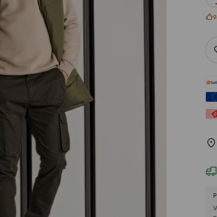
9
P
V
p