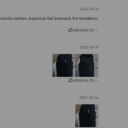
2026-05-10
olovice stehien. Kapota je tiež izolovaná. Pre tínedžerov
Užitočné
(
0
)
2025-09-19
Užitočné
(
0
)
2025-08-26