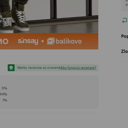
P
Po
Zlo
Všetky recenzie sú overené
Ako fungujú recenzie?
5
%
94
%
1
%