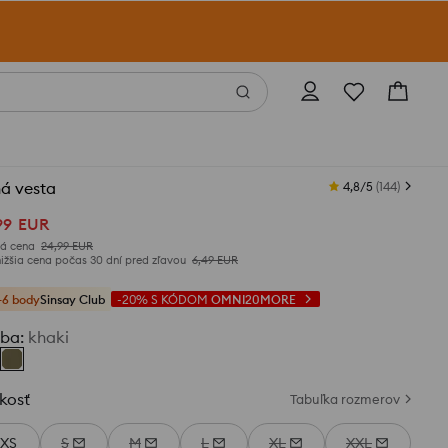
á vesta
4,8/5
(
144
)
99
EUR
á cena
24,99
EUR
ižšia cena počas 30 dní pred zľavou
6,49
EUR
+6 body
Sinsay Club
-20%
S KÓDOM
OMNI20MORE
rba
:
khaki
kosť
Tabuľka rozmerov
XS
S
M
L
XL
XXL