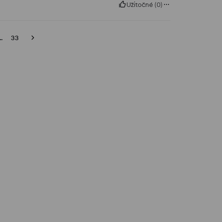
Užitočné
(
0
)
..
33