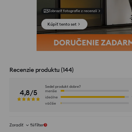
Zobraziť fotografie z recenzií
Kúpiť tento set
Recenzie produktu
(
144
)
Sedel produkt dobre?
4,8/5
menšie
ideálne
väčšie
Zoradiť
Filter
1