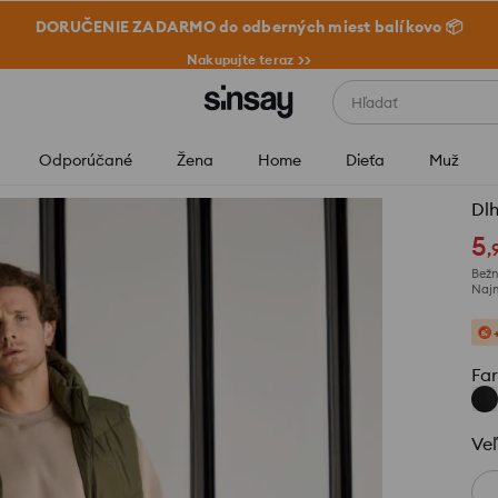
DORUČENIE ZADARMO do odberných miest balíkovo 📦
Nakupujte teraz >>
Hľadať
Odporúčané
Žena
Home
Dieťa
Muž
Dlh
5
,
Bežn
Najn
Fa
Veľ