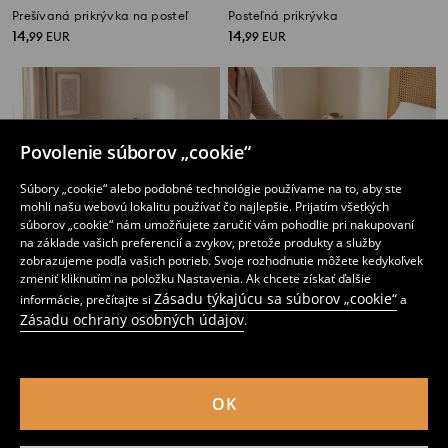
Prešívaná prikrývka na posteľ
Posteľná prikrývka
14
14
,
99
EUR
,
99
EUR
Povolenie súborov „cookie“
Súbory „cookie“ alebo podobné technológie používame na to, aby ste
mohli našu webovú lokalitu používať čo najlepšie. Prijatím všetkých
súborov „cookie“ nám umožňujete zaručiť vám pohodlie pri nakupovaní
na základe vašich preferencií a zvykov, pretože produkty a služby
zobrazujeme podľa vašich potrieb. Svoje rozhodnutie môžete kedykoľvek
zmeniť kliknutím na položku Nastavenia. Ak chcete získať ďalšie
Zásadu týkajúcu sa súborov „cookie“
informácie, prečítajte si
a
Zásadu ochrany osobných údajov
.
Posteľná prikrývka
Tuftovaný prehoz na posteľ
14
24
,
99
EUR
,
99
EUR
OK