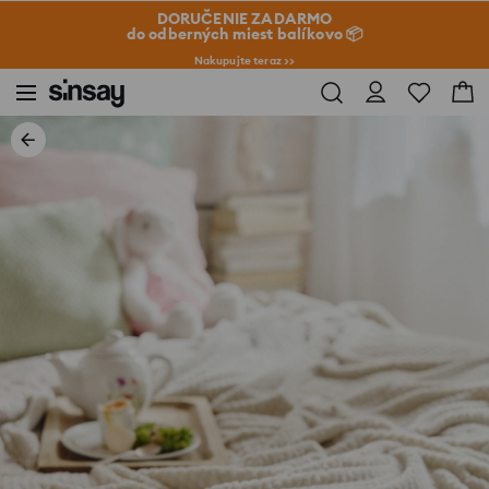
DORUČENIE ZADARMO
do odberných miest balíkovo 📦
Nakupujte teraz >>