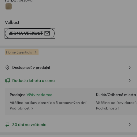
Farba
:
béžová
Veľkosť
JEDNA VEĽKOSŤ
Home Essentials
Dostupnosť v predajni
Dodacia lehota a cena
Predajne
Vždy zadarmo
Kuriér/Odberné miesta
Väčšina balíkov dorazí do 5 pracovných dní
Väčšina balíkov dorazí
Podrobnosti >
Podrobnosti >
30 dní na vrátenie