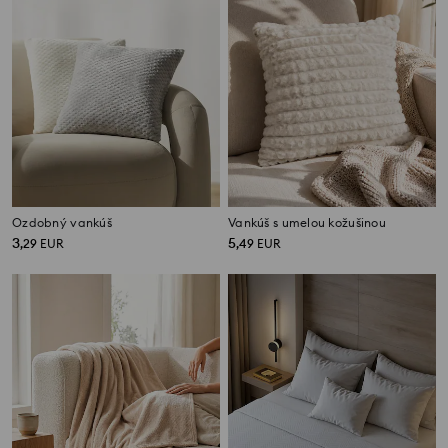
Ozdobný vankúš
Vankúš s umelou kožušinou
3
5
,
29
EUR
,
49
EUR