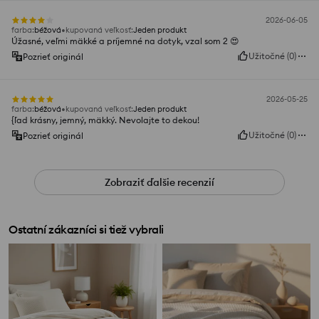
2026-06-05
farba
:
béžová
kupovaná veľkosť
:
Jeden produkt
Úžasné, veľmi mäkké a príjemné na dotyk, vzal som 2 😍
Užitočné
(
0
)
Pozrieť originál
2026-05-25
farba
:
béžová
kupovaná veľkosť
:
Jeden produkt
{ľad krásny, jemný, mäkký. Nevolajte to dekou!
Užitočné
(
0
)
Pozrieť originál
Zobraziť ďalšie recenzií
Ostatní zákazníci si tiež vybrali