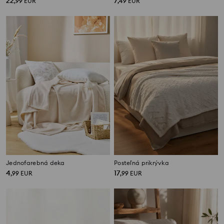
22
7
,
99
EUR
,
49
EUR
Jednofarebná deka
Posteľná prikrývka
4
17
,
99
EUR
,
99
EUR