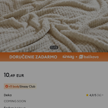
1
/
3
10
,
49
EUR
+11 body
Sinsay Club
Deka
4,9/5
(
16
)
COMING SOON