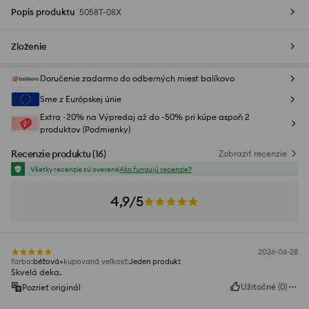
Popis produktu
5058T-08X
Zloženie
Doručenie zadarmo do odberných miest balíkovo
Sme z Európskej únie
Extra -20% na Výpredaj až do -50% pri kúpe aspoň 2
produktov (Podmienky)
Recenzie produktu
(
16
)
Zobraziť recenzie
Všetky recenzie sú overené
Ako fungujú recenzie?
4,9/5
2026-06-28
farba
:
béžová
kupovaná veľkosť
:
Jeden produkt
Skvelá deka.
Užitočné
(
0
)
Pozrieť originál