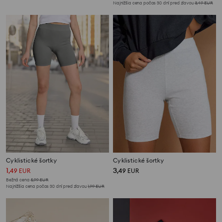
Najnižšia cena počas 30 dní pred zľavou
3,49
EUR
Cyklistické šortky
Cyklistické šortky
1
3
,
49
EUR
,
49
EUR
Bežná cena
5,99
EUR
Najnižšia cena počas 30 dní pred zľavou
1,99
EUR