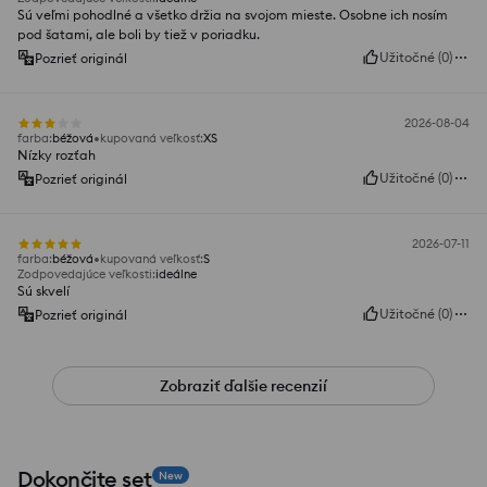
Sú veľmi pohodlné a všetko držia na svojom mieste. Osobne ich nosím
pod šatami, ale boli by tiež v poriadku.
Užitočné
(
0
)
Pozrieť originál
2026-08-04
farba
:
béžová
kupovaná veľkosť
:
XS
Nízky rozťah
Užitočné
(
0
)
Pozrieť originál
2026-07-11
farba
:
béžová
kupovaná veľkosť
:
S
Zodpovedajúce veľkosti
:
ideálne
Sú skvelí
Užitočné
(
0
)
Pozrieť originál
Zobraziť ďalšie recenzií
Dokončite set
New