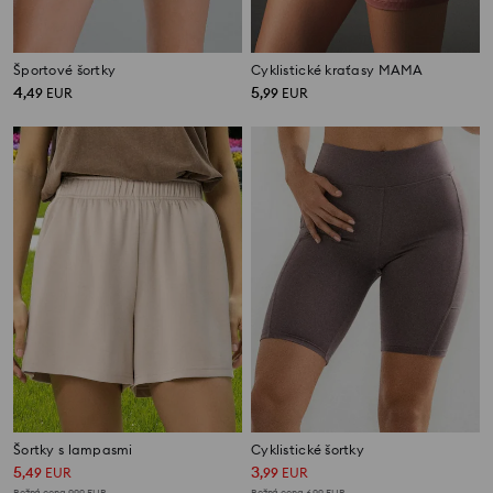
Športové šortky
Cyklistické kraťasy MAMA
4
5
,
49
EUR
,
99
EUR
Šortky s lampasmi
Cyklistické šortky
5
3
,
49
EUR
,
99
EUR
Bežná cena
9,99
EUR
Bežná cena
6,99
EUR