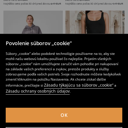
Najnižšia cena počas 30 dní pred zľavou
6,49
EUR
Najnižšia cena počas 30 dní pred zľavou
4,49
EUR
Povolenie súborov „cookie“
Súbory „cookie“ alebo podobné technológie používame na to, aby ste
mohli našu webovú lokalitu používať čo najlepšie. Prijatím všetkých
súborov „cookie“ nám umožňujete zaručiť vám pohodlie pri nakupovaní
na základe vašich preferencií a zvykov, pretože produkty a služby
zobrazujeme podľa vašich potrieb. Svoje rozhodnutie môžete kedykoľvek
zmeniť kliknutím na položku Nastavenia. Ak chcete získať ďalšie
Zásadu týkajúcu sa súborov „cookie“
informácie, prečítajte si
a
Zásadu ochrany osobných údajov
.
Teplákové šortky
Klasické midi šaty na ramienkach s viskózou
1
2
,
99
EUR
,
49
EUR
Bežná cena
6,99
EUR
Najnižšia cena počas 30 dní pred zľavou
2,99
EUR
OK