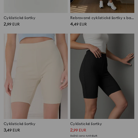
Cyklistické šortky
Rebrované cyklistické šortky s bavlnou
2
4
,
99
EUR
,
49
EUR
Cyklistické šortky
Cyklistické šortky
3
2
,
49
EUR
,
99
EUR
Bežná cena
4,49
EUR