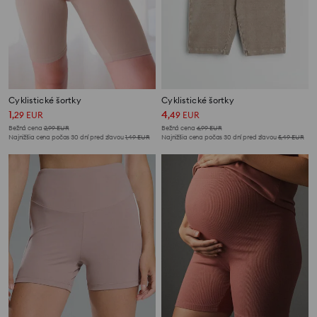
Cyklistické šortky
Cyklistické šortky
1
4
,
29
EUR
,
49
EUR
Bežná cena
2,99
EUR
Bežná cena
6,99
EUR
Najnižšia cena počas 30 dní pred zľavou
1,49
EUR
Najnižšia cena počas 30 dní pred zľavou
5,49
EUR