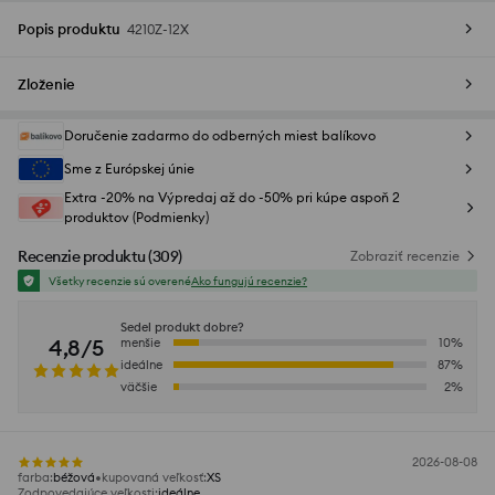
Popis produktu
4210Z-12X
Zloženie
Doručenie zadarmo do odberných miest balíkovo
Sme z Európskej únie
Extra -20% na Výpredaj až do -50% pri kúpe aspoň 2
produktov (Podmienky)
Recenzie produktu
(
309
)
Zobraziť recenzie
Všetky recenzie sú overené
Ako fungujú recenzie?
Sedel produkt dobre?
4,8/5
menšie
10
%
ideálne
87
%
väčšie
2
%
2026-08-08
farba
:
béžová
kupovaná veľkosť
:
XS
Zodpovedajúce veľkosti
:
ideálne