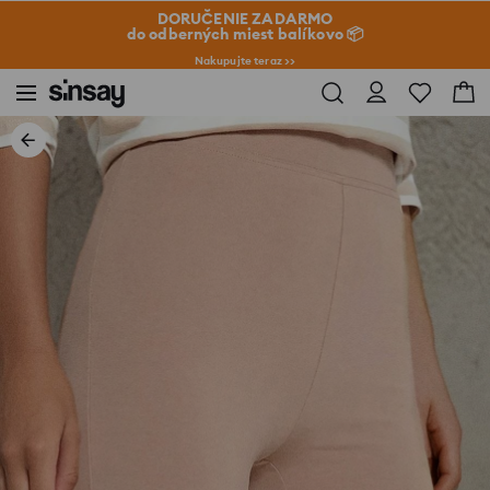
DORUČENIE ZADARMO
do odberných miest balíkovo 📦
Nakupujte teraz >>