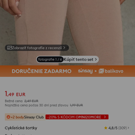
Zobraziť fotografie z recenzií
Kúpiť tento set
fotografie
1
/
6
1
,
49
EUR
Bežná cena
2,49
EUR
Najnižšia cena počas 30 dní pred zľavou
1,99
EUR
+2 body
Sinsay Club
-20%
S KÓDOM
OMNI20MORE
Cyklistické šortky
4,8/5
(
309
)