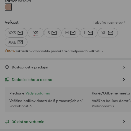
Farba
:
béžová
Veľkosť
Tabuľka rozmerov
XXS
XS
S
M
L
XL
XXL
87
%
zákazníkov ohodnotilo produkt ako zodpovedá veľkosti
Dostupnosť v predajni
Dodacia lehota a cena
Predajne
Vždy zadarmo
Kuriér/Odberné miesta
Väčšina balíkov dorazí do 5 pracovných dní
Väčšina balíkov dorazí
Podrobnosti >
Podrobnosti >
30 dní na vrátenie