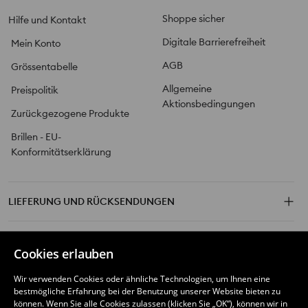
Shoppe sicher
Hilfe und Kontakt
Digitale Barrierefreiheit
Mein Konto
AGB
Grössentabelle
Allgemeine
Preispolitik
Aktionsbedingungen
Zurückgezogene Produkte
Brillen - EU-
Konformitätserklärung
LIEFERUNG UND RÜCKSENDUNGEN
SINSAY MARKE
Cookies erlauben
Wir verwenden Cookies oder ähnliche Technologien, um Ihnen eine
FOLGE UNS BEI
bestmögliche Erfahrung bei der Benutzung unserer Website bieten zu
können. Wenn Sie alle Cookies zulassen (klicken Sie „OK“), können wir in