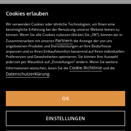
SINSAY MARKE
Cookies erlauben
Wir verwenden Cookies oder ähnliche Technologien, um Ihnen eine
FOLGE UNS BEI
bestmögliche Erfahrung bei der Benutzung unserer Website bieten zu
können. Wenn Sie alle Cookies zulassen (klicken Sie „OK“), können wir in
Partnern
Zusammenarbeit mit unseren
die Anzeige der von uns
angebotenen Produkte und Dienstleistungen an Ihre Bedürfnisse
anpassen und so Ihren Einkaufskomfort basierend auf Ihren individuellen
Präferenzen und Gewohnheiten optimieren. Sie können Ihre Auswahl
APP HERUNTERLADEN
jederzeit per Mausklick auf „Einstellungen“ ändern. Wenn Sie weitere
Cookie-Richtlinie
Informationen wünschen, lesen Sie die
und die
Datenschutzerklärung
.
Deutschland (Germany)
OK
EINSTELLUNGEN
Datenschutzerklärung
Cookie Einstellungen
Cookie-Richtlinie
Liste von Cookies
Liste von vertrauenswürdigen Partnern