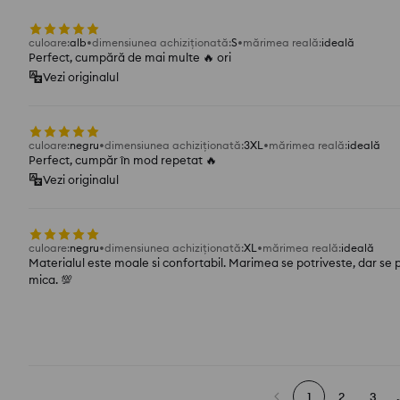
culoare
:
alb
dimensiunea achiziționată
:
S
mărimea reală
:
ideală
Perfect, cumpără de mai multe 🔥 ori
Vezi originalul
culoare
:
negru
dimensiunea achiziționată
:
3XL
mărimea reală
:
ideală
Perfect, cumpăr în mod repetat 🔥
Vezi originalul
culoare
:
negru
dimensiunea achiziționată
:
XL
mărimea reală
:
ideală
Materialul este moale si confortabil. Marimea se potriveste, dar se
mica. 💯
1
2
3
.