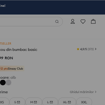
ine!
TSELLER
cou din bumbac basic
4,9/5
(
372
)
99
RON
+12 pts
Sinsay Club
loare
:
alb
rime
Ghidul mărimilor
XS
S
M
L
XL
XXL