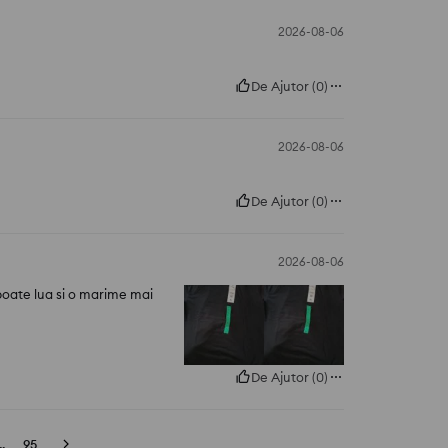
2026-08-06
De Ajutor
(
0
)
2026-08-06
De Ajutor
(
0
)
2026-08-06
 poate lua si o marime mai
De Ajutor
(
0
)
..
95