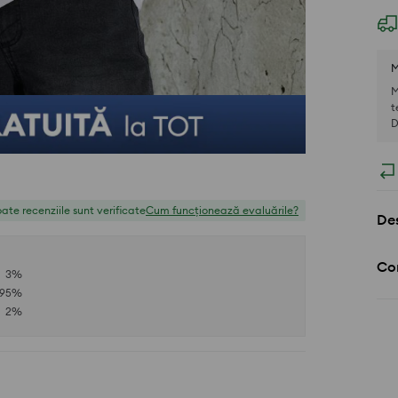
M
M
t
D
ate recenziile sunt verificate
Cum funcționează evaluările?
Des
Com
3
%
95
%
2
%