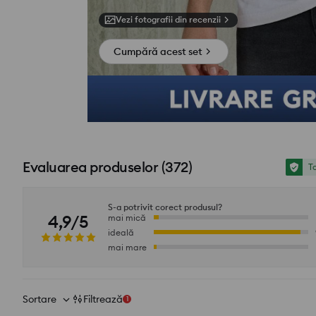
Vezi fotografii din recenzii
Cumpără acest set
Evaluarea produselor
(
372
)
To
S-a potrivit corect produsul?
4,9/5
mai mică
ideală
mai mare
Sortare
Filtrează
1