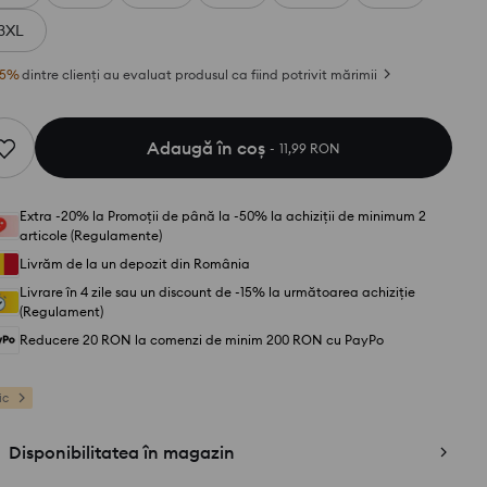
3XL
5
%
dintre clienți au evaluat produsul ca fiind potrivit mărimii
Adaugă în coş
11,99 RON
Extra -20% la Promoții de până la -50% la achiziții de minimum 2
articole (Regulamente)
Livrăm de la un depozit din România
Livrare în 4 zile sau un discount de -15% la următoarea achiziție
(Regulament)
Reducere 20 RON la comenzi de minim 200 RON cu PayPo
ic
Disponibilitatea în magazin