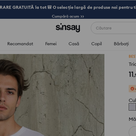
RARE GRATUITĂ la tot 🎒 O selecție largă de produse noi pentru t
Cumpără acum >>
Căutare
Recomandat
Femei
Casă
Copil
Bărbaţi
BES
Tri
11
,
Cu
Mă