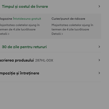
Timpul și costul de livrare
agazine
Întotdeauna gratuit
Curier/punct de ridicare
ajoritatea coletelor ajung în
Majoritatea coletelor ajung în
ermen de 4 zile lucrătoare
termen de 4 zile lucrătoare
etalii >
Detalii >
30 de zile pentru retururi
crierea produsului
287HL-00X
poziție și întreținere