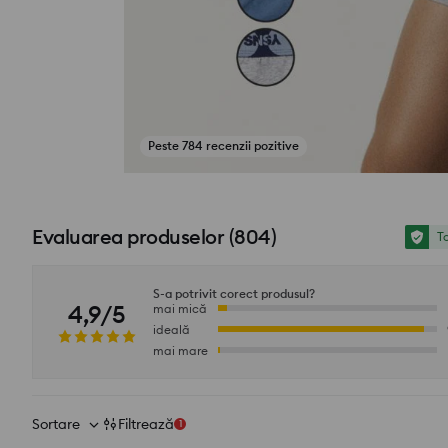
Peste 784 recenzii pozitive
Vezi fotografii din recenzii
Evaluarea produselor
(
804
)
To
S-a potrivit corect produsul?
4,9/5
mai mică
ideală
mai mare
Sortare
Filtrează
1