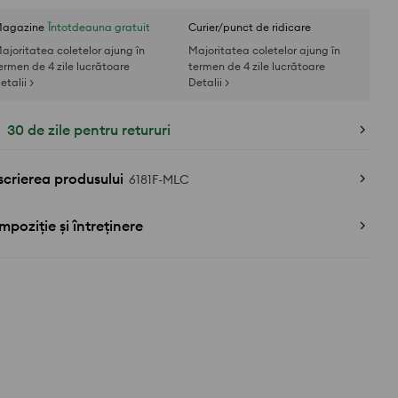
agazine
Întotdeauna gratuit
Curier/punct de ridicare
ajoritatea coletelor ajung în
Majoritatea coletelor ajung în
ermen de 4 zile lucrătoare
termen de 4 zile lucrătoare
etalii >
Detalii >
30 de zile pentru retururi
crierea produsului
6181F-MLC
poziție și întreținere