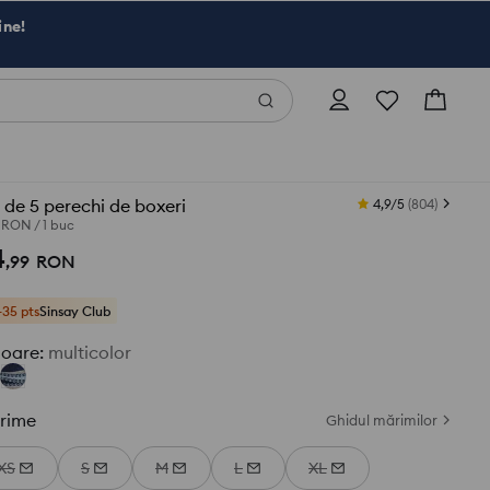
ine!
 de 5 perechi de boxeri
4,9/5
(
804
)
0 RON
/
1 buc
4
,
99
RON
+35 pts
Sinsay Club
loare
:
multicolor
rime
Ghidul mărimilor
XS
S
M
L
XL