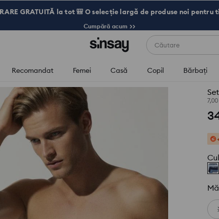
RARE GRATUITĂ la tot 🎒 O selecție largă de produse noi pentru t
Cumpără acum >>
Căutare
Recomandat
Femei
Casă
Copil
Bărbaţi
Set
7,0
3
Cu
Mă