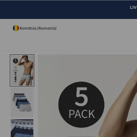
LIV
România (Romania)