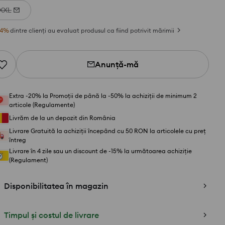
XXL
4
%
dintre clienți au evaluat produsul ca fiind potrivit mărimii
Anunță-mă
Extra -20% la Promoții de până la -50% la achiziții de minimum 2
articole (Regulamente)
Livrăm de la un depozit din România
Livrare Gratuită la achiziții începând cu 50 RON la articolele cu preț
întreg
Livrare în 4 zile sau un discount de -15% la următoarea achiziție
(Regulament)
Disponibilitatea în magazin
Timpul și costul de livrare