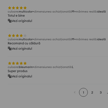
culoare
:
multicolor
dimensiunea achiziționată
:
M
mărimea reală
:
ideală
Totul e bine
Vezi originalul
culoare
:
multicolor
dimensiunea achiziționată
:
M
mărimea reală
:
ideală
Recomand cu căldură
Vezi originalul
culoare
:
bleumarin
dimensiunea achiziționată
:
L
Super produs
Vezi originalul
1
2
3
.