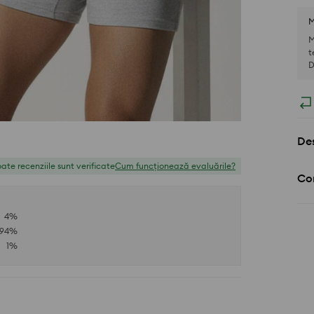
M
M
t
D
Des
ate recenziile sunt verificate
Cum funcționează evaluările?
Com
4
%
94
%
1
%