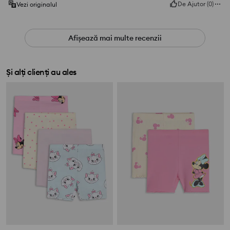
De Ajutor
(
0
)
Vezi originalul
Afișează mai multe recenzii
Și alți clienți au ales