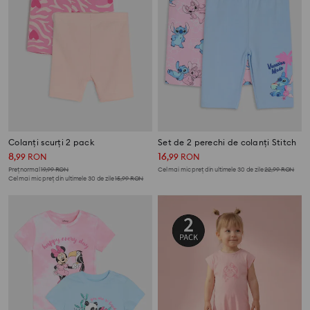
Colanți scurți 2 pack
Set de 2 perechi de colanți Stitch
8
16
,
99
RON
,
99
RON
Preț normal
19,99
RON
Cel mai mic preț din ultimele 30 de zile
22,99
RON
Cel mai mic preț din ultimele 30 de zile
15,99
RON