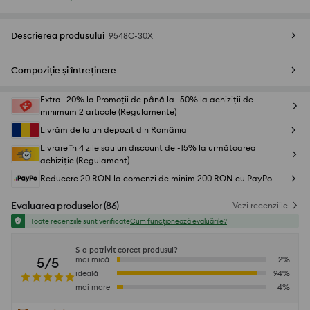
Descrierea produsului
9548C-30X
Compoziție și întreținere
Extra -20% la Promoții de până la -50% la achiziții de
minimum 2 articole (Regulamente)
Livrăm de la un depozit din România
Livrare în 4 zile sau un discount de -15% la următoarea
achiziție (Regulament)
Reducere 20 RON la comenzi de minim 200 RON cu PayPo
Evaluarea produselor
(
86
)
Vezi recenziile
Toate recenziile sunt verificate
Cum funcționează evaluările?
S-a potrivit corect produsul?
5/5
mai mică
2
%
ideală
94
%
mai mare
4
%