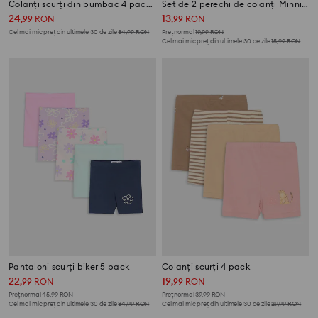
Colanți scurți din bumbac 4 pack Disney
Set de 2 perechi de colanți Minnie Mouse
24
13
,
99
RON
,
99
RON
Cel mai mic preț din ultimele 30 de zile
34,99
RON
Preț normal
19,99
RON
Cel mai mic preț din ultimele 30 de zile
15,99
RON
Pantaloni scurți biker 5 pack
Colanți scurți 4 pack
22
19
,
99
RON
,
99
RON
Preț normal
45,99
RON
Preț normal
39,99
RON
Cel mai mic preț din ultimele 30 de zile
34,99
RON
Cel mai mic preț din ultimele 30 de zile
29,99
RON