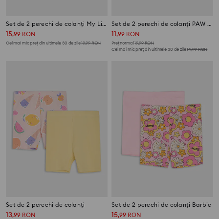
Set de 2 perechi de colanți My Little Pony
Set de 2 perechi de colanți PAW Patrol
15
11
,
99
RON
,
99
RON
Cel mai mic preț din ultimele 30 de zile
19,99
RON
Preț normal
19,99
RON
Cel mai mic preț din ultimele 30 de zile
14,99
RON
Set de 2 perechi de colanți
Set de 2 perechi de colanți Barbie
13
15
,
99
RON
,
99
RON