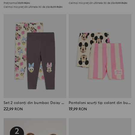
Preț normal
19,99
RON
Cel mai mic preț din ultimele 30 de zile
19,99
RON
Cel mai mic preț din ultimele 30 de zile
15,99
RON
Set 2 colanți din bumbac Daisy and Minnie
Pantaloni scurți tip colant din bumbac cu imprimeu 2 pack Minnie Mouse
22
19
,
99
RON
,
99
RON