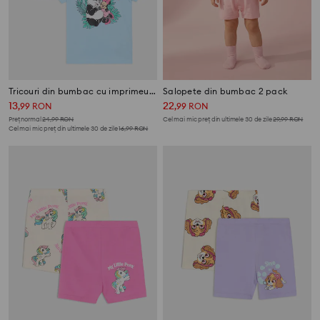
Tricouri din bumbac cu imprimeu 2 buc Minnie Mouse
Salopete din bumbac 2 pack
13
22
,
99
RON
,
99
RON
Preț normal
24,99
RON
Cel mai mic preț din ultimele 30 de zile
29,99
RON
Cel mai mic preț din ultimele 30 de zile
16,99
RON