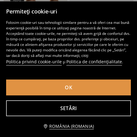
Permiteți cookie-uri
Folosim cookie-uri sau tehnologii similare pentru a vă oferi cea mai bună
experiență posibilă în timp ce utilizați pagina noastră de Internet.
Acceptând toate cookie-urile, ne permiteți să avem grijă de confortul dvs.
în timp ce cumpărați, pe baza propriilor dvs. preferințe și obiceiuri, pe
măsură ce aliniem afișarea produselor și serviciilor pe care le oferim cu
nevoile dvs. Vă puteți modifica oricând alegerea făcând clic pe „Setări”,
iar dacă doriți să aflați mai multe informații, citiți
Politica privind cookie-urile
Politica de confidențialitate
și
.
Colanți scurți din bumbac – set de 2 Bing
Colanți scurți 2 pack
12
15
,
99
RON
,
99
RON
Preț normal
19,99
RON
Cel mai mic preț din ultimele 30 de zile
19,99
RON
OK
Cel mai mic preț din ultimele 30 de zile
15,99
RON
SETĂRI
Adaugă în coş
ROMÂNIA (ROMANIA)
29,99 RON