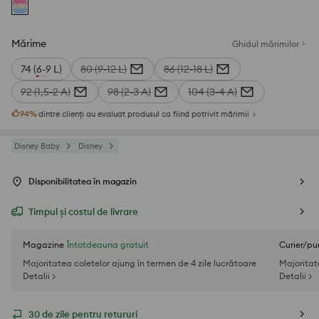
Mărime
Ghidul mărimilor
74 (6-9 L)
80 (9-12 L)
86 (12-18 L)
92 (1,5-2 A)
98 (2-3 A)
104 (3-4 A)
94
%
dintre clienți au evaluat produsul ca fiind potrivit mărimii
Disney Baby
Disney
Disponibilitatea în magazin
Timpul și costul de livrare
Magazine
Întotdeauna gratuit
Curier/pu
Majoritatea coletelor ajung în termen de 4 zile lucrătoare
Majoritat
Detalii >
Detalii >
30 de zile pentru retururi