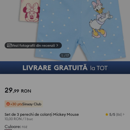
Vezi fotografii din recenzii
1
/
17
29
,
99
RON
+30 pts
Sinsay Club
Set de 3 perechi de colanți Mickey Mouse
5/5
(
86
)
10,00 RON
/
1 buc
Culoare
:
roz