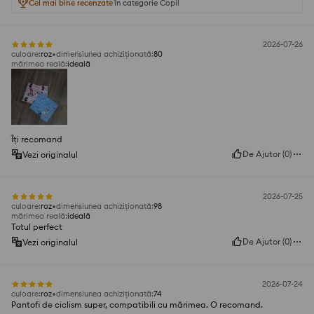
Cel mai bine recenzate
în categorie Copil
2026-07-26
culoare
:
roz
dimensiunea achiziționată
:
80
mărimea reală
:
ideală
Îți recomand
De Ajutor
(
0
)
Vezi originalul
2026-07-25
culoare
:
roz
dimensiunea achiziționată
:
98
mărimea reală
:
ideală
Totul perfect
De Ajutor
(
0
)
Vezi originalul
2026-07-24
culoare
:
roz
dimensiunea achiziționată
:
74
Pantofi de ciclism super, compatibili cu mărimea. O recomand.