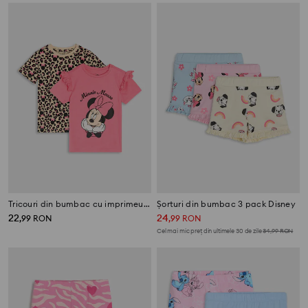
Tricouri din bumbac cu imprimeu 2 pack Minnie Mouse
Șorturi din bumbac 3 pack Disney
22
24
,
99
RON
,
99
RON
Cel mai mic preț din ultimele 30 de zile
34,99
RON