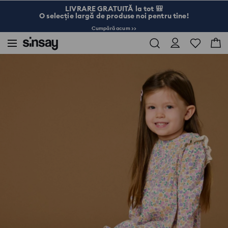
LIVRARE GRATUITĂ la tot 🎒
O selecție largă de produse noi pentru tine!
Cumpără acum >>