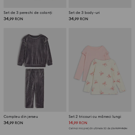
Set de 3 perechi de colanți
Set de 3 body-uri
34
34
,
99
RON
,
99
RON
Compleu din jerseu
Set 2 tricouri cu mâneci lungi
34
14
,
99
RON
,
99
RON
Cel mai mic preț din ultimele 30 de zile
19,99
RON