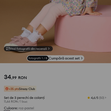
Vezi fotografii din recenzii
Cumpără acest set
fotografii
1
/
8
34
,
99
RON
+35 pts
Sinsay Club
Set de 3 perechi de colanți
4,6/5
(
50
)
11,66 RON
/
1 buc
Culoare
:
roz-pastel