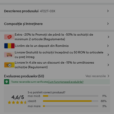
Descrierea produsului
4722T-03X
Compoziție și întreținere
Extra -20% la Promoții de până la -50% la achiziții de
minimum 2 articole (Regulamente)
Livrăm de la un depozit din România
Livrare Gratuită la achiziții începând cu 50 RON la articolele
cu preț întreg
Livrare în 4 zile sau un discount de -15% la următoarea
achiziție (Regulament)
Evaluarea produselor
(
50
)
Vezi recenziile
Toate recenziile sunt verificate
Cum funcționează evaluările?
S-a potrivit corect produsul?
4,6/5
mai mică
9
%
ideală
88
%
mai mare
3
%