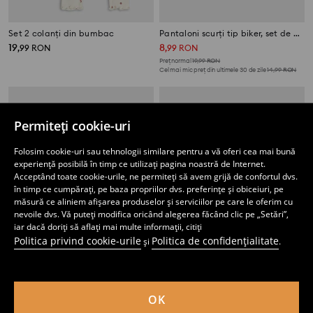
Set 2 colanți din bumbac
Pantaloni scurți tip biker, set de 2 bucăți
19
8
,
99
RON
,
99
RON
Preț normal
19,99
RON
Cel mai mic preț din ultimele 30 de zile
14,99
RON
Permiteți cookie-uri
Folosim cookie-uri sau tehnologii similare pentru a vă oferi cea mai bună
experiență posibilă în timp ce utilizați pagina noastră de Internet.
Acceptând toate cookie-urile, ne permiteți să avem grijă de confortul dvs.
în timp ce cumpărați, pe baza propriilor dvs. preferințe și obiceiuri, pe
măsură ce aliniem afișarea produselor și serviciilor pe care le oferim cu
nevoile dvs. Vă puteți modifica oricând alegerea făcând clic pe „Setări”,
iar dacă doriți să aflați mai multe informații, citiți
Politica privind cookie-urile
Politica de confidențialitate
și
.
Set de 2 perechi de pantaloni scurți
Set de 2 perechi de colanți
OK
11
19
,
99
RON
,
99
RON