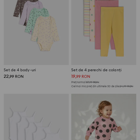
Set de 4 body-uri
Set de 4 perechi de colanți
22
19
,
99
RON
,
99
RON
Preț normal
37,99
RON
Cel mai mic preț din ultimele 30 de zile
24,99
RON