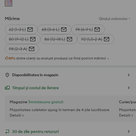
Mărime
Ghidul mărimilor
62 (1-3 L)
68 (3-6 L)
74 (6-9 L)
80 (9-12 L)
86 (12-18 L)
92 (1,5-2 A)
98 (2-3 A)
88
%
dintre clienți au evaluat produsul ca fiind potrivit mărimii
Disponibilitatea în magazin
Timpul și costul de livrare
Magazine
Întotdeauna gratuit
Curier/pu
Majoritatea coletelor ajung în termen de 4 zile lucrătoare
Majoritat
Detalii >
Detalii >
30 de zile pentru retururi