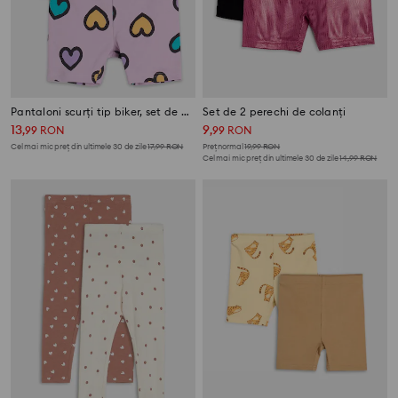
Pantaloni scurți tip biker, set de 2 bucăți
Set de 2 perechi de colanți
13
9
,
99
RON
,
99
RON
Cel mai mic preț din ultimele 30 de zile
17,99
RON
Preț normal
19,99
RON
Cel mai mic preț din ultimele 30 de zile
14,99
RON