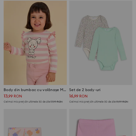
Body din bumbac cu volănașe Mini Smiley®
Set de 2 body-uri
13
16
,
99
RON
,
99
RON
Cel mai mic preț din ultimele 30 de zile
17,99
RON
Cel mai mic preț din ultimele 30 de zile
19,99
RON