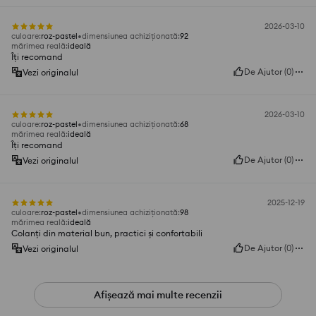
2026-03-10
culoare
:
roz-pastel
dimensiunea achiziționată
:
92
mărimea reală
:
ideală
Îți recomand
De Ajutor
(
0
)
Vezi originalul
2026-03-10
culoare
:
roz-pastel
dimensiunea achiziționată
:
68
mărimea reală
:
ideală
Îți recomand
De Ajutor
(
0
)
Vezi originalul
2025-12-19
culoare
:
roz-pastel
dimensiunea achiziționată
:
98
mărimea reală
:
ideală
Colanți din material bun, practici și confortabili
De Ajutor
(
0
)
Vezi originalul
Afișează mai multe recenzii