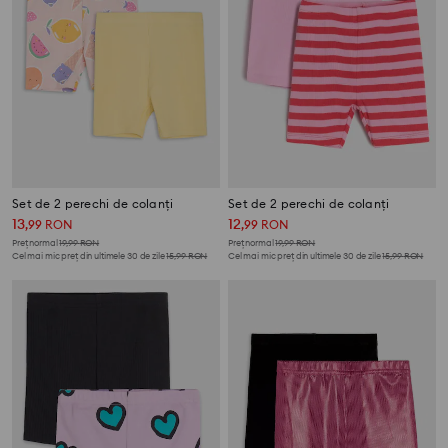
Set de 2 perechi de colanți
Set de 2 perechi de colanți
13
12
,
99
RON
,
99
RON
Preț normal
19,99
RON
Preț normal
19,99
RON
Cel mai mic preț din ultimele 30 de zile
15,99
RON
Cel mai mic preț din ultimele 30 de zile
15,99
RON