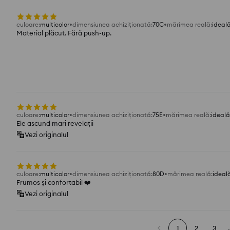
culoare
:
multicolor
dimensiunea achiziționată
:
70C
mărimea reală
:
ideal
Material plăcut. Fără push-up.
culoare
:
multicolor
dimensiunea achiziționată
:
75E
mărimea reală
:
ideală
Ele ascund mari revelații
Vezi originalul
culoare
:
multicolor
dimensiunea achiziționată
:
80D
mărimea reală
:
ideal
Frumos și confortabil ❤️
Vezi originalul
1
2
3
.