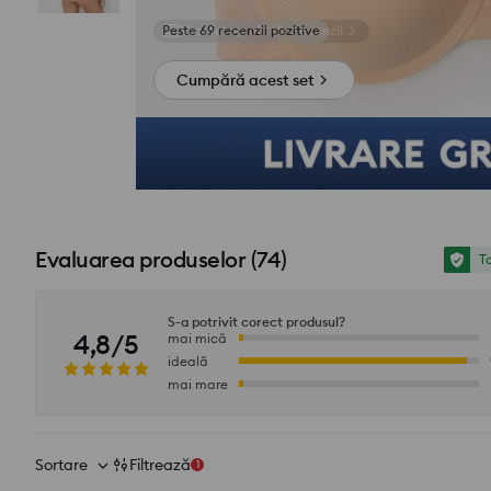
Vezi fotografii din recenzii
Cumpără acest set
Evaluarea produselor
(
74
)
To
S-a potrivit corect produsul?
4,8/5
mai mică
ideală
mai mare
Sortare
Filtrează
1