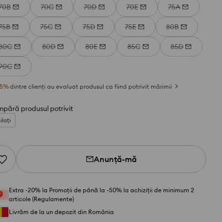
70B
70C
70D
70E
75A
75B
75C
75D
75E
80B
80C
80D
80E
85C
85D
90C
5
%
dintre clienți au evaluat produsul ca fiind potrivit mărimii
pără produsul potrivit
iloți
Anunță-mă
Extra -20% la Promoții de până la -50% la achiziții de minimum 2
articole (Regulamente)
Livrăm de la un depozit din România