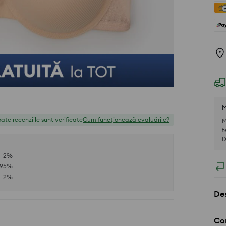
M
ate recenziile sunt verificate
Cum funcționează evaluările?
M
t
D
2
%
95
%
2
%
Des
Com