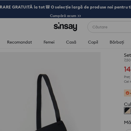
RARE GRATUITĂ la tot 🎒 O selecție largă de produse noi pentru t
Cumpără acum >>
Căutare
Recomandat
Femei
Casă
Copil
Bărbaţi
Set
7,5
14
Preț
Cel 
Cu
Mă