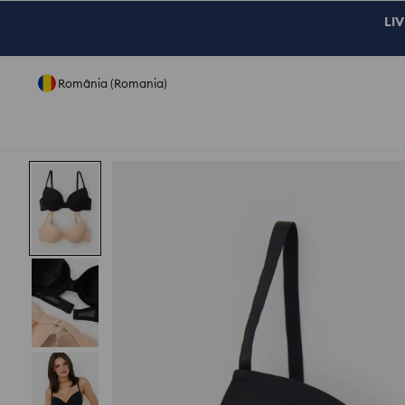
LIV
România (Romania)