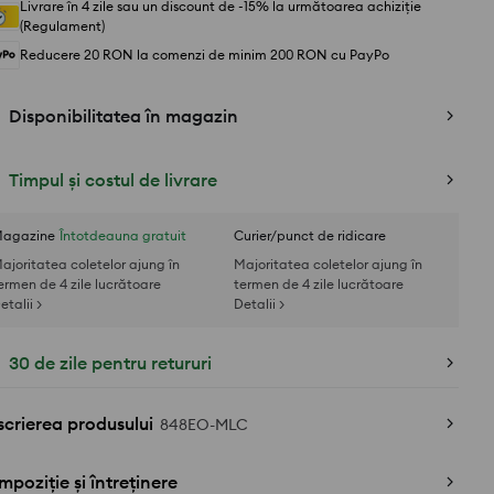
Livrare în 4 zile sau un discount de -15% la următoarea achiziție
(Regulament)
Reducere 20 RON la comenzi de minim 200 RON cu PayPo
Disponibilitatea în magazin
Timpul și costul de livrare
agazine
Întotdeauna gratuit
Curier/punct de ridicare
ajoritatea coletelor ajung în
Majoritatea coletelor ajung în
ermen de 4 zile lucrătoare
termen de 4 zile lucrătoare
etalii >
Detalii >
30 de zile pentru retururi
crierea produsului
848EO-MLC
poziție și întreținere