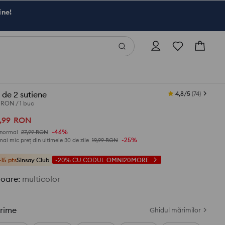
ine!
 de 2 sutiene
4,8/5
(
74
)
0 RON
/
1 buc
,
99
RON
-46%
 normal
27,99
RON
-25%
mai mic preț din ultimele 30 de zile
19,99
RON
+15 pts
Sinsay Club
-20%
CU CODUL
OMNI20MORE
loare
:
multicolor
rime
Ghidul mărimilor