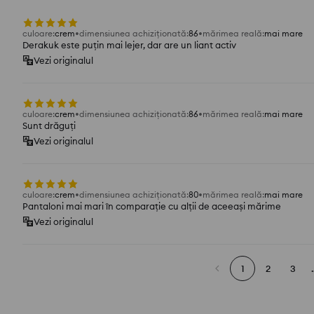
culoare
:
crem
dimensiunea achiziționată
:
86
mărimea reală
:
mai mare
Derakuk este puțin mai lejer, dar are un liant activ
Vezi originalul
culoare
:
crem
dimensiunea achiziționată
:
86
mărimea reală
:
mai mare
Sunt drăguți
Vezi originalul
culoare
:
crem
dimensiunea achiziționată
:
80
mărimea reală
:
mai mare
Pantaloni mai mari în comparație cu alții de aceeași mărime
Vezi originalul
1
2
3
.