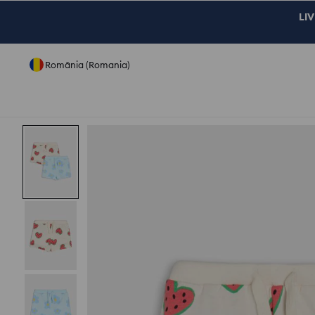
LIV
România (Romania)