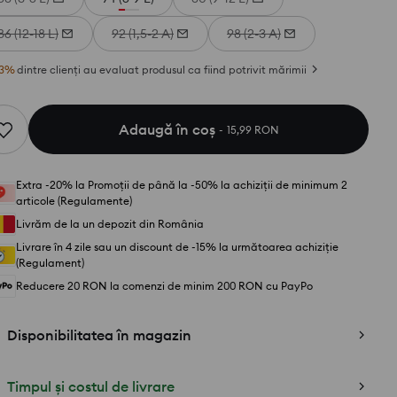
86 (12-18 L)
92 (1,5-2 A)
98 (2-3 A)
3
%
dintre clienți au evaluat produsul ca fiind potrivit mărimii
Adaugă în coş
15,99 RON
Extra -20% la Promoții de până la -50% la achiziții de minimum 2
articole (Regulamente)
Livrăm de la un depozit din România
Livrare în 4 zile sau un discount de -15% la următoarea achiziție
(Regulament)
Reducere 20 RON la comenzi de minim 200 RON cu PayPo
Disponibilitatea în magazin
Timpul și costul de livrare