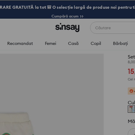
RARE GRATUITĂ la tot 🎒 O selecție largă de produse noi pentru t
Cumpără acum >>
Căutare
Recomandat
Femei
Casă
Copil
Bărbaţi
Set
8,0
15
Cel 
Cu
Mă