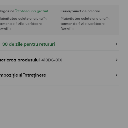
agazine
Întotdeauna gratuit
Curier/punct de ridicare
ajoritatea coletelor ajung în
Majoritatea coletelor ajung în
ermen de 4 zile lucrătoare
termen de 4 zile lucrătoare
etalii >
Detalii >
30 de zile pentru retururi
crierea produsului
410DG-01X
poziție și întreținere