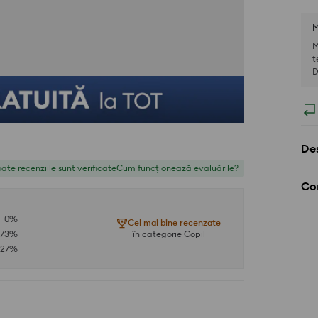
M
M
t
D
Des
ate recenziile sunt verificate
Cum funcționează evaluările?
Com
0
%
Cel mai bine recenzate
73
%
în categorie Copil
27
%