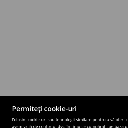
Permiteți cookie-uri
Folosim cookie-uri sau tehnologii similare pentru a vă oferi 
avem grijă de confortul dvs. în timp ce cumpărați, pe baza pro