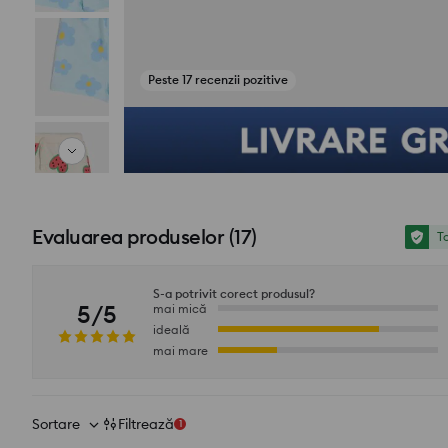
Peste 17 recenzii pozitive
Vezi fotografii din recenzii
Evaluarea produselor
(
17
)
To
S-a potrivit corect produsul?
5/5
mai mică
ideală
mai mare
Sortare
Filtrează
1