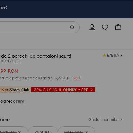
ine!
 de 2 perechi de pantaloni scurți
5/5
(
17
)
0 RON
/
1 buc
,
99
RON
-20%
mai mic preț din ultimele 30 de zile
19,99
RON
+16 pts
Sinsay Club
-20%
CU CODUL
OMNI20MORE
loare
:
crem
rime
Ghidul mărimilor
68 (3-6 L)
74 (6-9 L)
80 (9-12 L)