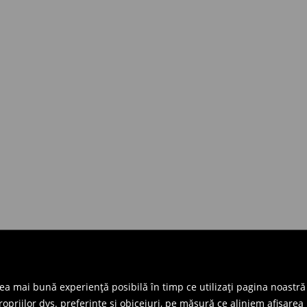
cea mai bună experiență posibilă în timp ce utilizați pagina noastră
priilor dvs. preferințe și obiceiuri, pe măsură ce aliniem afișarea 