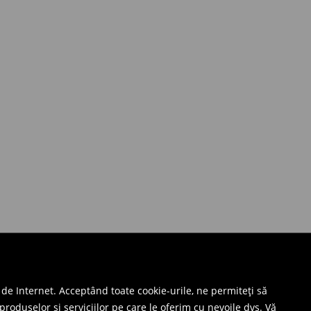
 de Internet. Acceptând toate cookie-urile, ne permiteți să
produselor și serviciilor pe care le oferim cu nevoile dvs. Vă