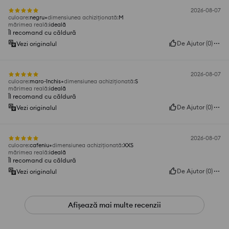
2026-08-07
culoare
:
negru
dimensiunea achiziționată
:
M
mărimea reală
:
ideală
Îl recomand cu căldură
De Ajutor
(
0
)
Vezi originalul
2026-08-07
culoare
:
maro-închis
dimensiunea achiziționată
:
S
mărimea reală
:
ideală
Îl recomand cu căldură
De Ajutor
(
0
)
Vezi originalul
2026-08-07
culoare
:
cafeniu
dimensiunea achiziționată
:
XXS
mărimea reală
:
ideală
Îl recomand cu căldură
De Ajutor
(
0
)
Vezi originalul
Afișează mai multe recenzii