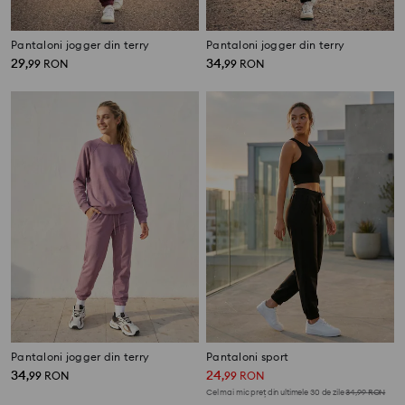
Pantaloni jogger din terry
Pantaloni jogger din terry
29
34
,
99
RON
,
99
RON
Pantaloni jogger din terry
Pantaloni sport
34
24
,
99
RON
,
99
RON
Cel mai mic preț din ultimele 30 de zile
34,99
RON