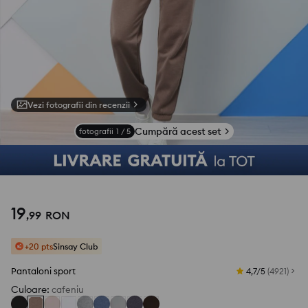
Vezi fotografii din recenzii
Cumpără acest set
fotografii
1
/
5
19
,
99
RON
+20 pts
Sinsay Club
Pantaloni sport
4,7/5
(
4921
)
Culoare
:
cafeniu