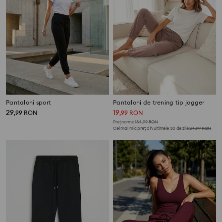
Pantaloni sport
Pantaloni de trening tip jogger
29
19
,
99
RON
,
99
RON
Preț normal
34,99
RON
Cel mai mic preț din ultimele 30 de zile
24,99
RON