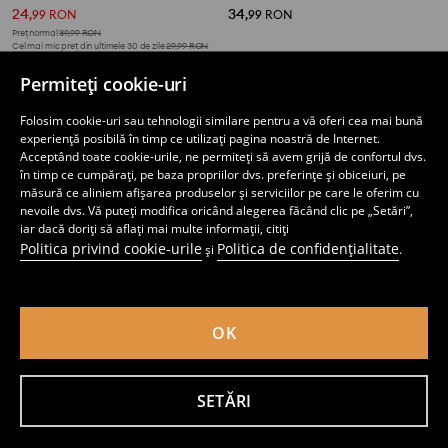
24
34
,
99
RON
,
99
RON
Preț normal
39,99
RON
Cel mai mic preț din ultimele 30 de zile
29,99
RON
Permiteți cookie-uri
Folosim cookie-uri sau tehnologii similare pentru a vă oferi cea mai bună
experiență posibilă în timp ce utilizați pagina noastră de Internet.
Acceptând toate cookie-urile, ne permiteți să avem grijă de confortul dvs.
în timp ce cumpărați, pe baza propriilor dvs. preferințe și obiceiuri, pe
măsură ce aliniem afișarea produselor și serviciilor pe care le oferim cu
nevoile dvs. Vă puteți modifica oricând alegerea făcând clic pe „Setări”,
iar dacă doriți să aflați mai multe informații, citiți
Politica privind cookie-urile
Politica de confidențialitate
și
.
OK
Pantaloni de trening tip jogger
Pantaloni de trening jogger cu inscripție
22
45
,
99
RON
,
99
RON
SETĂRI
Preț normal
45,99
RON
Cel mai mic preț din ultimele 30 de zile
29,99
RON