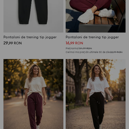
Pantaloni de trening tip jogger
Pantaloni de trening tip jogger
29
16
,
99
RON
,
99
RON
Preț normal
34,99
RON
Cel mai mic preț din ultimele 30 de zile
22,99
RON