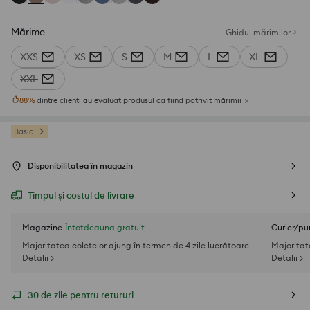
Mărime
Ghidul mărimilor
XXS
XS
S
M
L
XL
XXL
88
%
dintre clienți au evaluat produsul ca fiind potrivit mărimii
Basic
Disponibilitatea în magazin
Timpul și costul de livrare
Magazine
Întotdeauna gratuit
Curier/pu
Majoritatea coletelor ajung în termen de 4 zile lucrătoare
Majoritat
Detalii >
Detalii >
30 de zile pentru retururi