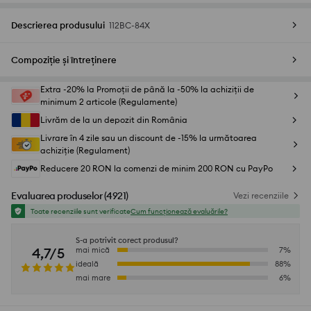
Descrierea produsului
112BC-84X
Compoziție și întreținere
Extra -20% la Promoții de până la -50% la achiziții de
minimum 2 articole (Regulamente)
Livrăm de la un depozit din România
Livrare în 4 zile sau un discount de -15% la următoarea
achiziție (Regulament)
Reducere 20 RON la comenzi de minim 200 RON cu PayPo
Evaluarea produselor
(
4921
)
Vezi recenziile
Toate recenziile sunt verificate
Cum funcționează evaluările?
S-a potrivit corect produsul?
4,7/5
mai mică
7
%
ideală
88
%
mai mare
6
%