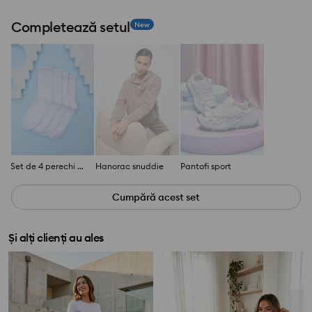
Completează setul
New
Set de 4 perechi de șosete
Hanorac snuddie
Pantofi sport
Cumpără acest set
Și alți clienți au ales