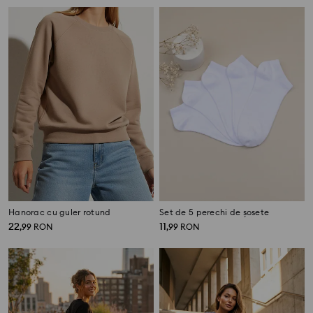
Hanorac cu guler rotund
Set de 5 perechi de șosete
22
11
,
99
RON
,
99
RON