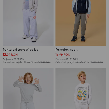
Pantaloni sport Wide leg
Pantaloni sport
12
16
,
99
RON
,
99
RON
Preț normal
19,99
RON
Preț normal
24,99
RON
Cel mai mic preț din ultimele 30 de zile
15,99
RON
Cel mai mic preț din ultimele 30 de zile
19,99
RON