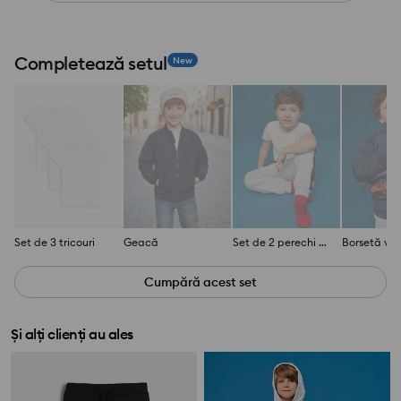
Completează setul
New
Set de 3 tricouri
Geacă
Set de 2 perechi de șosete Spider-Man
Cumpără acest set
Și alți clienți au ales