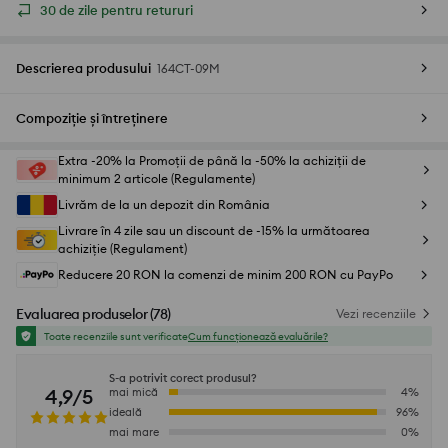
30 de zile pentru retururi
Descrierea produsului
164CT-09M
Compoziție și întreținere
Extra -20% la Promoții de până la -50% la achiziții de
minimum 2 articole (Regulamente)
Livrăm de la un depozit din România
Livrare în 4 zile sau un discount de -15% la următoarea
achiziție (Regulament)
Reducere 20 RON la comenzi de minim 200 RON cu PayPo
Evaluarea produselor
(
78
)
Vezi recenziile
Toate recenziile sunt verificate
Cum funcționează evaluările?
S-a potrivit corect produsul?
4,9/5
mai mică
4
%
ideală
96
%
mai mare
0
%