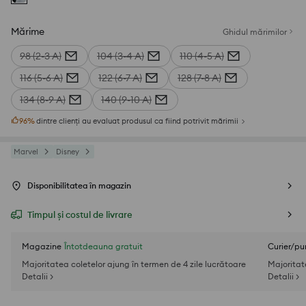
Mărime
Ghidul mărimilor
98 (2-3 A)
104 (3-4 A)
110 (4-5 A)
116 (5-6 A)
122 (6-7 A)
128 (7-8 A)
134 (8-9 A)
140 (9-10 A)
96
%
dintre clienți au evaluat produsul ca fiind potrivit mărimii
Marvel
Disney
Disponibilitatea în magazin
Timpul și costul de livrare
Magazine
Întotdeauna gratuit
Curier/pu
Majoritatea coletelor ajung în termen de 4 zile lucrătoare
Majoritat
Detalii >
Detalii >