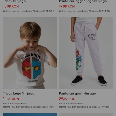
Tricou Ninjago
Pantaloni jogger Lego Ninjago
13
19
,
99
RON
,
99
RON
Cel mai mic preț din ultimele 30 de zile
16,99
RON
Cel mai mic preț din ultimele 30 de zile
22,99
RON
Tricou Lego Ninjago
Pantaloni sport Ninjago
14
29
,
99
RON
,
99
RON
Preț normal
19,99
RON
Preț normal
42,99
RON
Cel mai mic preț din ultimele 30 de zile
16,99
RON
Cel mai mic preț din ultimele 30 de zile
34,99
RON