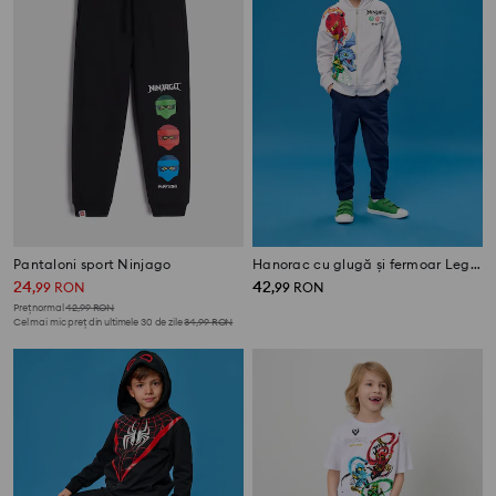
Pantaloni sport Ninjago
Hanorac cu glugă și fermoar Lego Ninjago
24
42
,
99
RON
,
99
RON
Preț normal
42,99
RON
Cel mai mic preț din ultimele 30 de zile
34,99
RON