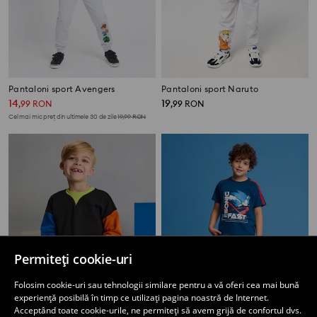
Pantaloni sport Avengers
Pantaloni sport Naruto
14
19
,
99
RON
,
99
RON
Cel mai mic preț din ultimele 30 de zile
19,99
RON
Permiteți cookie-uri
Folosim cookie-uri sau tehnologii similare pentru a vă oferi cea mai bună
experiență posibilă în timp ce utilizați pagina noastră de Internet.
Acceptând toate cookie-urile, ne permiteți să avem grijă de confortul dvs.