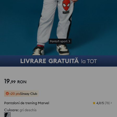
Pantofi sport
19
,
99
RON
+20 pts
Sinsay Club
Pantaloni de trening Marvel
4,9/5
(
78
)
Culoare
:
gri deschis