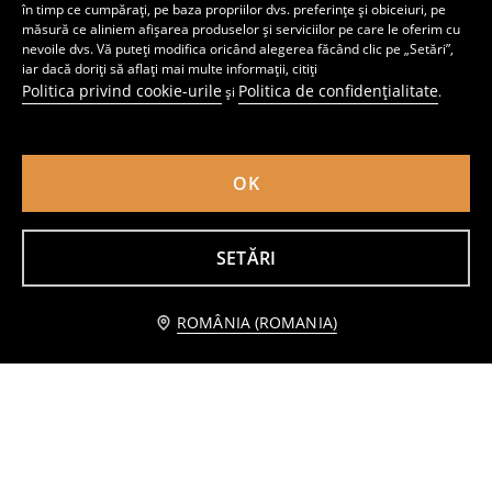
în timp ce cumpărați, pe baza propriilor dvs. preferințe și obiceiuri, pe
măsură ce aliniem afișarea produselor și serviciilor pe care le oferim cu
Pantaloni de trening tip jogger
Pantaloni de trening Sonic the Hedgehog
nevoile dvs. Vă puteți modifica oricând alegerea făcând clic pe „Setări”,
12
22
,
99
RON
,
99
RON
iar dacă doriți să aflați mai multe informații, citiți
Preț normal
17,99
RON
Politica privind cookie-urile
Politica de confidențialitate
și
.
Cel mai mic preț din ultimele 30 de zile
15,99
RON
OK
SETĂRI
Anunță-mă
ROMÂNIA (ROMANIA)
Hanorac snuddie
Pantaloni lejeri, set de 3 bucăți
24
34
,
99
RON
,
99
RON
Cel mai mic preț din ultimele 30 de zile
49,99
RON