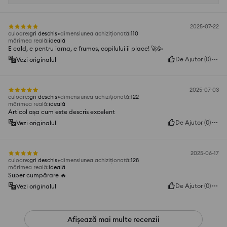
2025-07-22
culoare
:
gri deschis
dimensiunea achiziționată
:
110
mărimea reală
:
ideală
E cald, e pentru iarna, e frumos, copilului îi place! 🚀🥳
De Ajutor
(
0
)
Vezi originalul
2025-07-03
culoare
:
gri deschis
dimensiunea achiziționată
:
122
mărimea reală
:
ideală
Articol așa cum este descris excelent
De Ajutor
(
0
)
Vezi originalul
2025-06-17
culoare
:
gri deschis
dimensiunea achiziționată
:
128
mărimea reală
:
ideală
Super cumpărare 🔥
De Ajutor
(
0
)
Vezi originalul
Afișează mai multe recenzii