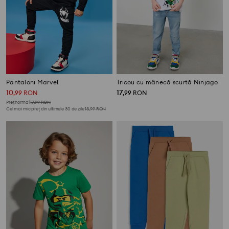
Pantaloni Marvel
Tricou cu mânecă scurtă Ninjago
10
17
,
99
RON
,
99
RON
Preț normal
17,99
RON
Cel mai mic preț din ultimele 30 de zile
13,99
RON