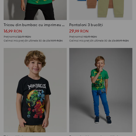
Tricou din bumbac cu imprimeu Lego Ninjago
Pantaloni 3 bucăți
16
29
,
99
RON
,
99
RON
Preț normal
22,99
RON
Preț normal
45,99
RON
Cel mai mic preț din ultimele 30 de zile
19,99
RON
Cel mai mic preț din ultimele 30 de zile
39,99
RON