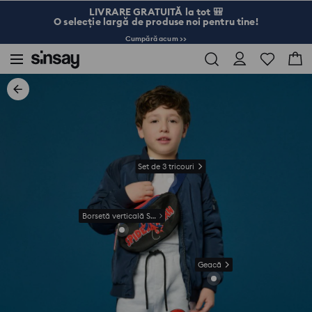
LIVRARE GRATUITĂ la tot 🎒
O selecție largă de produse noi pentru tine!
Cumpără acum >>
Set de 3 tricouri
Borsetă verticală Spiderman
Geacă