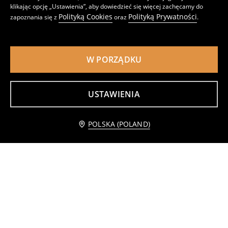
klikając opcję „Ustawienia”, aby dowiedzieć się więcej zachęcamy do
Polityką Cookies
Polityką Prywatności
zapoznania się z
oraz
.
W PORZĄDKU
Miękki biustonosz z fiszbinami
Bawełniany biustonosz miękki z fiszbinami w panterkę
9
14
,
99
PLN
,
99
PLN
Najniższa cena z 30 dni przed obniżką
19,99
PLN
Najniższa cena z 30 dni przed obniżką
19,99
PLN
USTAWIENIA
Dodaj do koszyka
POLSKA (POLAND)
9,99 PLN