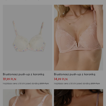
Biustonosz push-up z koronką
Biustonosz push-up z koronką
19
14
,
99
PLN
,
99
PLN
Najniższa cena z 30 dni przed obniżką
29,99
PLN
Najniższa cena z 30 dni przed obniżką
29,99
PLN