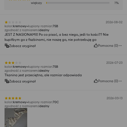
większy
1
%
2026-08-02
kolor
:
kremowy
kupiony rozmiar
:
75B
zgodność z rozmiarem
:
idealny
JEST Z NASIONAMI!! Po co pisać, a bez niego, jeśli to kości?? Nie
kupiłbym go z fiszbinami, nie noszę go, nie potrzebuję go
Pomocna
(
0
)
Zobacz oryginał
2026-07-23
kolor
:
kremowy
kupiony rozmiar
:
75B
zgodność z rozmiarem
:
idealny
Tkanina jest przeciętna, ale rozmiar odpowiada
Pomocna
(
0
)
Zobacz oryginał
2026-03-13
kolor
:
kremowy
kupiony rozmiar
:
70C
zgodność z rozmiarem
:
idealny