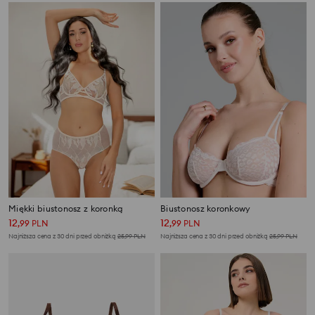
Miękki biustonosz z koronką
Biustonosz koronkowy
12
12
,
99
PLN
,
99
PLN
Najniższa cena z 30 dni przed obniżką
25,99
PLN
Najniższa cena z 30 dni przed obniżką
25,99
PLN