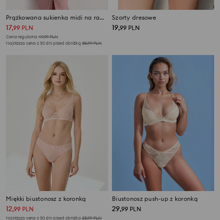
Prążkowana sukienka midi na ramiączkach z domieszką lyocellu
Szorty dresowe
17
19
,
99
PLN
,
99
PLN
Cena regularna
49,99
PLN
Najniższa cena z 30 dni przed obniżką
35,99
PLN
Miękki biustonosz z koronką
Biustonosz push-up z koronką
12
29
,
99
PLN
,
99
PLN
Najniższa cena z 30 dni przed obniżką
25,99
PLN