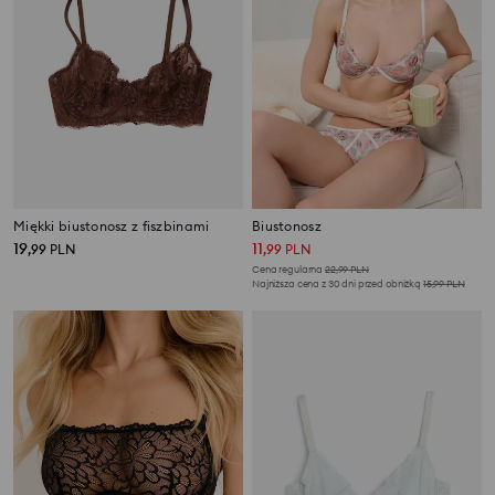
Miękki biustonosz z fiszbinami
Biustonosz
19
11
,
99
PLN
,
99
PLN
Cena regularna
22,99
PLN
Najniższa cena z 30 dni przed obniżką
15,99
PLN