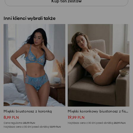
Kup ten zestaw
Inni klienci wybrali także
Miękki biustonosz z koronką
Miękki koronkowy biustonosz z fiszbinami
8
19
,
99
PLN
,
99
PLN
Cena regularna
25,99
PLN
Najniższa cena z 30 dni przed obniżką
25,99
PLN
Najniższa cena z 30 dni przed obniżką
12,99
PLN