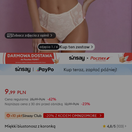
Zobacz zdjęcia z opinii
Kup ten zestaw
zdjęcia
1
/
6
9
,
99
PLN
-62%
Cena regularna
25,99
PLN
-23%
Najniższa cena z 30 dni przed obniżką
12,99
PLN
+10 pkt
Sinsay Club
-20%
Z KODEM
OMNI20MORE
Miękki biustonosz z koronką
4,8/5
(
103
)