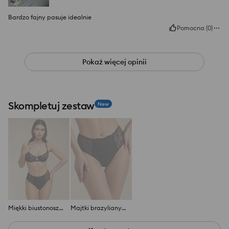
Bardzo fajny pasuje idealnie
Pomocna
(
0
)
Pokaż więcej opinii
Skompletuj zestaw
New
Miękki biustonosz z koronką
Majtki brazyliany z wysokim stanem