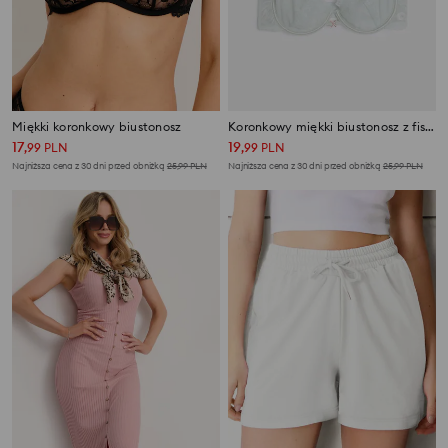
Miękki koronkowy biustonosz
Koronkowy miękki biustonosz z fiszbiną
17
19
,
99
PLN
,
99
PLN
Najniższa cena z 30 dni przed obniżką
25,99
PLN
Najniższa cena z 30 dni przed obniżką
25,99
PLN