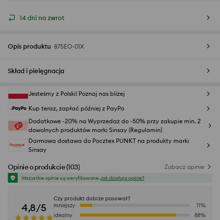
14 dni na zwrot
Opis produktu
875EO-01X
Skład i pielęgnacja
Jesteśmy z Polski! Poznaj nas bliżej
Kup teraz, zapłać później z PayPo
Dodatkowe -20% na Wyprzedaż do -50% przy zakupie min. 2
dowolnych produktów marki Sinsay (Regulamin)
Darmowa dostawa do Pocztex PUNKT na produkty marki
Sinsay
Opinie o produkcie
(
103
)
Zobacz opinie
Wszystkie opinie są weryfikowane.
Jak działają opinie?
Czy produkt dobrze pasował?
4,8/5
mniejszy
11
%
idealny
88
%