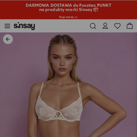
DARMOWA DOSTAWA do Pocztex PUNKT
na produkty marki Sinsay 📦
Kup teraz >>