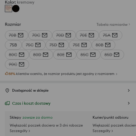
Kolor
:
kremowy
Rozmiar
Tabela rozmiarów
70B
70C
70D
70E
75A
75B
75C
75D
75E
80B
80C
80D
80E
85C
85D
90C
88
%
klientów oceniło, że rozmiar produktu jest zgodny z rozmiarem
Dostępność w sklepie
Czas i koszt dostawy
Sklepy
zawsze za darmo
Kurier/punkt odbioru
Większość paczek dociera w 3 dni robocze
Większość paczek docier
Szczegóły >
Szczegóły >