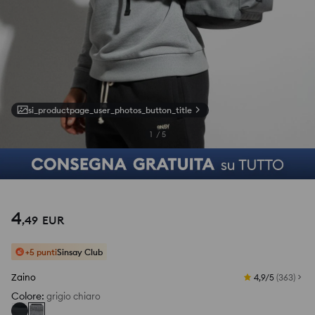
si_productpage_user_photos_button_title
1
/
5
4
,
49
EUR
+5 punti
Sinsay Club
Zaino
4,9/5
(
363
)
Colore
:
grigio chiaro