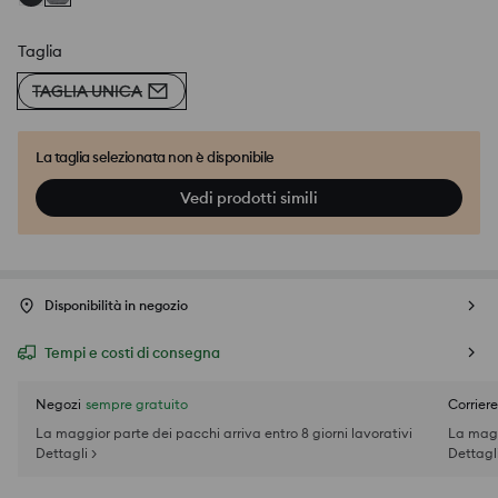
Taglia
TAGLIA UNICA
La taglia selezionata non è disponibile
Vedi prodotti simili
Disponibilità in negozio
Tempi e costi di consegna
Negozi
sempre gratuito
Corriere
La maggior parte dei pacchi arriva entro 8 giorni lavorativi
La magg
Dettagli >
Dettagli