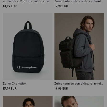
Zaino borsa 2 in 1 con più tasche
Zaino tinta unita con tasca frontale e tasche laterali
14
12
,
99
EUR
,
99
EUR
Zaino Champion
Zaino tecnico con chiusure in velcro
19
19
,
99
EUR
,
99
EUR