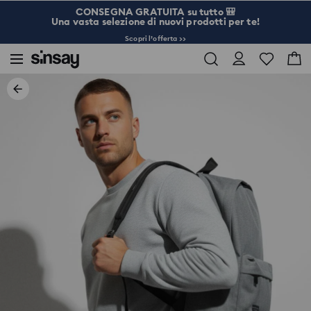
CONSEGNA GRATUITA su tutto 🎒
Una vasta selezione di nuovi prodotti per te!
Scopri l’offerta >>