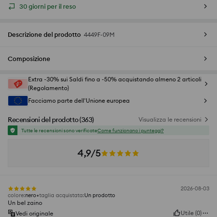
30 giorni per il reso
Descrizione del prodotto
4449F-09M
Composizione
Extra -30% sui Saldi fino a -50% acquistando almeno 2 articoli
(Regolamento)
Facciamo parte dell'Unione europea
Recensioni del prodotto
(
363
)
Visualizza le recensioni
Tutte le recensioni sono verificate
Come funzionano i punteggi?
4,9/5
2026-08-03
colore
:
nero
taglia acquistata
:
Un prodotto
Un bel zaino
Utile
(
0
)
Vedi originale