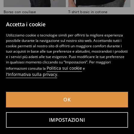
Borsa con coulisse
T-shirt basic in cotone
3
2
,
49
EUR
,
49
EUR
Accetta i cookie
Utilizziamo cookie o tecnologie simili per offrirti la migliore esperienza
possibile durante la navigazione sul nostro sito web. Accettando tutti i
cookie permetti al nostro sito di offrirti un maggiore comfort durante i
tuoi acquisti in base alle tue preferenze e abitudini, mostrandoti i prodotti
e i servizi più adatti alle tue esigenze. Puoi modificare le tue preferenze
in qualsiasi momento cliccando su “Impostazioni”. Per maggiori
Politica sui cookie
informazioni consulta la
e
l’Informativa sulla privacy
.
OK
T-shirt basic in cotone
Polo
IMPOSTAZIONI
2
4
,
49
EUR
,
99
EUR