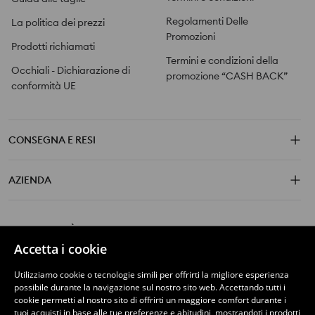
Regolamenti Delle
La politica dei prezzi
Promozioni
Prodotti richiamati
Termini e condizioni della
Occhiali - Dichiarazione di
promozione “CASH BACK”
conformità UE
CONSEGNA E RESI
AZIENDA
SCOPRI DI PIÙ SU SINSAY
Accetta i cookie
Utilizziamo cookie o tecnologie simili per offrirti la migliore esperienza
possibile durante la navigazione sul nostro sito web. Accettando tutti i
cookie permetti al nostro sito di offrirti un maggiore comfort durante i
SCARICA L\'APP
tuoi acquisti in base alle tue preferenze e abitudini, mostrandoti i prodotti