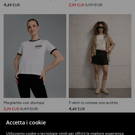
4
2
5,99
EUR
,
49
EUR
,
99
EUR
Maglietta con stampa
T-shirt in cotone con scritta
2
4,49
EUR
4
,
99
EUR
,
49
EUR
Accetta i cookie
Utilizziamo cookie o tecnologie simili per offrirti la migliore esperienza