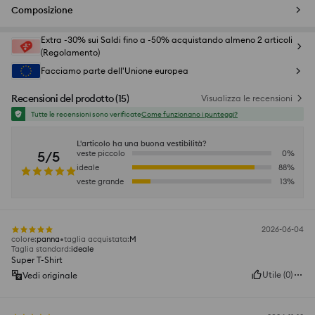
Composizione
Extra -30% sui Saldi fino a -50% acquistando almeno 2 articoli
(Regolamento)
Facciamo parte dell'Unione europea
Recensioni del prodotto
(
15
)
Visualizza le recensioni
Tutte le recensioni sono verificate
Come funzionano i punteggi?
L'articolo ha una buona vestibilità?
5/5
veste piccolo
0
%
ideale
88
%
veste grande
13
%
2026-06-04
colore
:
panna
taglia acquistata
:
M
Taglia standard
:
ideale
Super T-Shirt
Utile
(
0
)
Vedi originale