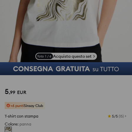
Acquista questo set
foto
1
/
6
5
,
99
EUR
+6 punti
Sinsay Club
T-shirt con stampa
5/5
(
15
)
Colore
:
panna