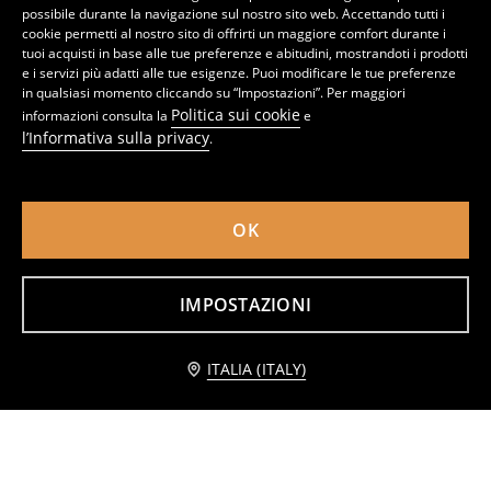
possibile durante la navigazione sul nostro sito web. Accettando tutti i
cookie permetti al nostro sito di offrirti un maggiore comfort durante i
tuoi acquisti in base alle tue preferenze e abitudini, mostrandoti i prodotti
e i servizi più adatti alle tue esigenze. Puoi modificare le tue preferenze
in qualsiasi momento cliccando su “Impostazioni”. Per maggiori
Politica sui cookie
informazioni consulta la
e
l’Informativa sulla privacy
.
OK
T-shirt in cotone con stampa
Maglietta con stampa
1
2,49
EUR
2
5,99
EUR
,
99
EUR
,
99
EUR
IMPOSTAZIONI
Avvisami
ITALIA (ITALY)