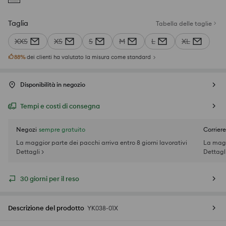
Taglia
Tabella delle taglie
XXS
XS
S
M
L
XL
88
%
dei clienti ha valutato la misura come standard
Disponibilità in negozio
Tempi e costi di consegna
Negozi
sempre gratuito
Corriere
La maggior parte dei pacchi arriva entro 8 giorni lavorativi
La magg
Dettagli >
Dettagli
30 giorni per il reso
Descrizione del prodotto
YK038-01X