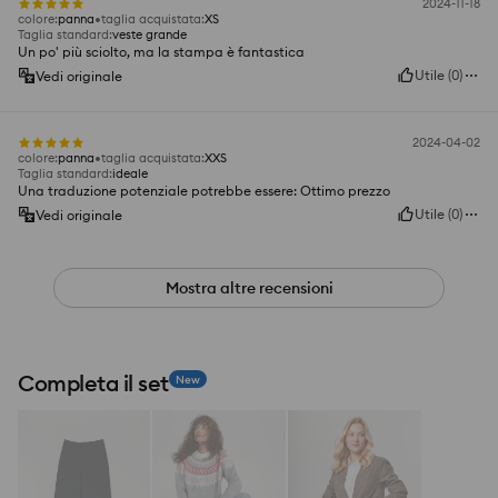
2024-11-18
colore
:
panna
taglia acquistata
:
XS
Taglia standard
:
veste grande
Un po' più sciolto, ma la stampa è fantastica
Utile
(
0
)
Vedi originale
2024-04-02
colore
:
panna
taglia acquistata
:
XXS
Taglia standard
:
ideale
Una traduzione potenziale potrebbe essere: Ottimo prezzo
Utile
(
0
)
Vedi originale
Mostra altre recensioni
Completa il set
New