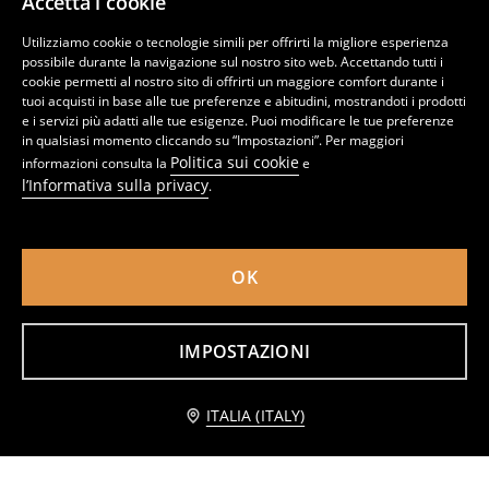
Accetta i cookie
Utilizziamo cookie o tecnologie simili per offrirti la migliore esperienza
possibile durante la navigazione sul nostro sito web. Accettando tutti i
cookie permetti al nostro sito di offrirti un maggiore comfort durante i
tuoi acquisti in base alle tue preferenze e abitudini, mostrandoti i prodotti
e i servizi più adatti alle tue esigenze. Puoi modificare le tue preferenze
in qualsiasi momento cliccando su “Impostazioni”. Per maggiori
Politica sui cookie
informazioni consulta la
e
l’Informativa sulla privacy
.
OK
Slip bikini
Slip bikini
IMPOSTAZIONI
2
4,49
EUR
1
2,99
EUR
,
19
EUR
,
79
EUR
Avvisami
ITALIA (ITALY)