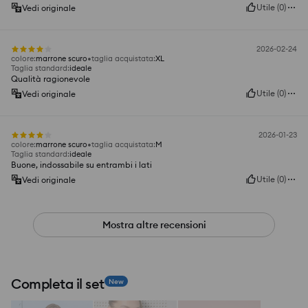
Utile
(
0
)
Vedi originale
2026-02-24
colore
:
marrone scuro
taglia acquistata
:
XL
Taglia standard
:
ideale
Qualità ragionevole
Utile
(
0
)
Vedi originale
2026-01-23
colore
:
marrone scuro
taglia acquistata
:
M
Taglia standard
:
ideale
Buone, indossabile su entrambi i lati
Utile
(
0
)
Vedi originale
Mostra altre recensioni
Completa il set
New