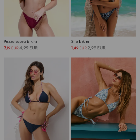
Pezzo sopra bikini
Slip bikini
3
4,99
EUR
1
2,99
EUR
,
19
EUR
,
49
EUR