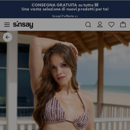
CONSEGNA GRATUITA su tutto 🎒
Una vasta selezione di nuovi prodotti per te!
Scopri l’offerta >>