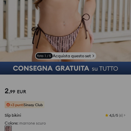
Acquista questo set
foto
1
/
5
2
,
99
EUR
+3 punti
Sinsay Club
Slip bikini
4,5/5
(
6
)
Colore
:
marrone scuro