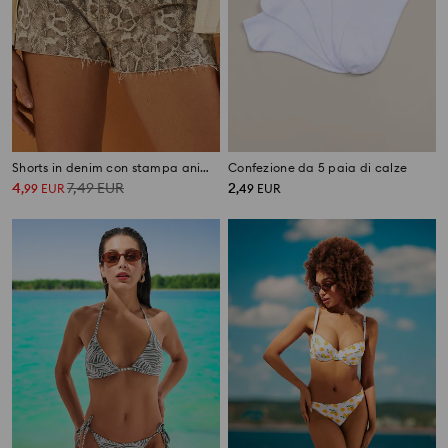
Shorts in denim con stampa animalier
Confezione da 5 paia di calze
4
7,49
EUR
2
,
99
EUR
,
49
EUR