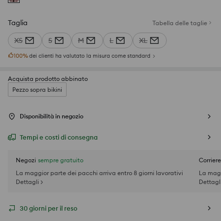
Taglia
Tabella delle taglie
XS
S
M
L
XL
100
%
dei clienti ha valutato la misura come standard
Acquista prodotto abbinato
Pezzo sopra bikini
Disponibilità in negozio
Tempi e costi di consegna
Negozi
sempre gratuito
Corriere
La maggior parte dei pacchi arriva entro 8 giorni lavorativi
La magg
Dettagli >
Dettagli
30 giorni per il reso