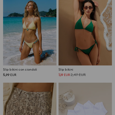
Slip bikini con ciondoli
Slip bikini
5
1
2,49
EUR
,
99
EUR
,
19
EUR