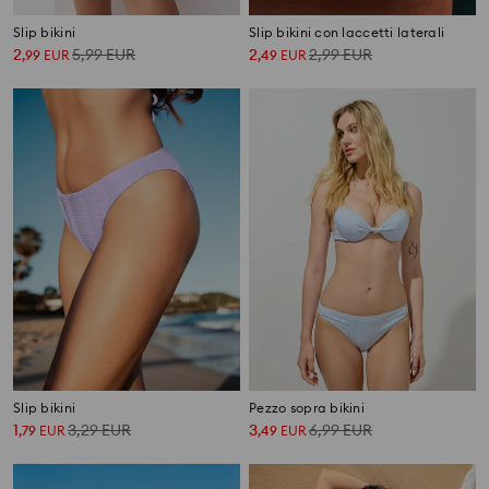
Slip bikini
Slip bikini con laccetti laterali
2
5,99
EUR
2
2,99
EUR
,
99
EUR
,
49
EUR
Slip bikini
Pezzo sopra bikini
1
3,29
EUR
3
6,99
EUR
,
79
EUR
,
49
EUR