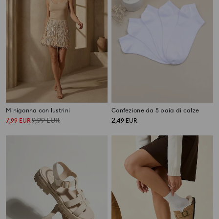
Minigonna con lustrini
Confezione da 5 paia di calze
7
9,99
EUR
2
,
99
EUR
,
49
EUR