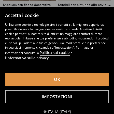
Sneakers con fiocco decorativo
Sandali con cinturino alla caviglia e fiocco
22
12
,
99
EUR
,
99
EUR
Accetta i cookie
Utilizziamo cookie o tecnologie simili per offrirti la migliore esperienza
possibile durante la navigazione sul nostro sito web. Accettando tutti i
cookie permetti al nostro sito di offrirti un maggiore comfort durante i
tuoi acquisti in base alle tue preferenze e abitudini, mostrandoti i prodotti
e i servizi più adatti alle tue esigenze. Puoi modificare le tue preferenze
in qualsiasi momento cliccando su “Impostazioni”. Per maggiori
Politica sui cookie
informazioni consulta la
e
l’Informativa sulla privacy
.
OK
Ciabatte slides con fiocco
Ciabatte in gommapiuma PomPomPurin
IMPOSTAZIONI
7
9,99
EUR
5
,
99
EUR
,
99
EUR
Avvisami
ITALIA (ITALY)