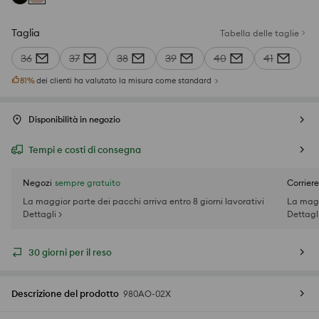
Taglia
Tabella delle taglie
36
37
38
39
40
41
81
%
dei clienti ha valutato la misura come standard
Disponibilità in negozio
Tempi e costi di consegna
Negozi
sempre gratuito
Corriere
La maggior parte dei pacchi arriva entro 8 giorni lavorativi
La magg
Dettagli >
Dettagli
30 giorni per il reso
Descrizione del prodotto
980AO-02X