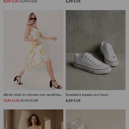
8
12,99
EUR
5
,
99
EUR
,
99
EUR
Abito midi in cotone con spalline e arricciature
Sneakers basse con lacci
11
14,99
EUR
6
,
99
EUR
,
99
EUR