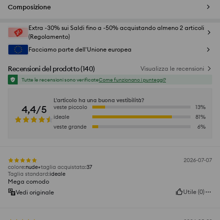
Composizione
Extra -30% sui Saldi fino a -50% acquistando almeno 2 articoli
(Regolamento)
Facciamo parte dell'Unione europea
Recensioni del prodotto
(
140
)
Visualizza le recensioni
Tutte le recensioni sono verificate
Come funzionano i punteggi?
L'articolo ha una buona vestibilità?
4,4/5
veste piccolo
13
%
ideale
81
%
veste grande
6
%
2026-07-07
colore
:
nude
taglia acquistata
:
37
Taglia standard
:
ideale
Mega comodo
Utile
(
0
)
Vedi originale