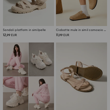
Sandali platform in similpelle
Ciabatte mule in simil camoscio con pelliccia
12
11
,
99
EUR
,
99
EUR