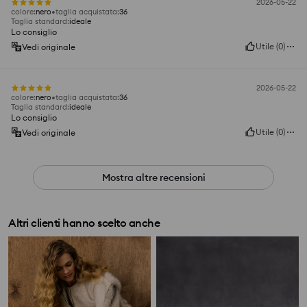
2026-05-22
colore
:
nero
taglia acquistata
:
36
Taglia standard
:
ideale
Lo consiglio
Utile
(
0
)
Vedi originale
2026-05-22
colore
:
nero
taglia acquistata
:
36
Taglia standard
:
ideale
Lo consiglio
Utile
(
0
)
Vedi originale
Mostra altre recensioni
Altri clienti hanno scelto anche