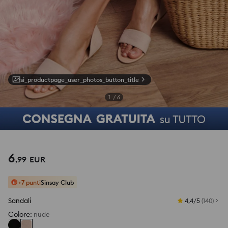
si_productpage_user_photos_button_title
1
/
6
6
,
99
EUR
+7 punti
Sinsay Club
Sandali
4,4/5
(
140
)
Colore
:
nude