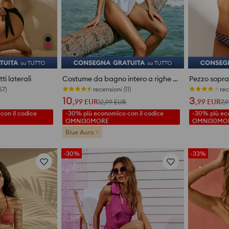
ti laterali
Costume da bagno intero a righe con spalline da annodare
Pezzo sopra 
57)
Ultimi pezzi
rec
10
3
,99
EUR
,99
EUR
12,99
EUR
7,
on il codice
-30% più economico con il codice
-30% più eco
OMNI30MORE
OMNI30MO
Blue Aura
-30%
-33%