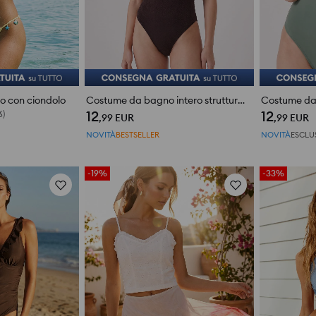
lo con ciondolo
Costume da bagno intero strutturato
12
12
,99
EUR
,99
EUR
NOVITÀ
BESTSELLER
NOVITÀ
ESCLU
-19%
-33%