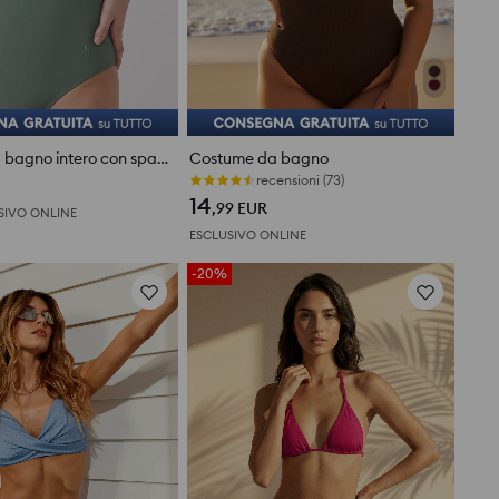
Costume da bagno intero con spalline decorative
Costume da bagno
Ultimi pezzi
14
,99
EUR
SIVO ONLINE
ESCLUSIVO ONLINE
-20%