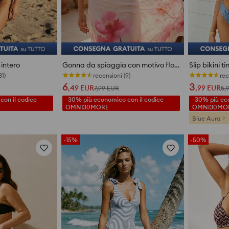
intero
Gonna da spiaggia con motivo floreale
Slip bikini t
31)
recensioni (9)
rec
6
3
,49
EUR
,99
EUR
7,99
EUR
5,
on il codice
-30% più economico con il codice
-30% più eco
OMNI30MORE
OMNI30MO
Blue Aura
-15%
-50%