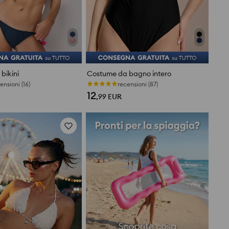
bikini
Costume da bagno intero
Ultimi pezzi
12
,99
EUR