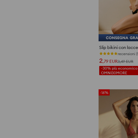
Slip bikini con laccet
recensioni (
2
,79
EUR
3,49
EUR
-30% più economico c
OMNI30MORE
-16%