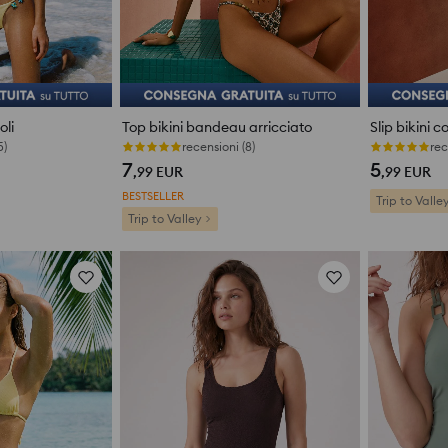
oli
Top bikini bandeau arricciato
Slip bikini 
5)
Ultimi pezzi
rec
7
5
,99
EUR
,99
EUR
BESTSELLER
Trip to Valle
Trip to Valley