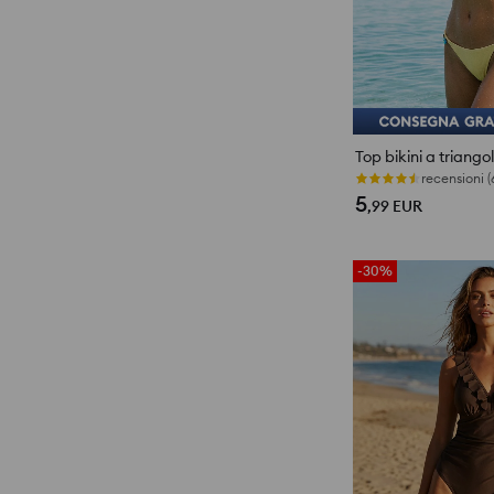
Top bikini a triango
Ultimi pezzi
5
,99
EUR
-30%