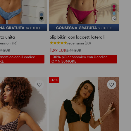
+
2
inta unita
Slip bikini con laccetti laterali
ensioni (16)
recensioni (83)
1
,99
EUR
99
EUR
2,49
EUR
nomico con il codice
-30% più economico con il codice
RE
OMNI30MORE
-17%