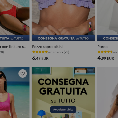
Top bikini tinta unita con finitura stile conchiglia
Pezzo sopra bikini
Pareo
28)
Ultimi pezzi
rec
6
4
,49
EUR
,99
EUR