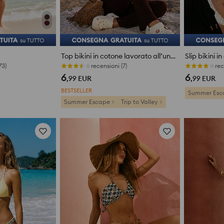
Top bikini in cotone lavorato all’uncinetto con pendenti decorativi
recensioni (7)
Ultimi pezzi
6
6
,99
EUR
,99
EUR
BESTSELLER
Summer Esc
Summer Escape
Trip to Valley