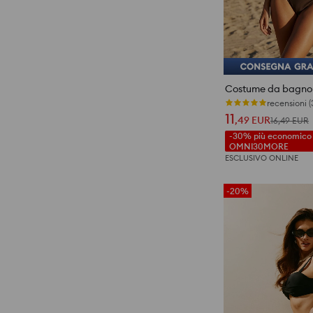
Costume da bagno 
recensioni (
11
,49
EUR
16,49
EUR
-30% più economico c
OMNI30MORE
ESCLUSIVO ONLINE
-20%