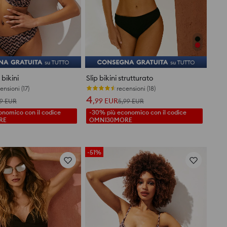
bikini
Slip bikini strutturato
ensioni (17)
recensioni (18)
4
,99
EUR
99
EUR
5,99
EUR
nomico con il codice
-30% più economico con il codice
RE
OMNI30MORE
-51%