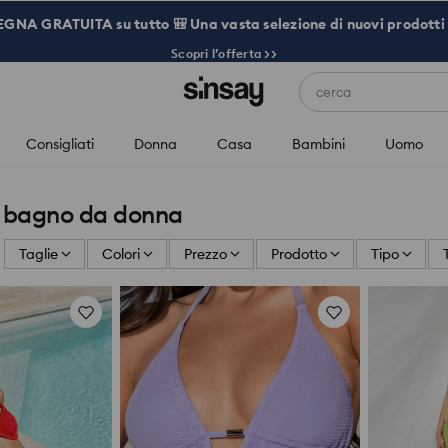
NA GRATUITA su tutto 🎒 Una vasta selezione di nuovi prodotti 
Scopri l’offerta >>
cerca
Consigliati
Donna
Casa
Bambini
Uomo
 bagno da donna
Taglie
Colori
Prezzo
Prodotto
Tipo