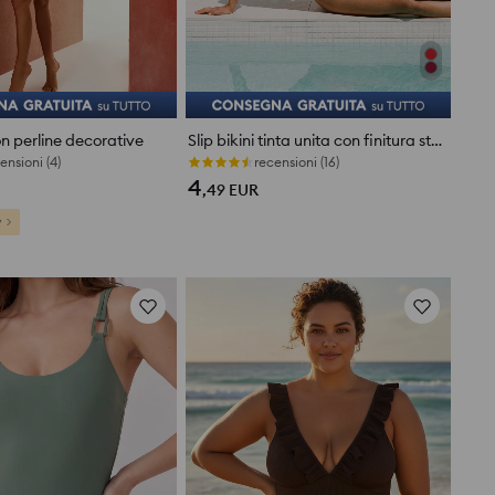
con perline decorative
Slip bikini tinta unita con finitura stile conchiglia
ensioni (4)
Ultimi pezzi
4
,49
EUR
y