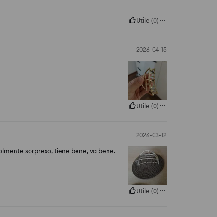
Utile
(
0
)
2026-04-15
Utile
(
0
)
2026-03-12
olmente sorpreso, tiene bene, va bene.
Utile
(
0
)