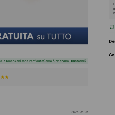
L
a
D
Des
Co
te le recensioni sono verificate
Come funzionano i punteggi?
2026-06-05