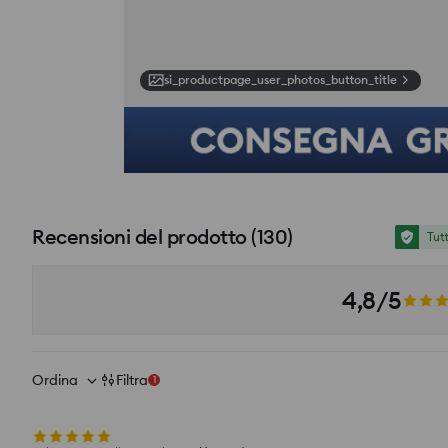
si_productpage_user_photos_button_title
Recensioni del prodotto
(
130
)
Tut
4,8/5
Ordina
Filtra
1