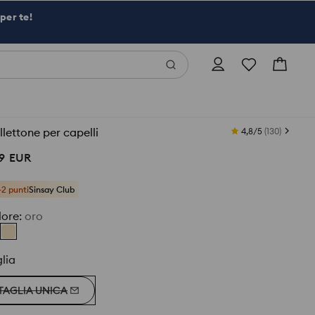
per te!
lettone per capelli
4,8/5
(
130
)
9
EUR
+2 punti
Sinsay Club
lore
:
oro
lia
TAGLIA UNICA