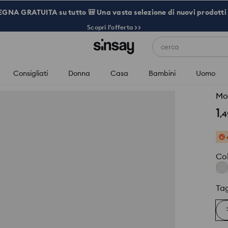
NA GRATUITA su tutto 🎒 Una vasta selezione di nuovi prodotti 
Scopri l’offerta >>
cerca
Consigliati
Donna
Casa
Bambini
Uomo
Mol
1
,
4
Co
Tag