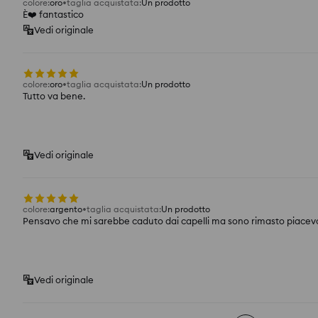
colore
:
oro
taglia acquistata
:
Un prodotto
È❤️ fantastico
Vedi originale
colore
:
oro
taglia acquistata
:
Un prodotto
Tutto va bene.
Vedi originale
colore
:
argento
taglia acquistata
:
Un prodotto
Pensavo che mi sarebbe caduto dai capelli ma sono rimasto piacev
Vedi originale