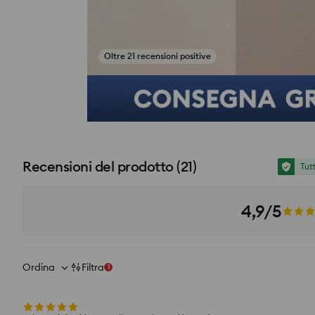
Oltre 21 recensioni positive
si_productpage_user_photos_button_title
Recensioni del prodotto
(
21
)
Tut
4,9/5
Ordina
Filtra
1