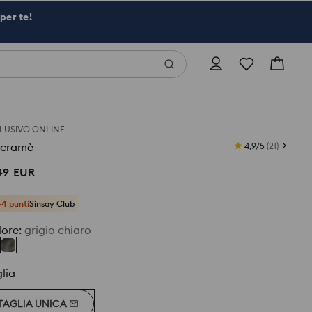
per te!
LUSIVO ONLINE
cramè
4,9/5
(
21
)
49
EUR
+4 punti
Sinsay Club
lore
:
grigio chiaro
lia
TAGLIA UNICA