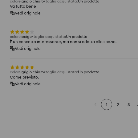
colore
:
grigio chiaro
taglia acquistata
:
Un prodotto
Va tutto bene
Vedi originale
colore
:
beige
taglia acquistata
:
Un prodotto
È un concetto interessante, ma non si adatta allo spazio.
Vedi originale
colore
:
grigio chiaro
taglia acquistata
:
Un prodotto
Come previsto.
Vedi originale
1
2
3
.