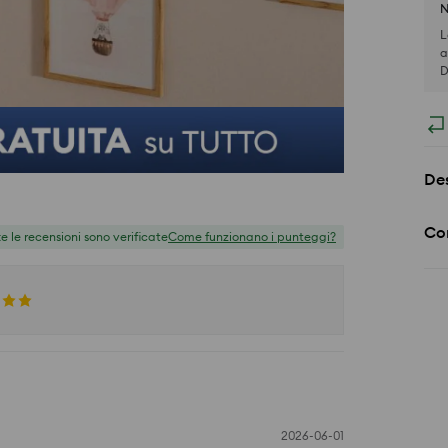
N
L
a
D
Des
Co
te le recensioni sono verificate
Come funzionano i punteggi?
2026-06-01