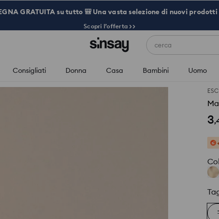
NA GRATUITA su tutto 🎒 Una vasta selezione di nuovi prodotti 
Scopri l’offerta >>
cerca
Consigliati
Donna
Casa
Bambini
Uomo
ESC
Ma
3
,
Co
Tag