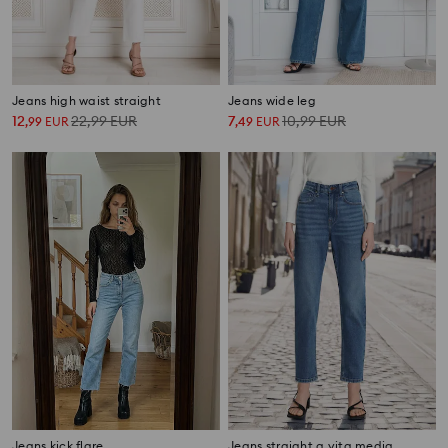
Jeans high waist straight
Jeans wide leg
12
22,99
EUR
7
10,99
EUR
,
99
EUR
,
49
EUR
Jeans kick flare
Jeans straight a vita media