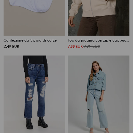
Confezione da 5 paia di calze
Top da jogging con zip e cappuccio
2
7
9,99
EUR
,
49
EUR
,
99
EUR