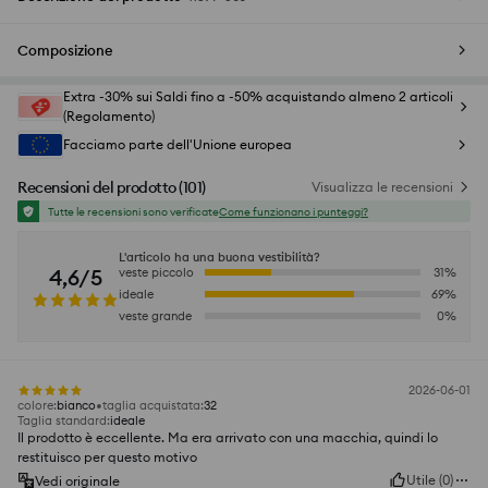
Composizione
Extra -30% sui Saldi fino a -50% acquistando almeno 2 articoli
(Regolamento)
Facciamo parte dell'Unione europea
Recensioni del prodotto
(
101
)
Visualizza le recensioni
Tutte le recensioni sono verificate
Come funzionano i punteggi?
L'articolo ha una buona vestibilità?
4,6/5
veste piccolo
31
%
ideale
69
%
veste grande
0
%
2026-06-01
colore
:
bianco
taglia acquistata
:
32
Taglia standard
:
ideale
Il prodotto è eccellente. Ma era arrivato con una macchia, quindi lo
restituisco per questo motivo
Utile
(
0
)
Vedi originale