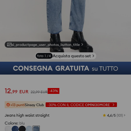
si_productpage_user_photos_button_title
Acquista questo set
foto
1
/
4
12
,
99
EUR
-43%
22
,
99
EUR
+13 punti
Sinsay Club
-30%
CON IL CODICE
OMNI30MORE
Jeans high waist straight
4,6/5
(
101
)
Colore
:
blu