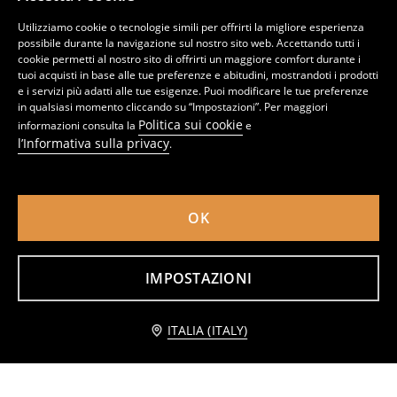
Utilizziamo cookie o tecnologie simili per offrirti la migliore esperienza
possibile durante la navigazione sul nostro sito web. Accettando tutti i
cookie permetti al nostro sito di offrirti un maggiore comfort durante i
tuoi acquisti in base alle tue preferenze e abitudini, mostrandoti i prodotti
e i servizi più adatti alle tue esigenze. Puoi modificare le tue preferenze
in qualsiasi momento cliccando su “Impostazioni”. Per maggiori
Politica sui cookie
informazioni consulta la
e
l’Informativa sulla privacy
.
OK
Jeans a gamba larga
Jeans
6
12
22,99
EUR
,
99
EUR
,
99
EUR
IMPOSTAZIONI
Aggiungi al carrello
ITALIA (ITALY)
12,99 EUR