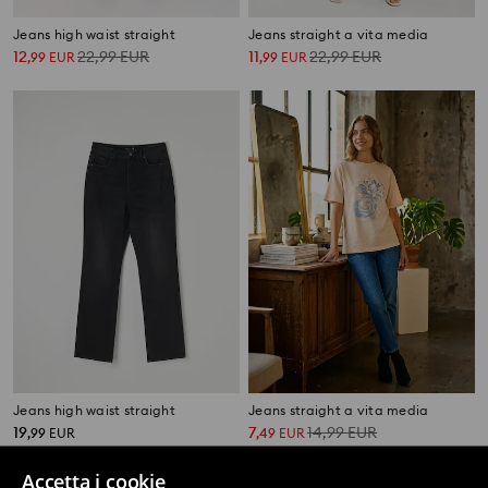
Jeans high waist straight
Jeans straight a vita media
12
22,99
EUR
11
22,99
EUR
,
99
EUR
,
99
EUR
Jeans high waist straight
Jeans straight a vita media
19
7
14,99
EUR
,
99
EUR
,
49
EUR
Accetta i cookie