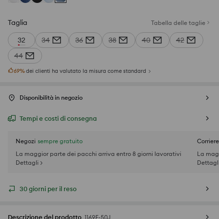
Taglia
Tabella delle taglie
32
34
36
38
40
42
44
69
%
dei clienti ha valutato la misura come standard
Disponibilità in negozio
Tempi e costi di consegna
Negozi
sempre gratuito
Corriere
La maggior parte dei pacchi arriva entro 8 giorni lavorativi
La magg
Dettagli >
Dettagli
30 giorni per il reso
Descrizione del prodotto
1169F-50J