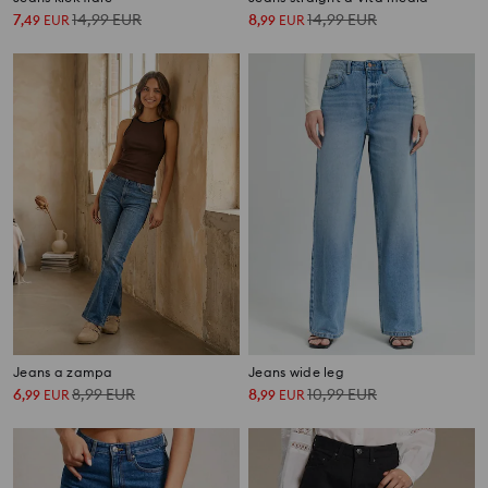
7
14,99
EUR
8
14,99
EUR
,
49
EUR
,
99
EUR
Jeans a zampa
Jeans wide leg
6
8,99
EUR
8
10,99
EUR
,
99
EUR
,
99
EUR