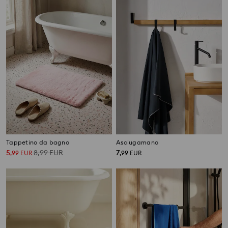
Tappetino da bagno
Asciugamano
5
8,99
EUR
7
,
99
EUR
,
99
EUR