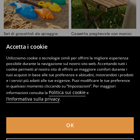
Set di giocattoli da spiaggia
Cassetta pieghevole con manici
4
7,49
EUR
6
,
99
EUR
,
49
EUR
Accetta i cookie
Utilizziamo cookie o tecnologie simili per offrirti la migliore esperienza
possibile durante la navigazione sul nostro sito web. Accettando tutti i
cookie permetti al nostro sito di offrirti un maggiore comfort durante i
tuoi acquisti in base alle tue preferenze e abitudini, mostrandoti i prodotti
e i servizi più adatti alle tue esigenze. Puoi modificare le tue preferenze
in qualsiasi momento cliccando su “Impostazioni”. Per maggiori
Politica sui cookie
informazioni consulta la
e
l’Informativa sulla privacy
.
OK