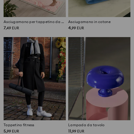
Asciugamano per tappetino da yoga
Asciugamano in cotone
7
4
,
49
EUR
,
99
EUR
Tappetino fitness
Lampada da tavolo
5
11
,
99
EUR
,
99
EUR