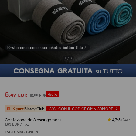
si_productpage_user_photos_button_title
1
/
3
5
,
49
EUR
-50%
10
,
99
EUR
+6 punti
Sinsay Club
-30%
CON IL CODICE
OMNI30MORE
Confezione da 3 asciugamani
4,7/5
(
24
)
1,83 EUR
/
1 pz
ESCLUSIVO ONLINE