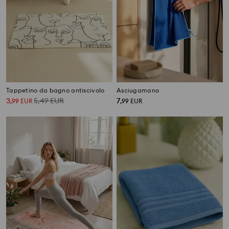
Tappetino da bagno antiscivolo
Asciugamano
3
5,49
EUR
7
,
99
EUR
,
99
EUR