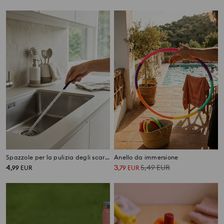
Spazzole per la pulizia degli scarichi
Anello da immersione
4
3
5,49
EUR
,
99
EUR
,
79
EUR