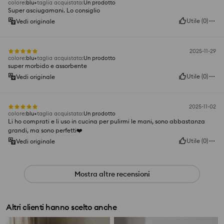
colore
:
blu
taglia acquistata
:
Un prodotto
Super asciugamani. Lo consiglio
Utile
(
0
)
Vedi originale
2025-11-29
colore
:
blu
taglia acquistata
:
Un prodotto
super morbido e assorbente
Utile
(
0
)
Vedi originale
2025-11-02
colore
:
blu
taglia acquistata
:
Un prodotto
Li ho comprati e li uso in cucina per pulirmi le mani, sono abbastanza
grandi, ma sono perfetti❤️
Utile
(
0
)
Vedi originale
Mostra altre recensioni
Altri clienti hanno scelto anche