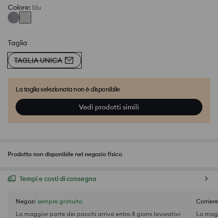
Colore
:
blu
Taglia
TAGLIA UNICA
La taglia selezionata non è disponibile
Vedi prodotti simili
Prodotto non disponibile nel negozio fisico
Tempi e costi di consegna
Negozi
sempre gratuito
Corriere
La maggior parte dei pacchi arriva entro 8 giorni lavorativi
La magg