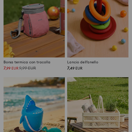
Borsa termica con tracolla
Lancio dell’anello
7
9,99
EUR
7
,
99
EUR
,
49
EUR