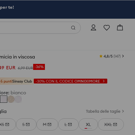
per te!
icia in viscosa
4,8/5
(
147
)
49
EUR
-36%
6
,
99
EUR
+5 punti
Sinsay Club
-30%
CON IL CODICE
OMNI30MORE
lore
:
bianco
lia
Tabella delle taglie
XS
S
M
L
XL
XXL