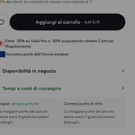
0
%
dei clienti ha valutato la misura come standard
Aggiungi al carrello
4,49 EUR
Extra -30% sui Saldi fino a -50% acquistando almeno 2 articoli
(Regolamento)
Facciamo parte dell'Unione europea
Disponibilità in negozio
Tempi e costi di consegna
egozi
sempre gratuito
Corriere/punto di ritiro
a maggior parte dei pacchi
La maggior parte dei pacchi
rriva entro 8 giorni lavorativi
arriva entro 7 giorni lavorativi
ettagli >
Dettagli >