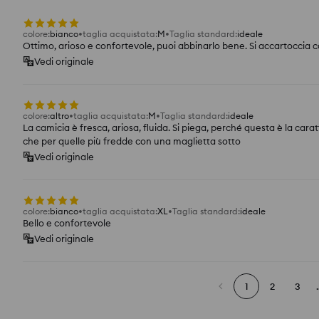
colore
:
bianco
taglia acquistata
:
M
Taglia standard
:
ideale
Ottimo, arioso e confortevole, puoi abbinarlo bene. Si accartoccia 
Vedi originale
colore
:
altro
taglia acquistata
:
M
Taglia standard
:
ideale
La camicia è fresca, ariosa, fluida. Si piega, perché questa è la carat
che per quelle più fredde con una maglietta sotto
Vedi originale
colore
:
bianco
taglia acquistata
:
XL
Taglia standard
:
ideale
Bello e confortevole
Vedi originale
1
2
3
.