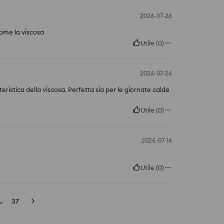
2026-07-26
come la viscosa
Utile
(
0
)
2026-07-26
teristica della viscosa. Perfetta sia per le giornate calde
Utile
(
0
)
2026-07-16
Utile
(
0
)
..
37