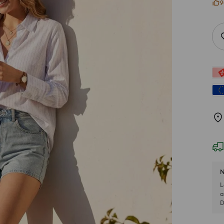
9
N
L
a
D