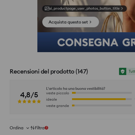
si_productpage_user_photos_button_title
Acquista questo set
Recensioni del prodotto
(
147
)
Tut
L'articolo ha una buona vestibilità?
4,8/5
veste piccolo
ideale
veste grande
Ordina
Filtra
1