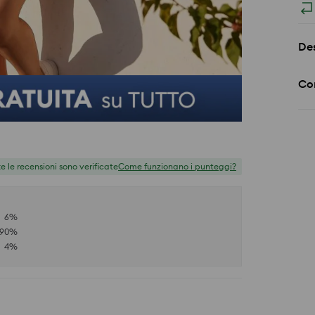
Des
Co
te le recensioni sono verificate
Come funzionano i punteggi?
6
%
90
%
4
%