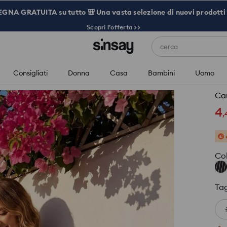
NA GRATUITA su tutto 🎒 Una vasta selezione di nuovi prodotti 
Scopri l’offerta >>
cerca
Consigliati
Donna
Casa
Bambini
Uomo
Cam
4
,
Co
Tag