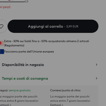
mi pezzi
Aggiungi al carrello
3,99 EUR
Extra -30% sui Saldi fino a -50% acquistando almeno 2 articoli
(Regolamento)
Facciamo parte dell'Unione europea
Disponibilità in negozio
Tempi e costi di consegna
egozi
sempre gratuito
Corriere/punto di ritiro
a maggior parte dei pacchi
La maggior parte dei pacchi
rriva entro 8 giorni lavorativi
arriva entro 7 giorni lavorativi
ettagli >
Dettagli >