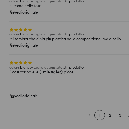
colore
:
bianco
taglia acquistata
:
Un prodotto
1:1 come nella foto.
Vedi originale
colore
:
bianco
taglia acquistata
:
Un prodotto
Mi sembra che ci sia più plastica nella composizione. ma è bello
Vedi originale
colore
:
bianco
taglia acquistata
:
Un prodotto
È così carino Alle🙂 mie figlie🙂 piace
Vedi originale
1
2
3
.