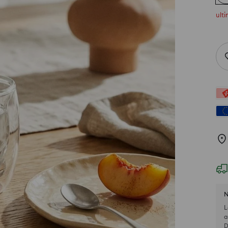
ulti
N
L
a
D