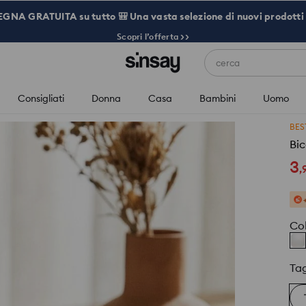
NA GRATUITA su tutto 🎒 Una vasta selezione di nuovi prodotti 
Scopri l’offerta >>
cerca
Consigliati
Donna
Casa
Bambini
Uomo
BES
Bic
3
,
Co
Tag