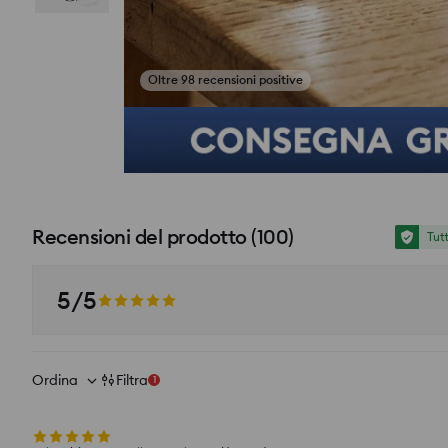
si_productpage_user_photos_button_title
Recensioni del prodotto
(
100
)
Tut
5/5
Ordina
Filtra
1