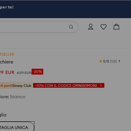
per te!
TSELLER
chiere
5/5
(
100
)
99
EUR
-20%
4
,
99
EUR
+4 punti
Sinsay Club
-30%
CON IL CODICE
OMNI30MORE
lore
:
bianco
lia
TAGLIA UNICA