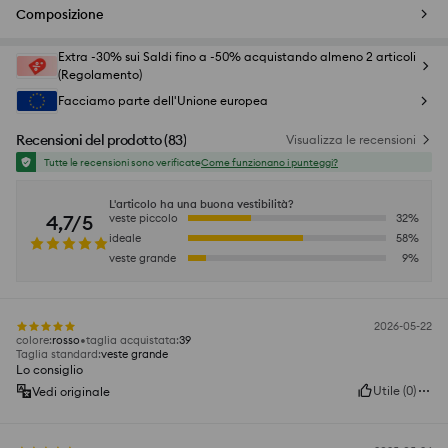
Composizione
Extra -30% sui Saldi fino a -50% acquistando almeno 2 articoli
(Regolamento)
Facciamo parte dell'Unione europea
Recensioni del prodotto
(
83
)
Visualizza le recensioni
Tutte le recensioni sono verificate
Come funzionano i punteggi?
L'articolo ha una buona vestibilità?
4,7/5
veste piccolo
32
%
ideale
58
%
veste grande
9
%
2026-05-22
colore
:
rosso
taglia acquistata
:
39
Taglia standard
:
veste grande
Lo consiglio
Utile
(
0
)
Vedi originale