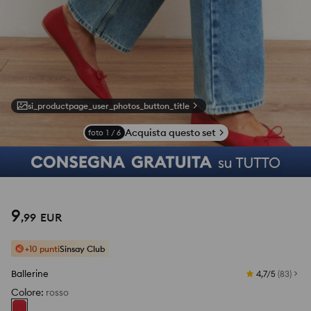
si_productpage_user_photos_button_title
Acquista questo set
foto
1
/
6
9
,
99
EUR
+10 punti
Sinsay Club
Ballerine
4,7/5
(
83
)
Colore
:
rosso