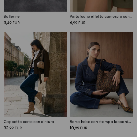
Ballerine
Portafoglio effetto camoscio con cuciture e finitura dorata
3
6
,
49
EUR
,
99
EUR
Cappotto corto con cintura
Borsa hobo con stampa leopardata
32
10
,
99
EUR
,
99
EUR