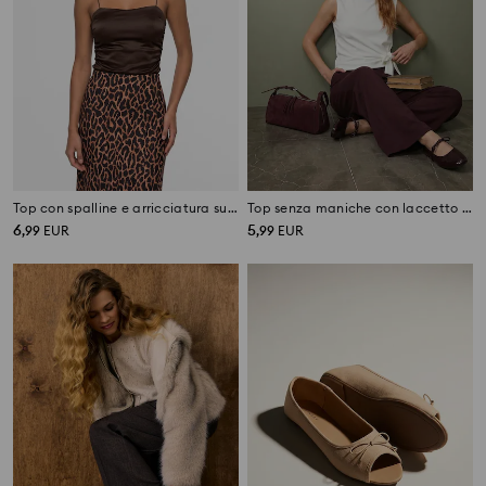
Top con spalline e arricciatura sui lati
Top senza maniche con laccetto da annodare e misto viscosa
6
5
,
99
EUR
,
99
EUR