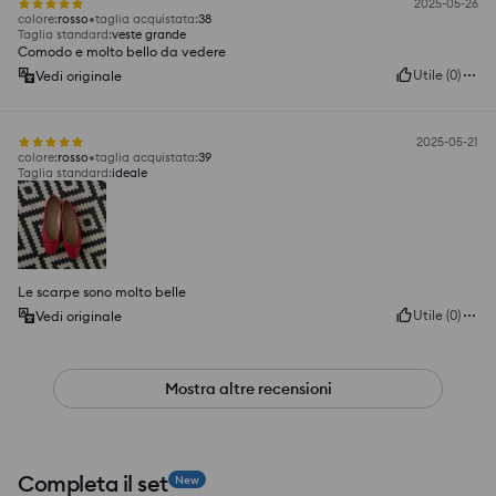
2025-05-26
colore
:
rosso
taglia acquistata
:
38
Taglia standard
:
veste grande
Comodo e molto bello da vedere
Utile
(
0
)
Vedi originale
2025-05-21
colore
:
rosso
taglia acquistata
:
39
Taglia standard
:
ideale
Le scarpe sono molto belle
Utile
(
0
)
Vedi originale
Mostra altre recensioni
Completa il set
New