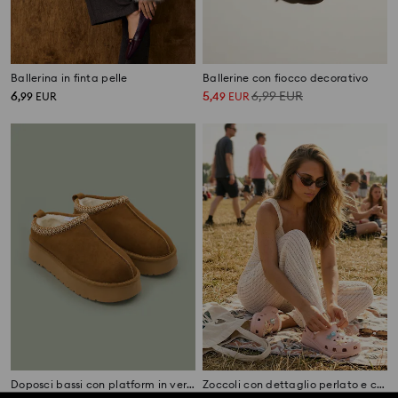
Ballerina in finta pelle
Ballerine con fiocco decorativo
6
5
6,99
EUR
,
99
EUR
,
49
EUR
Doposci bassi con platform in vera pelle con fodera in lana
Zoccoli con dettaglio perlato e charm a tema marino