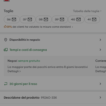
Taglia
Tabella delle taglie
36
37
38
39
40
41
58
%
dei clienti ha valutato la misura come standard
Disponibilità in negozio
Tempi e costi di consegna
Negozi
sempre gratuito
Corriere
La maggior parte dei pacchi arriva entro 8 giorni lavorativi
La magg
Dettagli >
Dettagli
30 giorni per il reso
Descrizione del prodotto
992AO-33X