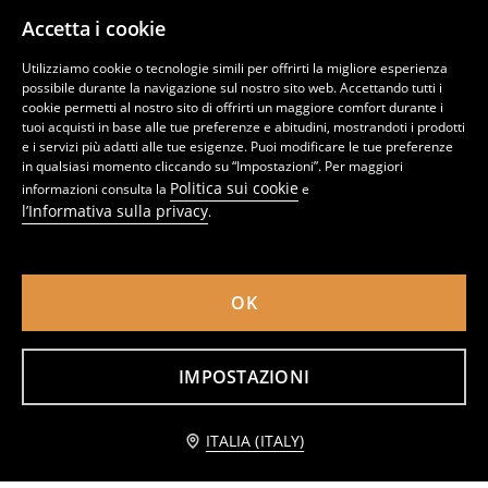
22
9
,
99
EUR
,
99
EUR
Accetta i cookie
Utilizziamo cookie o tecnologie simili per offrirti la migliore esperienza
possibile durante la navigazione sul nostro sito web. Accettando tutti i
cookie permetti al nostro sito di offrirti un maggiore comfort durante i
tuoi acquisti in base alle tue preferenze e abitudini, mostrandoti i prodotti
e i servizi più adatti alle tue esigenze. Puoi modificare le tue preferenze
in qualsiasi momento cliccando su “Impostazioni”. Per maggiori
Politica sui cookie
informazioni consulta la
e
l’Informativa sulla privacy
.
OK
Sneakers stringate in tonalità a contrasto
Sandali con cinturino alla caviglia e fiocco
IMPOSTAZIONI
14
12
,
99
EUR
,
99
EUR
Avvisami
ITALIA (ITALY)