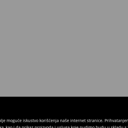
jbolje moguće iskustvo korišćenja naše internet stranice. Prihvatan
ka, kao i da prikaz proizvoda i usluga koje nudimo budu u skladu 