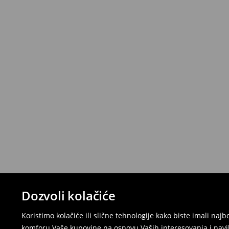
Dozvoli kolačiće
Koristimo kolačiće ili slične tehnologije kako biste imali na
komforu Vaše kupovine na osnovu Vaših interesovanja i navi