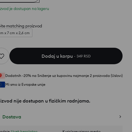
izvod je dostupan na lageru
ite matching proizvod
cm x 7 cm x 2,6 cm
Dodaj u korpu
349 RSD
Dodatnih -20% na Sniženje uz kupovinu najmanje 2 proizvoda (Uslovi)
Mi smo iz Evropske unije
izvod nije dostupan u fizičkim radnjama.
Dostava
adnje
Uvek besplatno
Kurir/preuzimno mesto