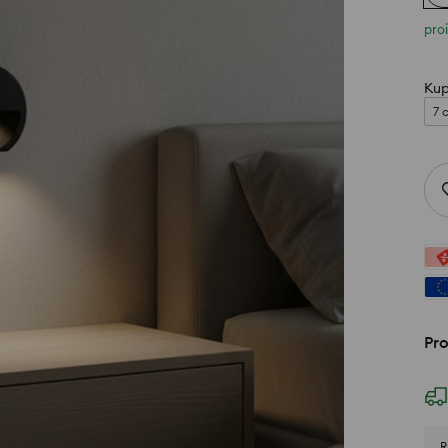
pro
Kup
7 
Pro
R