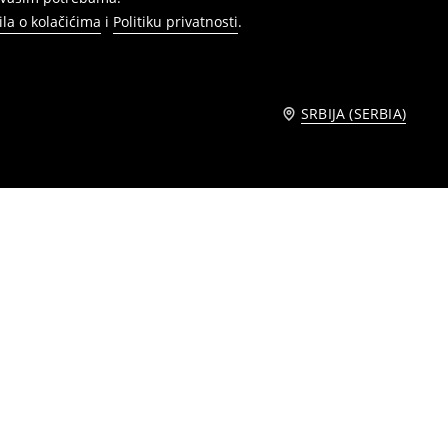
ila o kolačićima
i
Politiku privatnosti
.
SRBIJA (SERBIA)