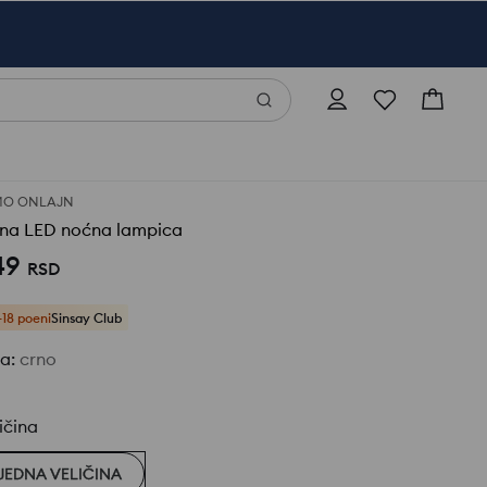
MO ONLAJN
dna LED noćna lampica
49
RSD
+18 poeni
Sinsay Club
ja
:
crno
ičina
JEDNA VELIČINA