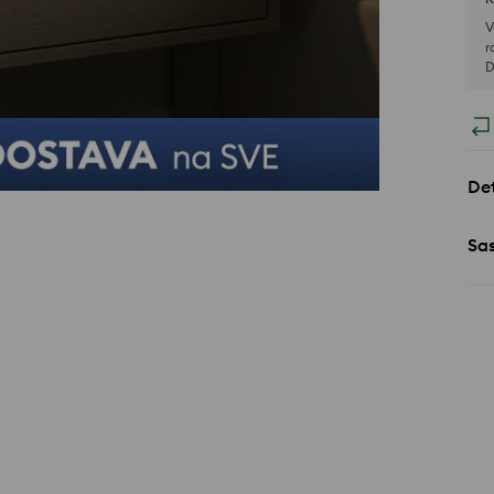
V
r
D
Det
Sa