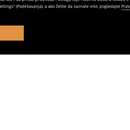
ttings” (Podešavanja), a ako želite da saznate više, pogledajte
Prav