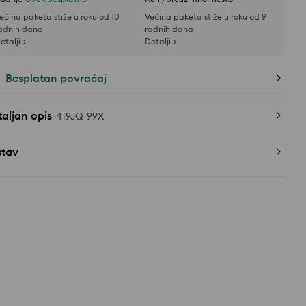
ećina paketa stiže u roku od 10
Većina paketa stiže u roku od 9
adnih dana
radnih dana
etalji >
Detalji >
Besplatan povraćaj
aljan opis
419JQ-99X
stav