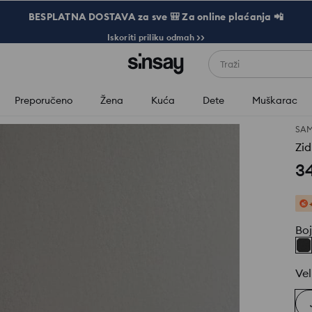
BESPLATNA DOSTAVA za sve 🎒 Za online plaćanja 📲
Iskoriti priliku odmah >>
Traži
Preporučeno
Žena
Kuća
Dete
Muškarac
SA
Zi
3
Bo
Vel