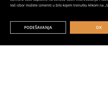
Vaš izbor možete izmeniti u bilo kojem trenutku klikom na „Se
PODEŠAVANJA
OK