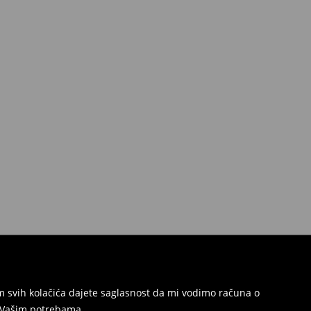
jem svih kolačića dajete saglasnost da mi vodimo računa o
s Vašim potrebama.