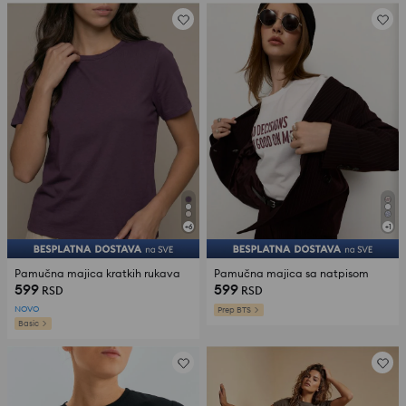
+
6
+
1
Pamučna majica kratkih rukava
Pamučna majica sa natpisom
599
599
RSD
RSD
NOVO
Prep BTS
Basic