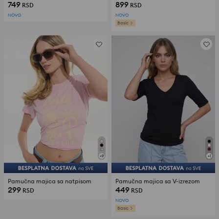
749
899
RSD
RSD
NOVO
NOVO
Basic
+
9
+
1
Pamučna majica sa natpisom
Pamučna majica sa V-izrezom
299
449
RSD
RSD
NOVO
Basic