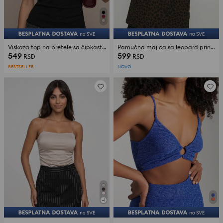
Viskoza top na bretele sa čipkastim detaljem
Pamučna majica sa leopard printom
549
599
RSD
RSD
BESTSELLER
NOVO
+
1