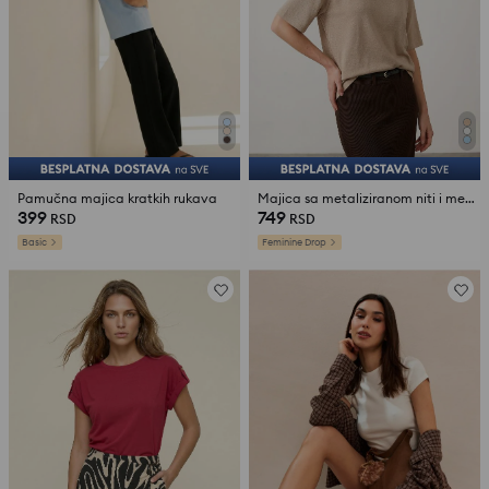
Pamučna majica kratkih rukava
Majica sa metaliziranom niti i mešavinom viskoze
399
749
RSD
RSD
Basic
Feminine Drop