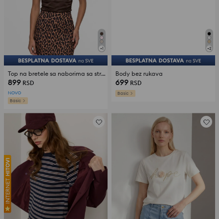
+
1
+
2
Top na bretele sa naborima sa strane
Body bez rukava
899
699
RSD
RSD
NOVO
Basic
Basic