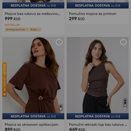
Majica bez rukava sa mešavinom viskoze
Pamučna majica sa printom
999
299
RSD
RSD
BESTSELLER
Shining Summer
Basic
+
2
Majica sa ukrasnom aplikacijom
Pamučni rebrasti top bez rukava sa okruglim izrezom
899
449
RSD
RSD