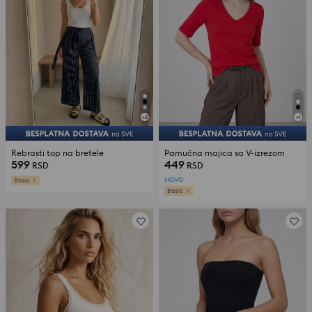
+
2
+
1
Rebrasti top na bretele
Pamučna majica sa V-izrezom
599
449
RSD
RSD
NOVO
Basic
Basic