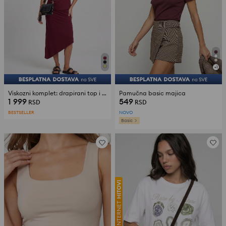
+
1
Viskozni komplet: drapirani top i asimetrična midi suknja
Pamučna basic majica
1 999
549
RSD
RSD
BESTSELLER
NOVO
Basic