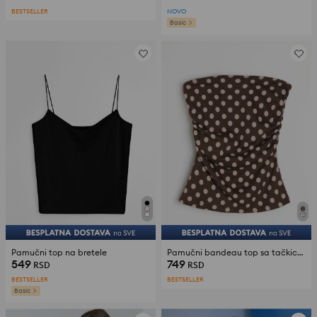
BESTSELLER
NOVO
Basic
Pamučni top na bretele
Pamučni bandeau top sa tačkicama
549
749
RSD
RSD
BESTSELLER
BESTSELLER
Basic