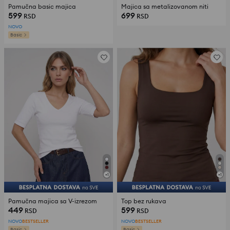
Pamučna basic majica
Majica sa metalizovanom niti
599
699
RSD
RSD
NOVO
Basic
+
1
+
1
Pamučna majica sa V-izrezom
Top bez rukava
449
599
RSD
RSD
NOVO
BESTSELLER
NOVO
BESTSELLER
Basic
Basic