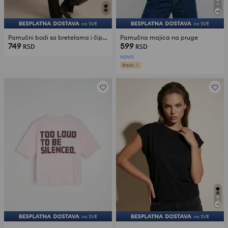
+
6
Pamučni bodi sa bretelama i čipkom
Pamučna majica na pruge
749
599
RSD
RSD
NOVO
Basic
+
1