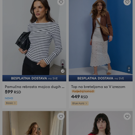
+
1
Pamučna rebrasta majica dugih rukava
Top na breteljama sa V izrezom
599
Posljednji komadi
RSD
449
RSD
NOVO
Basic
Blue Aura