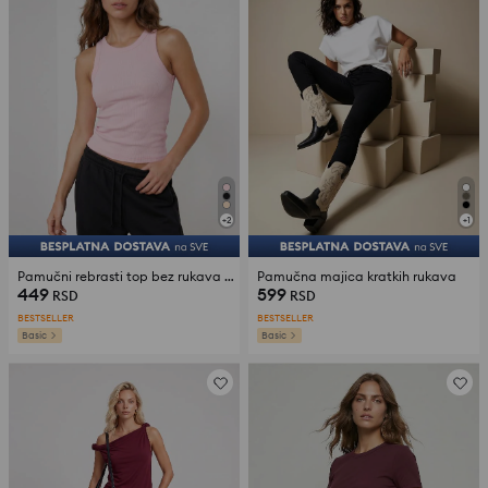
+
2
+
1
Pamučni rebrasti top bez rukava sa okruglim izrezom
Pamučna majica kratkih rukava
449
599
RSD
RSD
BESTSELLER
BESTSELLER
Basic
Basic