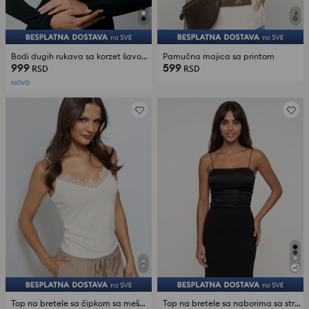
Bodi dugih rukava sa korzet šavovima
Pamučna majica sa printom
999
599
RSD
RSD
NOVO
+
1
Top na bretele sa čipkom sa mešavinom viskoze
Top na bretele sa naborima sa strane