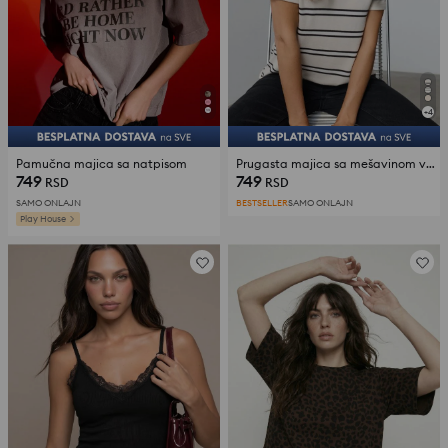
+
4
Pamučna majica sa natpisom
Prugasta majica sa mešavinom viskoze
749
749
RSD
RSD
SAMO ONLAJN
BESTSELLER
SAMO ONLAJN
Play House