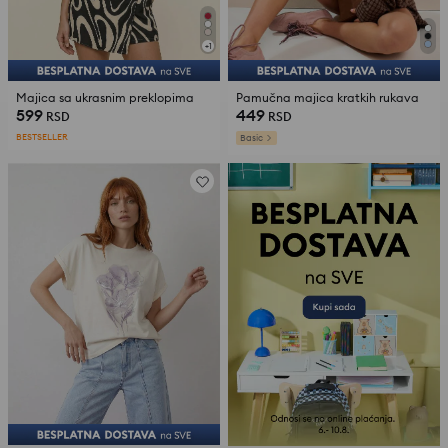
+
1
Majica sa ukrasnim preklopima
Pamučna majica kratkih rukava
599
449
RSD
RSD
BESTSELLER
Basic