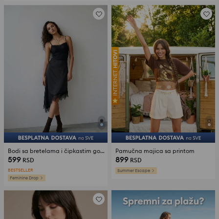
Bodi sa bretelama i čipkastim gornjim delom
Pamučna majica sa printom
599
899
RSD
RSD
BESTSELLER
Summer Escape
Feminine Drop