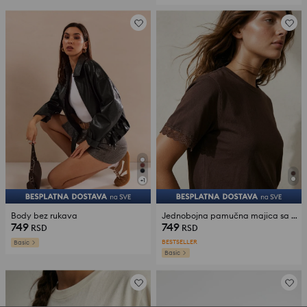
+
1
Body bez rukava
Jednobojna pamučna majica sa karnerima na rukavima
749
749
RSD
RSD
BESTSELLER
Basic
Basic