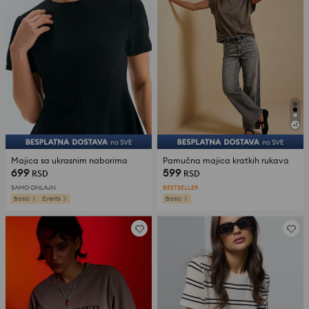
+
1
Majica sa ukrasnim naborima
Pamučna majica kratkih rukava
699
599
RSD
RSD
SAMO ONLAJN
BESTSELLER
Basic
Events
Basic