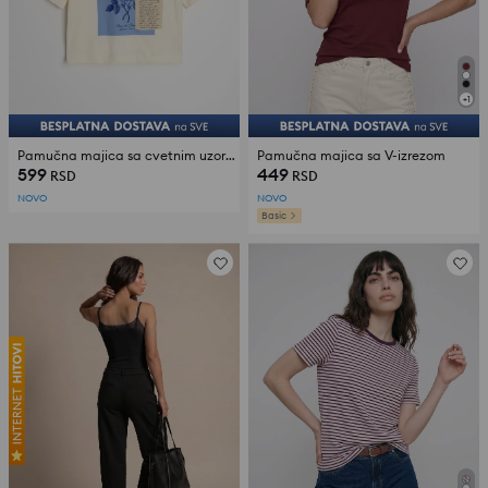
+
1
Pamučna majica sa cvetnim uzorkom
Pamučna majica sa V-izrezom
599
449
RSD
RSD
NOVO
NOVO
Basic