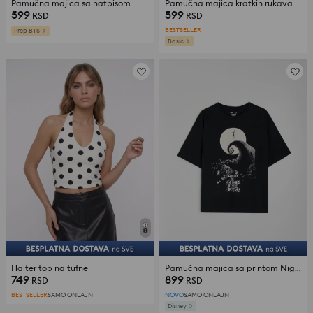
Pamučna majica sa natpisom
Pamučna majica kratkih rukava
599
599
RSD
RSD
BESTSELLER
Prep BTS
Basic
Halter top na tufne
Pamučna majica sa printom Nightmare Before Christmas
749
899
RSD
RSD
BESTSELLER
SAMO ONLAJN
NOVO
SAMO ONLAJN
Disney