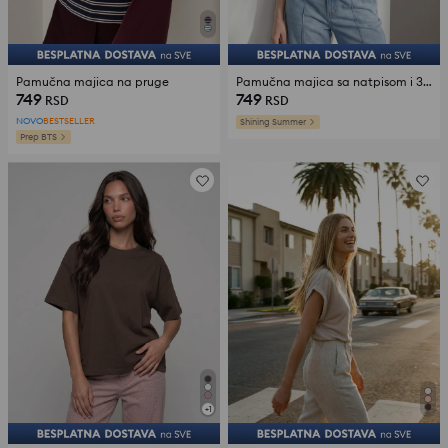
Pamučna majica na pruge
Pamučna majica sa natpisom i 3D aplikacijom
749
749
RSD
RSD
NOVO
BESTSELLER
Shining Summer
Prep BTS
+
1