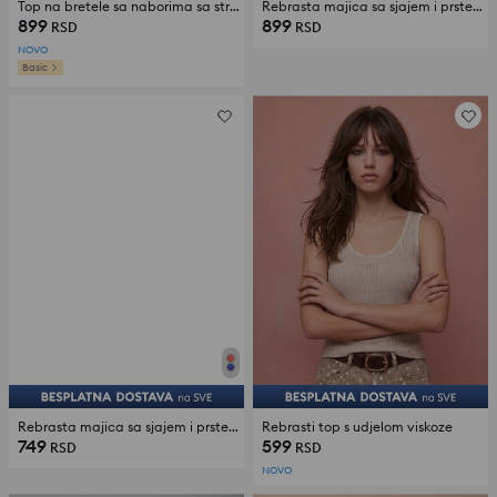
Top na bretele sa naborima sa strane
Rebrasta majica sa sjajem i prstenom na dekolteu
899
899
RSD
RSD
NOVO
Basic
Rebrasta majica sa sjajem i prstenom na dekolteu
Rebrasti top s udjelom viskoze
749
599
RSD
RSD
NOVO