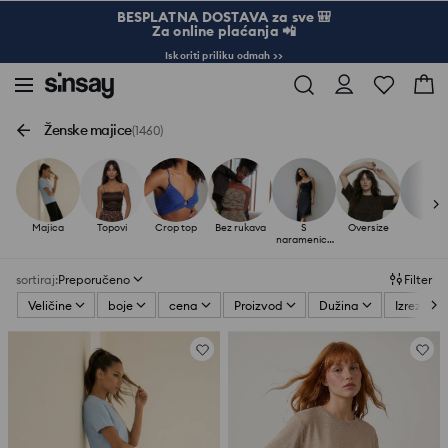
BESPLATNA DOSTAVA za sve 🎒
Za online plaćanja 📲
Iskoriti priliku odmah >>
Ženske majice
(1460)
Majica
Topovi
Crop top
Bez rukava
S
Oversize
Telo
naramenica
ma
sortiraj
:
Preporučeno
Filter
Veličine
boje
cena
Proizvod
Dužina
Izrez