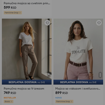
Pamučna majica sa cvetnim printom
599
RSD
Feminine Drop
Pamučna majica sa V-izrezom
Majica sa viskozom i svetlucavom aplikacijom medvedića
749
899
RSD
RSD
BESTSELLER
NOVO
Basic
Feminine Drop