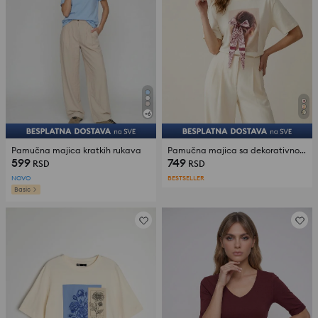
+
6
Pamučna majica kratkih rukava
Pamučna majica sa dekorativnom mašnom
599
749
RSD
RSD
NOVO
BESTSELLER
Basic