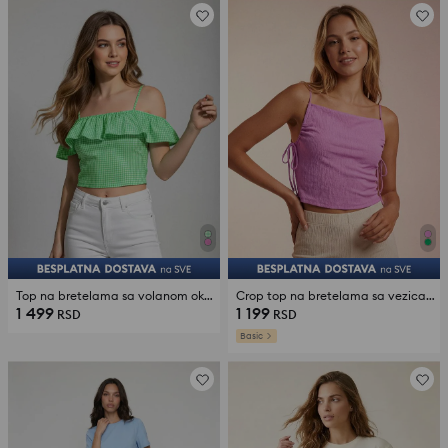
Top na bretelama sa volanom oko dekoltea
Crop top na bretelama sa vezicama sa strane
1 499
1 199
RSD
RSD
Basic