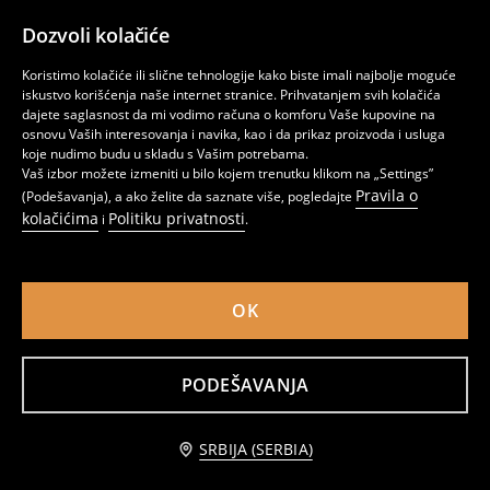
Dozvoli kolačiće
Koristimo kolačiće ili slične tehnologije kako biste imali najbolje moguće
iskustvo korišćenja naše internet stranice. Prihvatanjem svih kolačića
dajete saglasnost da mi vodimo računa o komforu Vaše kupovine na
osnovu Vaših interesovanja i navika, kao i da prikaz proizvoda i usluga
koje nudimo budu u skladu s Vašim potrebama.
Vaš izbor možete izmeniti u bilo kojem trenutku klikom na „Settings”
Pravila o
(Podešavanja), a ako želite da saznate više, pogledajte
kolačićima
Politiku privatnosti
i
.
Pamučna majica sa printom Betty Boop
Pamučna majica kratkih rukava Gossip Girl
1 199
1 199
RSD
RSD
OK
SAMO ONLAJN
PODEŠAVANJA
SRBIJA (SERBIA)