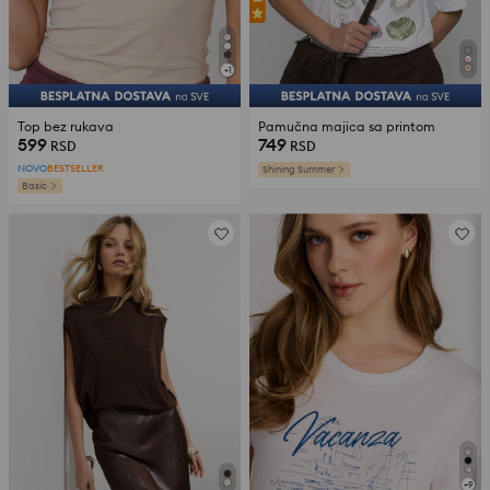
+
1
Top bez rukava
Pamučna majica sa printom
599
749
RSD
RSD
NOVO
BESTSELLER
Shining Summer
Basic
+
9