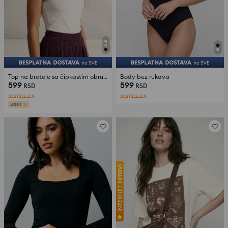
Top na bretele sa čipkastim obrubom
Body bez rukava
599
599
RSD
RSD
BESTSELLER
BESTSELLER
Basic