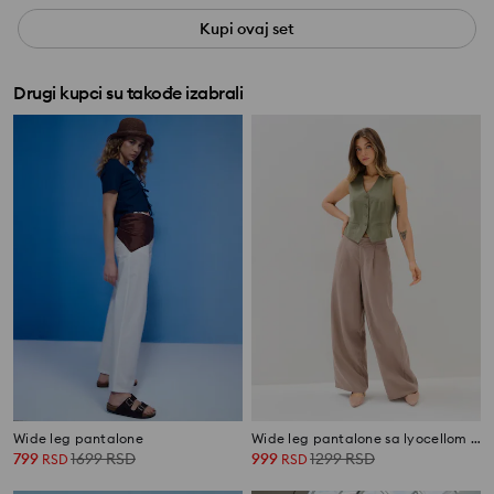
Kupi ovaj set
Drugi kupci su takođe izabrali
Wide leg pantalone
Wide leg pantalone sa lyocellom i dodatkom lana
799
1699
RSD
999
1299
RSD
RSD
RSD