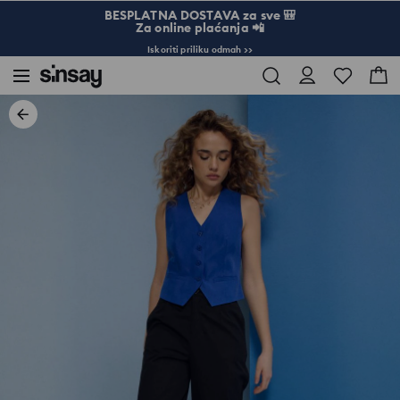
BESPLATNA DOSTAVA za sve 🎒
Za online plaćanja 📲
Iskoriti priliku odmah >>