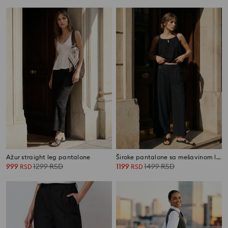
Ažur straight leg pantalone
Široke pantalone sa mešavinom lana
999
1299
RSD
1199
1499
RSD
RSD
RSD