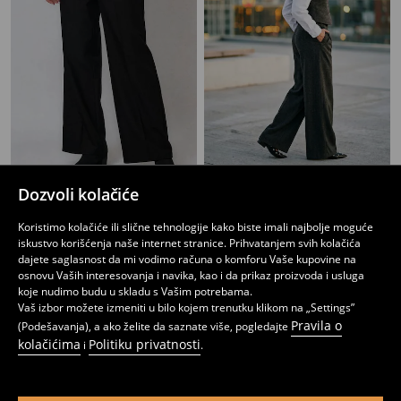
Wide leg pantalone
Wide leg pantalone
Dozvoli kolačiće
799
1699
RSD
749
1499
RSD
RSD
RSD
Koristimo kolačiće ili slične tehnologije kako biste imali najbolje moguće
iskustvo korišćenja naše internet stranice. Prihvatanjem svih kolačića
dajete saglasnost da mi vodimo računa o komforu Vaše kupovine na
osnovu Vaših interesovanja i navika, kao i da prikaz proizvoda i usluga
koje nudimo budu u skladu s Vašim potrebama.
Vaš izbor možete izmeniti u bilo kojem trenutku klikom na „Settings”
Pravila o
(Podešavanja), a ako želite da saznate više, pogledajte
kolačićima
Politiku privatnosti
i
.