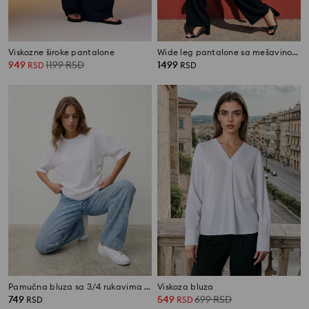
Viskozne široke pantalone
Wide leg pantalone sa mešavinom viskoze
949
1199
RSD
1499
RSD
RSD
Pamučna bluza sa 3/4 rukavima i naborima sa strane
Viskoza bluza
749
549
699
RSD
RSD
RSD