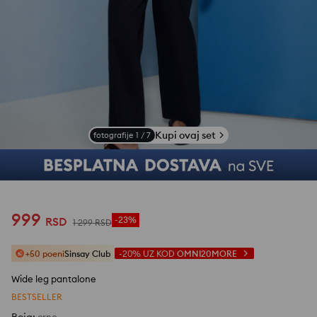
Kupi ovaj set
fotografije
1
/
7
999
RSD
-23%
1 299
RSD
+50 poeni
Sinsay Club
-20%
UZ KOD
OMNI20MORE
Wide leg pantalone
BESTSELLER