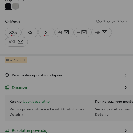
Boja
:
crno
Veličina
Vodič za veličine
XXS
XS
S
M
L
XL
XXL
Blue Aura
Proveri dostupnost u radnjama
Dostava
Radnje
Uvek besplatno
Kurir/preuzimno mest
Većina paketa stiže u roku od 10 radnih dana
Većina paketa stiže u
Detalji >
Detalji >
Besplatan povraćaj