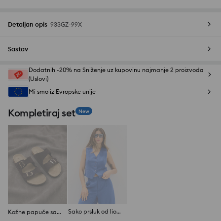
Detaljan opis
933GZ-99X
Sastav
Dodatnih -20% na Sniženje uz kupovinu najmanje 2 proizvoda
(Uslovi)
Mi smo iz Evropske unije
Kompletiraj set
New
Sako prsluk od liocela sa mešavinom lana
Kožne papuče sa dva antilop kaiša