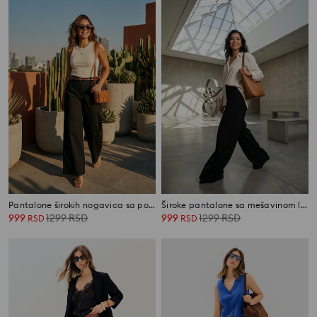
Pantalone širokih nogavica sa pojasom
Široke pantalone sa mešavinom lana
999
1299
RSD
999
1299
RSD
RSD
RSD