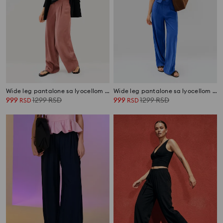
Wide leg pantalone sa lyocellom i dodatkom lana
Wide leg pantalone sa lyocellom i dodatkom lana
999
1299
RSD
999
1299
RSD
RSD
RSD