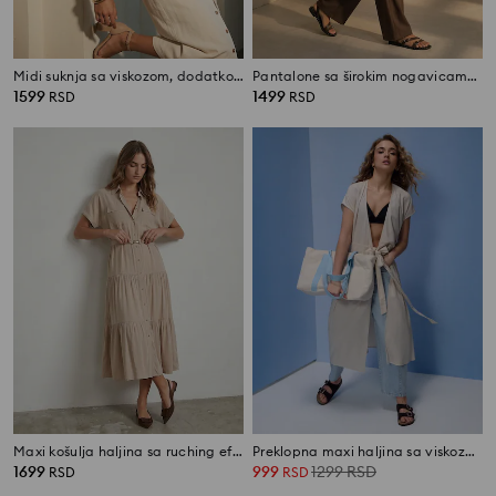
Midi suknja sa viskozom, dodatkom lana, dugmadima i vezivanjem
Pantalone sa širokim nogavicama od viskoze i lana
1599
1499
RSD
RSD
Maxi košulja haljina sa ruching efektom, sa dodatkom viskoze
Preklopna maxi haljina sa viskozom i dodatkom lana
1699
999
1299
RSD
RSD
RSD