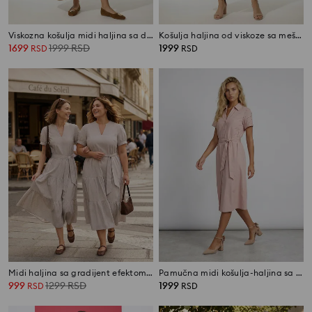
Viskozna košulja midi haljina sa dodatkom lana
Košulja haljina od viskoze sa mešavinom lana
1699
1999
RSD
1999
RSD
RSD
Midi haljina sa gradijent efektom i tekstilnim kaišem
Pamučna midi košulja-haljina sa kratkim rukavima
999
1299
RSD
1999
RSD
RSD