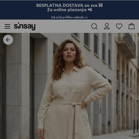
BESPLATNA DOSTAVA za sve 🎒
Za online plaćanja 📲
Iskoriti priliku odmah >>