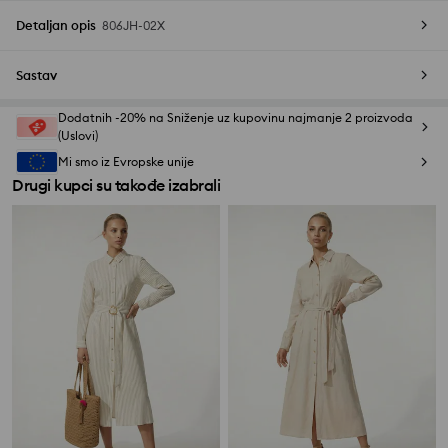
Detaljan opis
806JH-02X
Sastav
Dodatnih -20% na Sniženje uz kupovinu najmanje 2 proizvoda
(Uslovi)
Mi smo iz Evropske unije
Drugi kupci su takođe izabrali