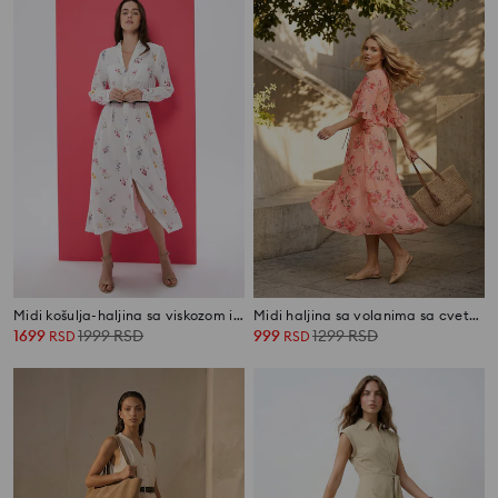
Midi košulja-haljina sa viskozom i dodatkom lana sa cvetnim printom
Midi haljina sa volanima sa cvetnim uzorkom
1699
1999
RSD
999
1299
RSD
RSD
RSD