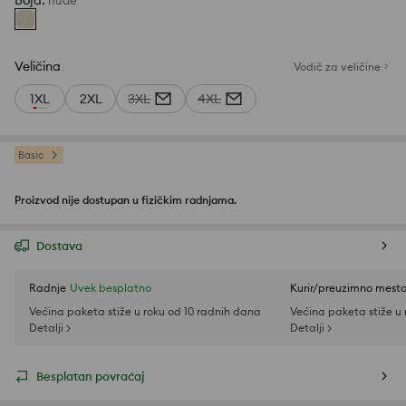
Boja
:
nude
Veličina
Vodič za veličine
1XL
2XL
3XL
4XL
Basic
Proizvod nije dostupan u fizičkim radnjama.
Dostava
Radnje
Uvek besplatno
Kurir/preuzimno mest
Većina paketa stiže u roku od 10 radnih dana
Većina paketa stiže u
Detalji >
Detalji >
Besplatan povraćaj