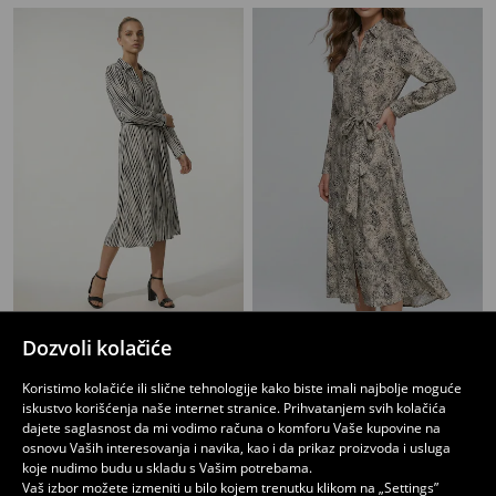
Viskozna košulja midi haljina sa prugama
Viskozna midi haljina sa kragnom
Dozvoli kolačiće
1499
1499
RSD
RSD
Koristimo kolačiće ili slične tehnologije kako biste imali najbolje moguće
iskustvo korišćenja naše internet stranice. Prihvatanjem svih kolačića
dajete saglasnost da mi vodimo računa o komforu Vaše kupovine na
osnovu Vaših interesovanja i navika, kao i da prikaz proizvoda i usluga
koje nudimo budu u skladu s Vašim potrebama.
Vaš izbor možete izmeniti u bilo kojem trenutku klikom na „Settings”