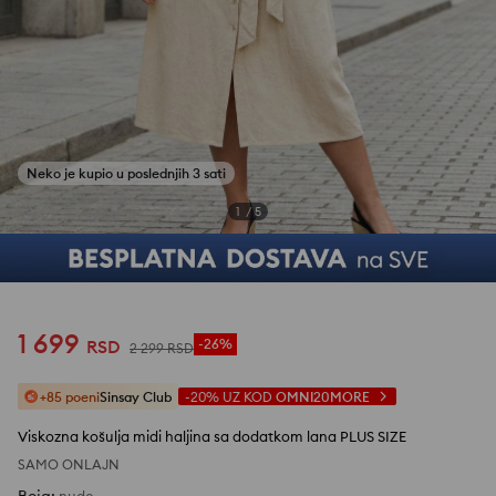
1
/
5
1 699
RSD
-26%
2 299
RSD
+85 poeni
Sinsay Club
-20%
UZ KOD
OMNI20MORE
Viskozna košulja midi haljina sa dodatkom lana PLUS SIZE
SAMO ONLAJN