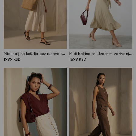
Midi haljina košulja bez rukava sa pojasom
Midi haljina sa ukrasnim vezivanjem sa viskozom
1999
1699
RSD
RSD