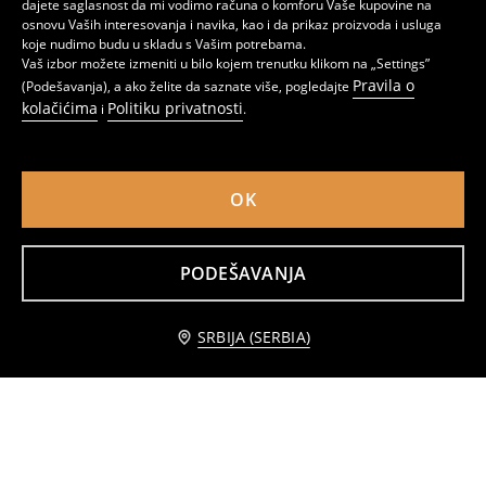
dajete saglasnost da mi vodimo računa o komforu Vaše kupovine na
osnovu Vaših interesovanja i navika, kao i da prikaz proizvoda i usluga
koje nudimo budu u skladu s Vašim potrebama.
Vaš izbor možete izmeniti u bilo kojem trenutku klikom na „Settings”
Pravila o
(Podešavanja), a ako želite da saznate više, pogledajte
kolačićima
Politiku privatnosti
i
.
OK
PODEŠAVANJA
Dvoslojni organizator sa kukicama
Stojeća dvospratna polica
1099
749
RSD
RSD
Obavesti me
SRBIJA (SERBIA)