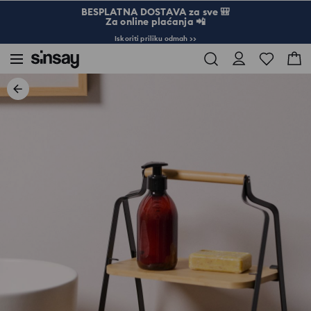
BESPLATNA DOSTAVA za sve 🎒
Za online plaćanja 📲
Iskoriti priliku odmah >>