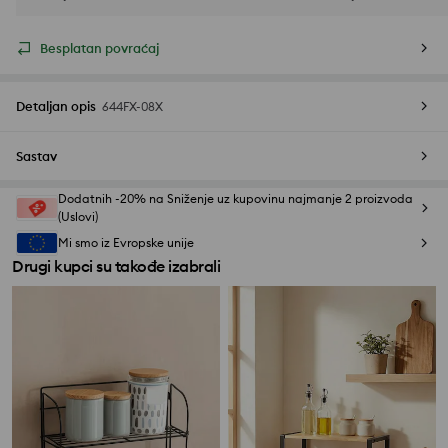
Besplatan povraćaj
Detaljan opis
644FX-08X
Sastav
Dodatnih -20% na Sniženje uz kupovinu najmanje 2 proizvoda
(Uslovi)
Mi smo iz Evropske unije
Drugi kupci su takođe izabrali