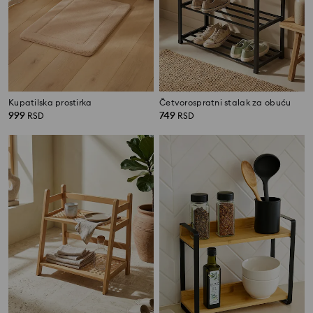
Kupatilska prostirka
Četvorospratni stalak za obuću
999
749
RSD
RSD