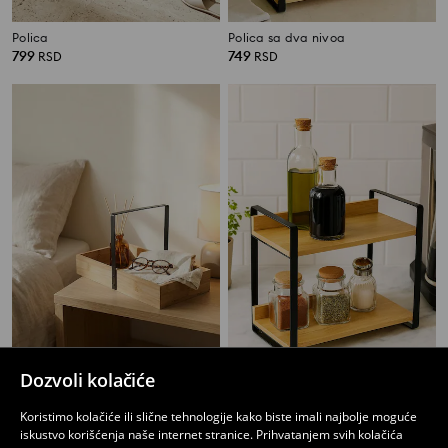
Polica
Polica sa dva nivoa
799
749
RSD
RSD
Dozvoli kolačiće
Kutija za odlaganje sa bambusom i ručkom
Polica sa dva nivoa
599
799
RSD
RSD
Koristimo kolačiće ili slične tehnologije kako biste imali najbolje moguće
iskustvo korišćenja naše internet stranice. Prihvatanjem svih kolačića