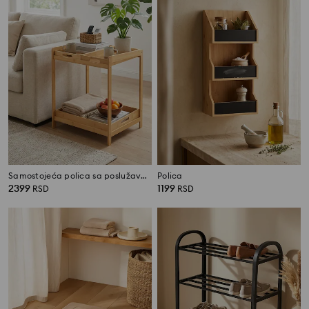
Samostojeća polica sa poslužavnicima
Polica
2399
1199
RSD
RSD