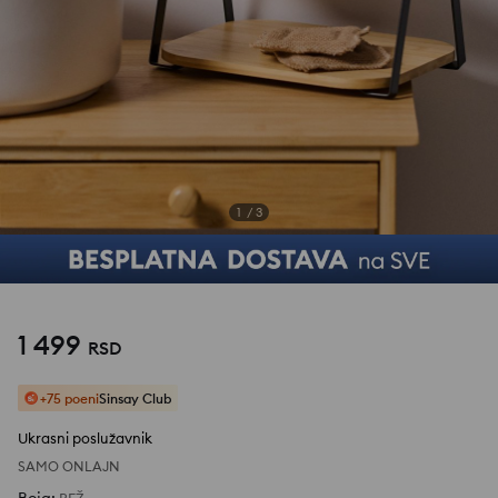
1
/
3
1 499
RSD
+75 poeni
Sinsay Club
Ukrasni poslužavnik
SAMO ONLAJN