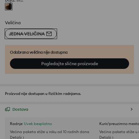
Boja
:
BEŽ
Veličina
JEDNA VELIČINA
Odabrana veličina nije dostupna
Pogledajte slične proizvode
Proizvod nije dostupan u fizičkim radnjama.
Dostava
Radnje
Uvek besplatno
Kurir/preuzimno mest
Većina paketa stiže u roku od 10 radnih dana
Većina paketa stiže u
Detalji >
Detalji >